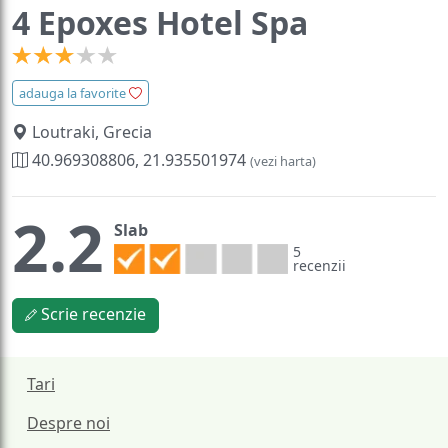
4 Epoxes Hotel Spa
adauga la favorite
Loutraki, Grecia
40.969308806, 21.935501974
(vezi harta)
2.2
Slab
5
recenzii
Scrie recenzie
Tari
Despre noi