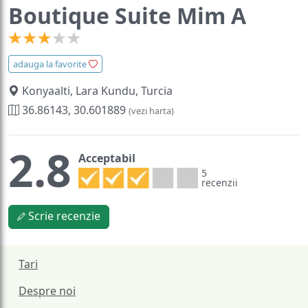
Boutique Suite Mim A
adauga la favorite
Konyaalti, Lara Kundu, Turcia
36.86143, 30.601889
(vezi harta)
2.8
Acceptabil
5
recenzii
Scrie recenzie
Tari
Despre noi