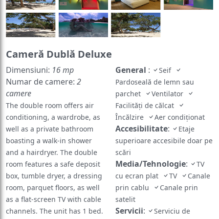
Cameră Dublă Deluxe
Dimensiuni:
16 mp
General
:
Seif
Numar de camere:
2
Pardoseală de lemn sau
camere
parchet
Ventilator
The double room offers air
Facilități de călcat
conditioning, a wardrobe, as
Încălzire
Aer condiționat
Accesibilitate
:
well as a private bathroom
Etaje
boasting a walk-in shower
superioare accesibile doar pe
and a hairdryer. The double
scări
Media/Tehnologie
:
room features a safe deposit
TV
box, tumble dryer, a dressing
cu ecran plat
TV
Canale
room, parquet floors, as well
prin cablu
Canale prin
as a flat-screen TV with cable
satelit
Servicii
:
channels. The unit has 1 bed.
Serviciu de