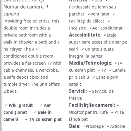
Numar de camere:
1
Pardoseală de lemn sau
camera
parchet
Ventilator
Providing free toiletries, this
Facilități de călcat
double room includes a
Încălzire
Aer condiționat
Accesibilitate
:
private bathroom with a
Etaje
walk-in shower, a bath and a
superioare accesibile doar pe
hairdryer. The air-
scări
Unitate situată
conditioned double room
integral la parter
Media/Tehnologie
:
provides a flat-screen TV with
TV
cable channels, a wardrobe,
cu ecran plat
TV
Canale
a safe deposit box and
prin cablu
Canale prin
tumble dryer. The unit offers
satelit
Servicii
:
2 beds.
Serviciu de
trezire
Facilităţile camerei
:
WiFi gratuit
Aer
condiționat
Baie în
Uscător pentru rufe
Priză
cameră
TV cu ecran plat
lângă pat
Baie
:
Prosoape
Articole