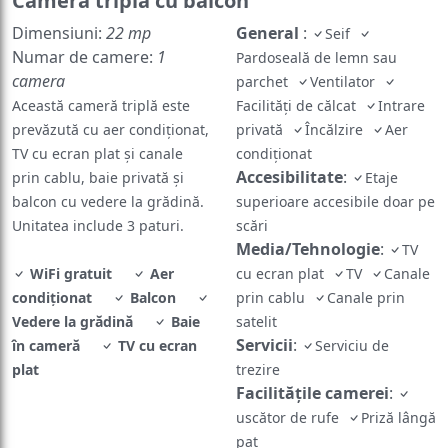
Cameră triplă cu balcon
Dimensiuni:
22 mp
General
:
Seif
Numar de camere:
1
Pardoseală de lemn sau
camera
parchet
Ventilator
Această cameră triplă este
Facilităţi de călcat
Intrare
prevăzută cu aer condiționat,
privată
Încălzire
Aer
TV cu ecran plat și canale
condiţionat
Accesibilitate
:
prin cablu, baie privată și
Etaje
balcon cu vedere la grădină.
superioare accesibile doar pe
Unitatea include 3 paturi.
scări
Media/Tehnologie
:
TV
WiFi gratuit
Aer
cu ecran plat
TV
Canale
condiţionat
Balcon
prin cablu
Canale prin
Vedere la grădină
Baie
satelit
Servicii
:
în cameră
TV cu ecran
Serviciu de
plat
trezire
Facilităţile camerei
:
uscător de rufe
Priză lângă
pat