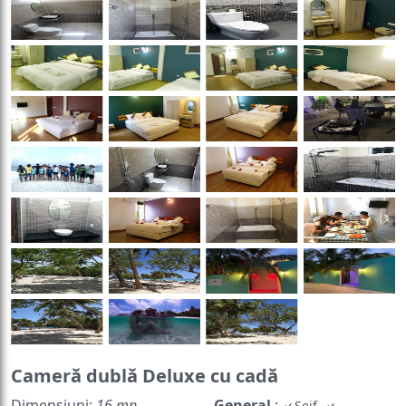
Cameră dublă Deluxe cu cadă
Dimensiuni:
16 mp
General
:
Seif