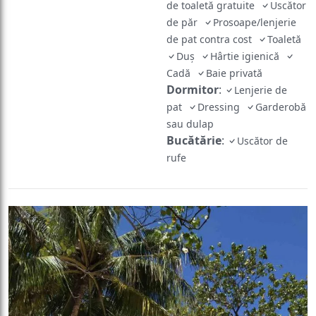
de toaletă gratuite
Uscător
de păr
Prosoape/lenjerie
de pat contra cost
Toaletă
Duș
Hârtie igienică
Cadă
Baie privată
Dormitor
:
Lenjerie de
pat
Dressing
Garderobă
sau dulap
Bucătărie
:
Uscător de
rufe