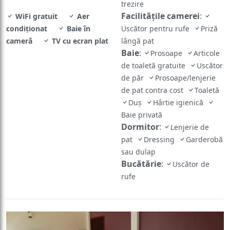
trezire
Facilităţile camerei
:
WiFi gratuit
Aer
condiționat
Baie în
Uscător pentru rufe
Priză
cameră
TV cu ecran plat
lângă pat
Baie
:
Prosoape
Articole
de toaletă gratuite
Uscător
de păr
Prosoape/lenjerie
de pat contra cost
Toaletă
Duș
Hârtie igienică
Baie privată
Dormitor
:
Lenjerie de
pat
Dressing
Garderobă
sau dulap
Bucătărie
:
Uscător de
rufe