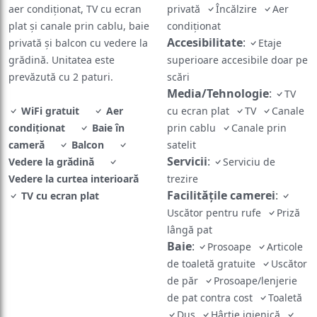
aer condiționat, TV cu ecran
privată
Încălzire
Aer
plat și canale prin cablu, baie
condiționat
Accesibilitate
:
privată și balcon cu vedere la
Etaje
grădină. Unitatea este
superioare accesibile doar pe
prevăzută cu 2 paturi.
scări
Media/Tehnologie
:
TV
WiFi gratuit
Aer
cu ecran plat
TV
Canale
condiționat
Baie în
prin cablu
Canale prin
cameră
Balcon
satelit
Servicii
:
Vedere la grădină
Serviciu de
Vedere la curtea interioară
trezire
Facilităţile camerei
:
TV cu ecran plat
Uscător pentru rufe
Priză
lângă pat
Baie
:
Prosoape
Articole
de toaletă gratuite
Uscător
de păr
Prosoape/lenjerie
de pat contra cost
Toaletă
Duș
Hârtie igienică