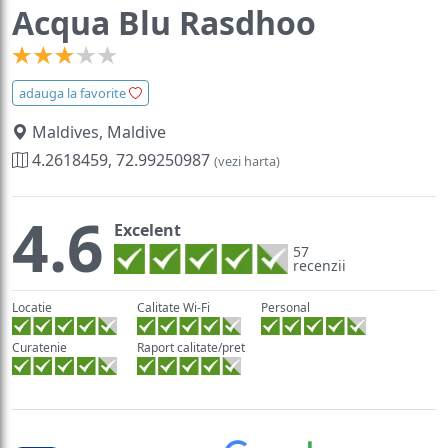
Acqua Blu Rasdhoo
adauga la favorite
Maldives, Maldive
4.2618459, 72.99250987
(vezi harta)
4.6
Excelent
57
recenzii
Locatie
Calitate Wi-Fi
Personal
Curatenie
Raport calitate/pret