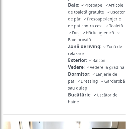
Baie
:
Prosoape
Articole
de toaletă gratuite
Uscător
de păr
Prosoape/lenjerie
de pat contra cost
Toaletă
Duş
Hârtie igienică
Baie privată
Zonă de living
:
Zonă de
relaxare
Exterior
:
Balcon
Vedere
:
Vedere la grădină
Dormitor
:
Lenjerie de
pat
Dressing
Garderobă
sau dulap
Bucătărie
:
Uscător de
haine