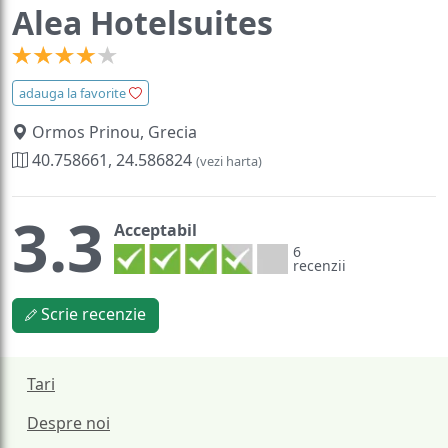
Alea Hotelsuites
adauga la favorite
Ormos Prinou, Grecia
40.758661, 24.586824
(vezi harta)
3.3
Acceptabil
6
recenzii
Scrie recenzie
Tari
Despre noi