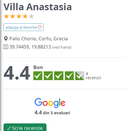
Villa Anastasia
adauga la favorite
Palio Chorio, Corfu, Grecia
39.74459, 19.88213
(vezi harta)
4.4
Bun
4
recenzii
4.4
din 5 evaluari
Scrie recenzie