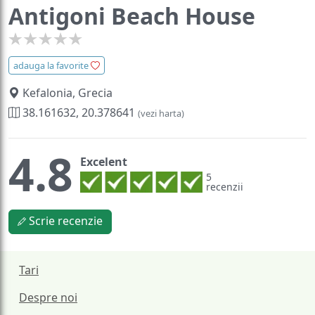
Antigoni Beach House
adauga la favorite
Kefalonia, Grecia
38.161632, 20.378641
(vezi harta)
4.8
Excelent
5
recenzii
Scrie recenzie
Tari
Despre noi