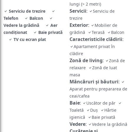
lungi (> 2 metri)
Servicii
:
Serviciu de trezire
Serviciu de
Telefon
Balcon
trezire
Exterior
:
Vedere la grădină
Aer
Mobilier de
condiţionat
Baie privată
grădină
Terasă
Balcon
Caracteristicile clădirii
:
TV cu ecran plat
Apartament privat în
clădire
Zonă de living
:
Zonă de
relaxare
Zonă de luat
masa
Mâncăruri și băuturi
:
Aparat pentru prepararea de
ceai/cafea
Baie
:
Uscător de păr
Toaletă
Duş
Hârtie
igienică
Baie privată
Vedere
:
Vedere la grădină
Curățenie și