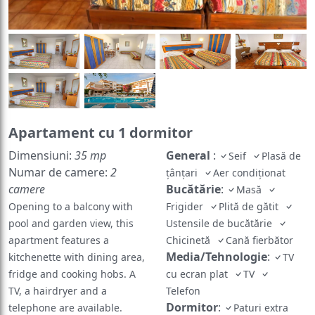
Apartament cu 1 dormitor
Dimensiuni:
35 mp
General
:
Seif
Plasă de
Numar de camere:
2
ţânţari
Aer condiţionat
camere
Bucătărie
:
Masă
Opening to a balcony with
Frigider
Plită de gătit
pool and garden view, this
Ustensile de bucătărie
apartment features a
Chicinetă
Cană fierbător
Media/Tehnologie
:
kitchenette with dining area,
TV
fridge and cooking hobs. A
cu ecran plat
TV
TV, a hairdryer and a
Telefon
Dormitor
:
telephone are available.
Paturi extra