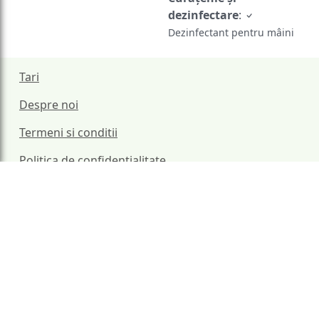
dezinfectare
:
Dezinfectant pentru mâini
Tari
Despre noi
Termeni si conditii
Politica de confidentialitate
Politica de cookie
Contul meu
Blog
Contact
© 2021 - 2026 Vazut.ro.