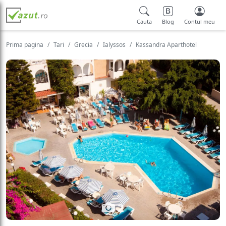
Cauta
Blog
Contul meu
Prima pagina
Tari
Grecia
Ialyssos
Kassandra Aparthotel
2