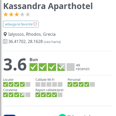
Kassandra Aparthotel
adauga la favorite
Ialyssos, Rhodos, Grecia
36.41702, 28.1628
(vezi harta)
3.6
Bun
49
recenzii
Locatie
Calitate Wi-Fi
Personal
Curatenie
Raport calitate/pret