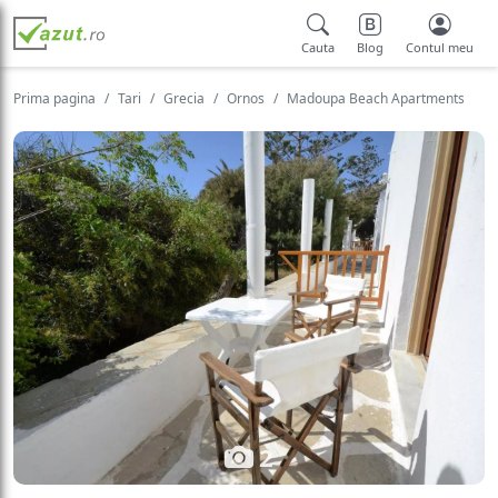
Cauta
Blog
Contul meu
Prima pagina
Tari
Grecia
Ornos
Madoupa Beach Apartments
2