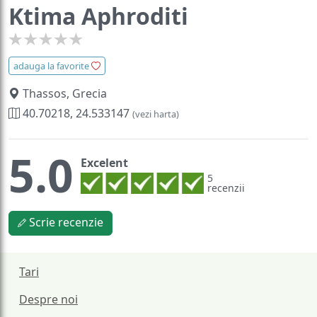
Ktima Aphroditi
adauga la favorite
Thassos, Grecia
40.70218, 24.533147
(vezi harta)
5.0
Excelent
5
recenzii
Scrie recenzie
Tari
Despre noi