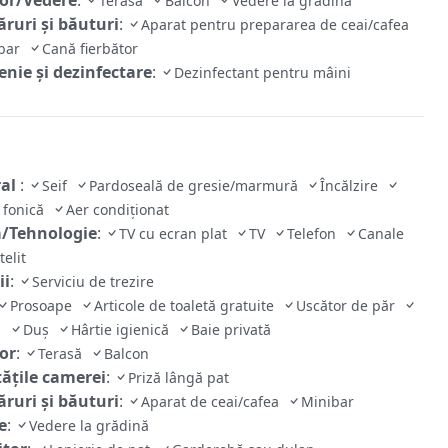
Terasă
Balcon
Vedere la grădină
ruri și băuturi
:
Aparat pentru prepararea de ceai/cafea
ibar
Cană fierbător
enie și dezinfectare
:
Dezinfectant pentru mâini
ral
:
Seif
Pardoseală de gresie/marmură
Încălzire
e fonică
Aer condiționat
/Tehnologie
:
TV cu ecran plat
TV
Telefon
Canale
telit
ii
:
Serviciu de trezire
Prosoape
Articole de toaletă gratuite
Uscător de păr
tă
Duș
Hârtie igienică
Baie privată
ior
:
Terasă
Balcon
tăţile camerei
:
Priză lângă pat
ruri și băuturi
:
Aparat de ceai/cafea
Minibar
e
:
Vedere la grădină