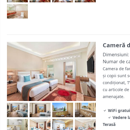
Cameră de
Dimensiuni:
Numar de c
Camera de fami
și copii sunt 
condiționat, TV
cu articole de
amenajate.
WiFi gratui
Vedere l
Terasă