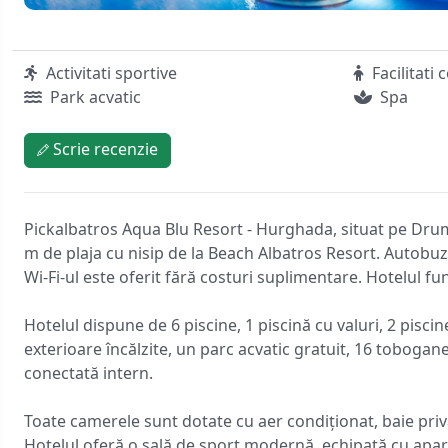
Activitati sportive
Facilitati 
Park acvatic
Spa
Scrie recenzie
Pickalbatros Aqua Blu Resort - Hurghada, situat pe Drum
m de plaja cu nisip de la Beach Albatros Resort. Autobuze
Wi-Fi-ul este oferit fără costuri suplimentare. Hotelul f
Hotelul dispune de 6 piscine, 1 piscină cu valuri, 2 pisci
exterioare încălzite, un parc acvatic gratuit, 16 tobogan
conectată intern.
Toate camerele sunt dotate cu aer condiționat, baie priva
Hotelul oferă o sală de sport modernă, echipată cu apara