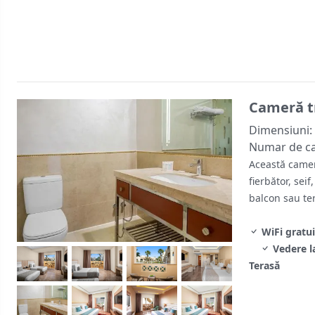
Cameră t
Dimensiuni:
Numar de c
Această cameră
fierbător, seif
balcon sau te
WiFi gratui
Vedere l
Terasă