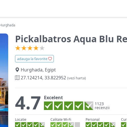
t Hurghada
Pickalbatros Aqua Blu R
adauga la favorite
Hurghada, Egipt
27.124214, 33.822952
(vezi harta)
4.7
Excelent
1123
recenzii
Locatie
Calitate Wi-Fi
Personal
Cur