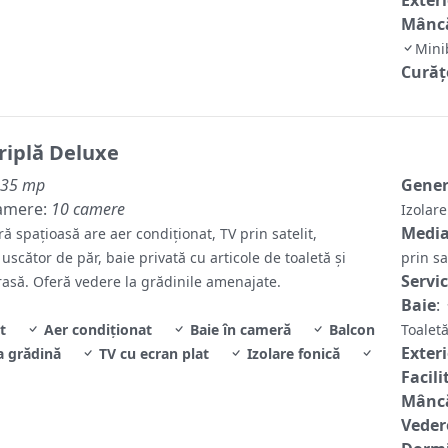
Mâncă
Min
Curăț
riplă Deluxe
35 mp
Gene
amere:
10 camere
Izolar
Media
 spațioasă are aer condiționat, TV prin satelit,
, uscător de păr, baie privată cu articole de toaletă și
prin sa
Servic
rasă. Oferă vedere la grădinile amenajate.
Baie
:
t
Aer condiționat
Baie în cameră
Balcon
Toale
Exter
a grădină
TV cu ecran plat
Izolare fonică
Facili
Mâncă
Veder