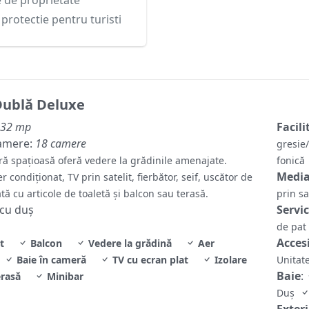
protectie pentru turisti
ublă Deluxe
32 mp
Facili
amere:
18 camere
gresi
ă spațioasă oferă vedere la grădinile amenajate.
fonic
Media
 condiționat, TV prin satelit, fierbător, seif, uscător de
ată cu articole de toaletă și balcon sau terasă.
prin sa
 cu duș
Servi
de pat
Accesi
t
Balcon
Vedere la grădină
Aer
Baie în cameră
TV cu ecran plat
Izolare
Unitate
Baie
:
rasă
Minibar
Duş
Exter