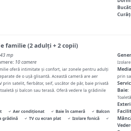
Dormi
Bucăt
Curăț
 familie (2 adulți + 2 copii)
43 mp
Gene
amere:
10 camere
Izolar
Media
lie oferă intimitate și confort, iar zonele pentru adulți
separate de o ușă glisantă. Această cameră are aer
prin sa
Servic
 prin satelit, fierbător, seif, uscător de păr, baie privată
Baie
:
 toaletă și balcon sau terasă. Oferă vedere la grădinile
Toale
Exter
Facili
t
Aer condiționat
Baie în cameră
Balcon
Mâncă
a grădină
TV cu ecran plat
Izolare fonică
Veder