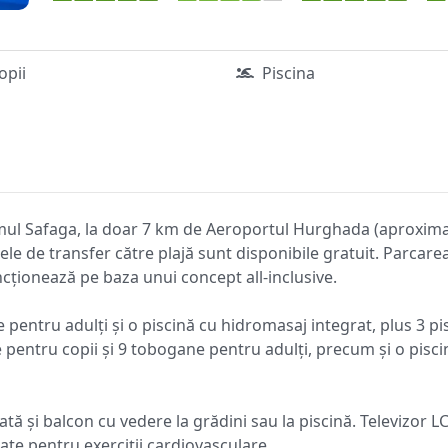
copii
Piscina
ul Safaga, la doar 7 km de Aeroportul Hurghada (aproximati
le de transfer către plajă sunt disponibile gratuit. Parcarea
uncționează pe baza unui concept all-inclusive.
ne pentru adulți și o piscină cu hidromasaj integrat, plus 3 p
e pentru copii și 9 tobogane pentru adulți, precum și o pisc
tă și balcon cu vedere la grădini sau la piscină. Televizor LC
te pentru exerciții cardiovasculare.