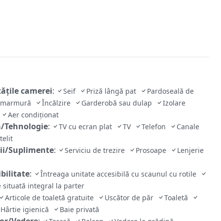
tăţile camerei
:
Seif
Priză lângă pat
Pardoseală de
e/marmură
Încălzire
Garderobă sau dulap
Izolare
ă
Aer condiţionat
/Tehnologie
:
TV cu ecran plat
TV
Telefon
Canale
telit
cii/Suplimente
:
Serviciu de trezire
Prosoape
Lenjerie
bilitate
:
Întreaga unitate accesibilă cu scaunul cu rotile
 situată integral la parter
Articole de toaletă gratuite
Uscător de păr
Toaletă
Hârtie igienică
Baie privată
ior/Vedere
: