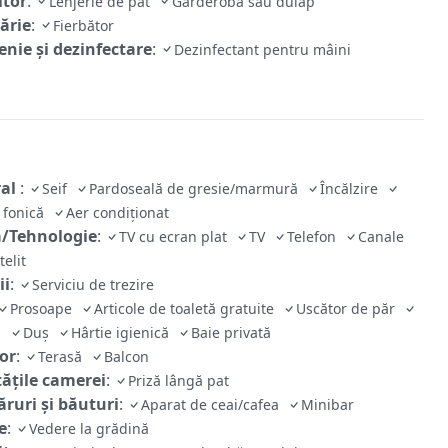
tor
:
Lenjerie de pat
Garderobă sau dulap
ărie
:
Fierbător
enie și dezinfectare
:
Dezinfectant pentru mâini
ral
:
Seif
Pardoseală de gresie/marmură
Încălzire
e fonică
Aer condiționat
/Tehnologie
:
TV cu ecran plat
TV
Telefon
Canale
telit
ii
:
Serviciu de trezire
Prosoape
Articole de toaletă gratuite
Uscător de păr
tă
Duș
Hârtie igienică
Baie privată
ior
:
Terasă
Balcon
tăţile camerei
:
Priză lângă pat
ruri și băuturi
:
Aparat de ceai/cafea
Minibar
e
:
Vedere la grădină