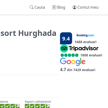
Cauta
Blog
Contul meu
esort Hurghada
9.4
1688 evaluari
1808 evaluari
4.7
din 7429 evaluari
atenie
Raport calitate/pret