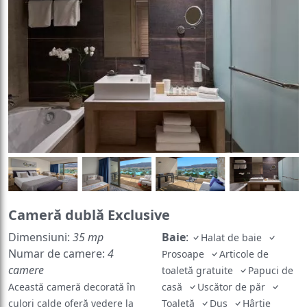
Cameră dublă Exclusive
Dimensiuni:
35 mp
Baie
:
Halat de baie
Numar de camere:
4
Prosoape
Articole de
camere
toaletă gratuite
Papuci de
Această cameră decorată în
casă
Uscător de păr
culori calde oferă vedere la
Toaletă
Duș
Hârtie