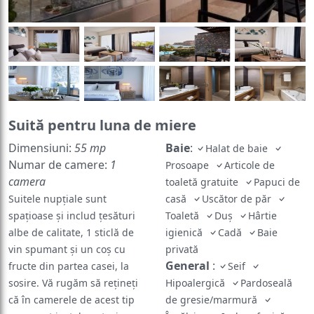
Suită pentru luna de miere
Dimensiuni:
55 mp
Baie
:
Halat de baie
Numar de camere:
1
Prosoape
Articole de
camera
toaletă gratuite
Papuci de
Suitele nupţiale sunt
casă
Uscător de păr
spaţioase şi includ ţesături
Toaletă
Duș
Hârtie
albe de calitate, 1 sticlă de
igienică
Cadă
Baie
vin spumant şi un coş cu
privată
General
:
fructe din partea casei, la
Seif
sosire. Vă rugăm să rețineți
Hipoalergică
Pardoseală
că în camerele de acest tip
de gresie/marmură