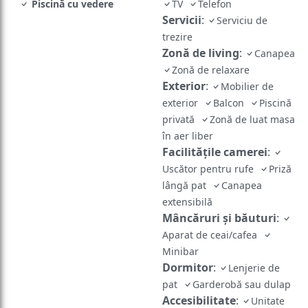
Piscină cu vedere
TV
Telefon
Servicii
:
Serviciu de
trezire
Zonă de living
:
Canapea
Zonă de relaxare
Exterior
:
Mobilier de
exterior
Balcon
Piscină
privată
Zonă de luat masa
în aer liber
Facilităţile camerei
:
Uscător pentru rufe
Priză
lângă pat
Canapea
extensibilă
Mâncăruri și băuturi
:
Aparat de ceai/cafea
Minibar
Dormitor
:
Lenjerie de
pat
Garderobă sau dulap
Accesibilitate
:
Unitate