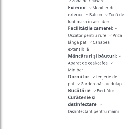
Zonă de relaxare
Exterior
:
Mobilier de
exterior
Balcon
Zonă de
luat masa în aer liber
Facilităţile camerei
:
Uscător pentru rufe
Priză
lângă pat
Canapea
extensibilă
Mâncăruri și băuturi
:
Aparat de ceai/cafea
Minibar
Dormitor
:
Lenjerie de
pat
Garderobă sau dulap
Bucătărie
:
Fierbător
Curățenie și
dezinfectare
:
Dezinfectant pentru mâini