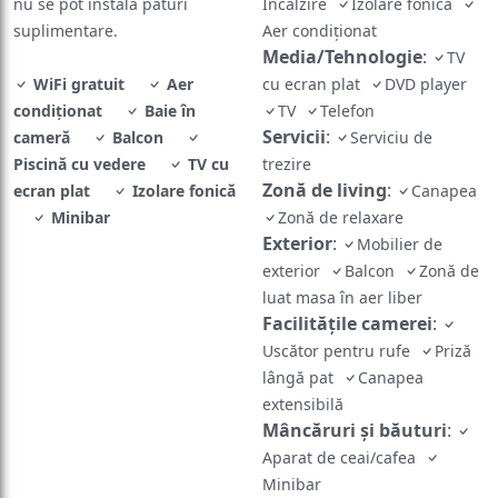
nu se pot instala paturi
Încălzire
Izolare fonică
suplimentare.
Aer condiționat
Media/Tehnologie
:
TV
WiFi gratuit
Aer
cu ecran plat
DVD player
condiționat
Baie în
TV
Telefon
Servicii
:
cameră
Balcon
Serviciu de
Piscină cu vedere
TV cu
trezire
Zonă de living
:
ecran plat
Izolare fonică
Canapea
Minibar
Zonă de relaxare
Exterior
:
Mobilier de
exterior
Balcon
Zonă de
luat masa în aer liber
Facilităţile camerei
:
Uscător pentru rufe
Priză
lângă pat
Canapea
extensibilă
Mâncăruri și băuturi
:
Aparat de ceai/cafea
Minibar