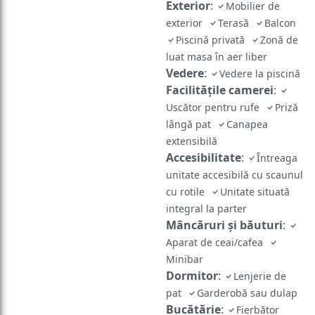
Exterior
:
Mobilier de
exterior
Terasă
Balcon
Piscină privată
Zonă de
luat masa în aer liber
Vedere
:
Vedere la piscină
Facilităţile camerei
:
Uscător pentru rufe
Priză
lângă pat
Canapea
extensibilă
Accesibilitate
:
Întreaga
unitate accesibilă cu scaunul
cu rotile
Unitate situată
integral la parter
Mâncăruri și băuturi
:
Aparat de ceai/cafea
Minibar
Dormitor
:
Lenjerie de
pat
Garderobă sau dulap
Bucătărie
:
Fierbător