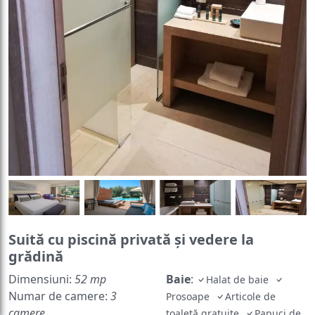
Suită cu piscină privată şi vedere la
grădină
Dimensiuni:
52 mp
Baie
:
Halat de baie
Numar de camere:
3
Prosoape
Articole de
camere
toaletă gratuite
Papuci de