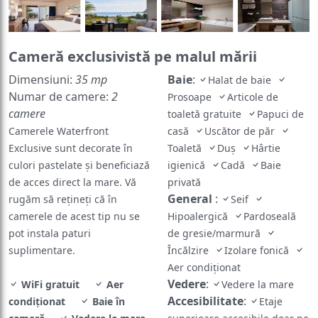
Cameră exclusivistă pe malul mării
Dimensiuni:
35 mp
Baie
:
Halat de baie
Numar de camere:
2
Prosoape
Articole de
camere
toaletă gratuite
Papuci de
Camerele Waterfront
casă
Uscător de păr
Exclusive sunt decorate în
Toaletă
Duș
Hârtie
culori pastelate și beneficiază
igienică
Cadă
Baie
de acces direct la mare. Vă
privată
General
:
rugăm să rețineți că în
Seif
camerele de acest tip nu se
Hipoalergică
Pardoseală
pot instala paturi
de gresie/marmură
suplimentare.
Încălzire
Izolare fonică
Aer condiționat
Vedere
:
WiFi gratuit
Aer
Vedere la mare
Accesibilitate
:
condiționat
Baie în
Etaje