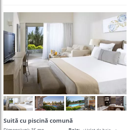
Suită cu piscină comună
Dimensiuni:
35 mp
Baie
: