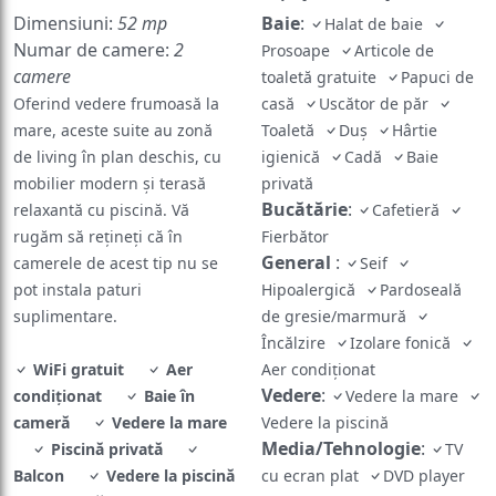
Dimensiuni:
52 mp
Baie
:
Halat de baie
Numar de camere:
2
Prosoape
Articole de
camere
toaletă gratuite
Papuci de
Oferind vedere frumoasă la
casă
Uscător de păr
mare, aceste suite au zonă
Toaletă
Duș
Hârtie
de living în plan deschis, cu
igienică
Cadă
Baie
mobilier modern și terasă
privată
Bucătărie
:
relaxantă cu piscină. Vă
Cafetieră
rugăm să rețineți că în
Fierbător
General
:
camerele de acest tip nu se
Seif
pot instala paturi
Hipoalergică
Pardoseală
suplimentare.
de gresie/marmură
Încălzire
Izolare fonică
WiFi gratuit
Aer
Aer condiționat
Vedere
:
condiționat
Baie în
Vedere la mare
cameră
Vedere la mare
Vedere la piscină
Media/Tehnologie
:
Piscină privată
TV
Balcon
Vedere la piscină
cu ecran plat
DVD player