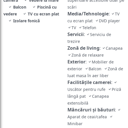
cameră
Vedere la mare
superioare accesibile doar pe
Balcon
Piscină cu
scări
Media/Tehnologie
:
vedere
TV cu ecran plat
TV
Izolare fonică
cu ecran plat
DVD player
TV
Telefon
Servicii
:
Serviciu de
trezire
Zonă de living
:
Canapea
Zonă de relaxare
Exterior
:
Mobilier de
exterior
Balcon
Zonă de
luat masa în aer liber
Facilităţile camerei
:
Uscător pentru rufe
Priză
lângă pat
Canapea
extensibilă
Mâncăruri și băuturi
:
Aparat de ceai/cafea
Minibar