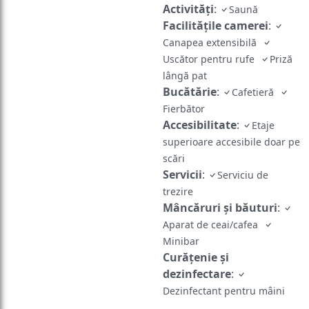
Activităţi
:
Saună
Facilităţile camerei
:
Canapea extensibilă
Uscător pentru rufe
Priză
lângă pat
Bucătărie
:
Cafetieră
Fierbător
Accesibilitate
:
Etaje
superioare accesibile doar pe
scări
Servicii
:
Serviciu de
trezire
Mâncăruri și băuturi
:
Aparat de ceai/cafea
Minibar
Curățenie și
dezinfectare
:
Dezinfectant pentru mâini