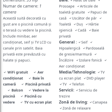
Halat de baie
Numar de camere:
1
Prosoape
Articole de
camera
toaletă gratuite
Papuci de
Această suită decorată cu
casă
Uscător de păr
gust are o piscină comună şi
Toaletă
Duș
Hârtie
o terasă cu vedere la piscină.
igienică
Cadă
Baie
Include minibar, aer
privată
General
:
condiţionat, seif şi TV LCD cu
Seif
canale prin satelit. Baia
Hipoalergică
Pardoseală
privată este prevăzută cu
de gresie/marmură
halate şi papuci.
Încălzire
Izolare fonică
Aer condiționat
Media/Tehnologie
:
WiFi gratuit
Aer
TV
condiționat
Baie în
cu ecran plat
DVD player
cameră
Piscină privată
TV
Telefon
Servicii
:
Balcon
Vedere la
Serviciu de
piscină
Piscină cu
trezire
Zonă de living
:
vedere
TV cu ecran plat
Canapea
Zonă de relaxare