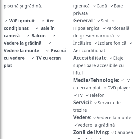
piscină și grădină.
igienică
Cadă
Baie
privată
General
:
WiFi gratuit
Aer
Seif
condiționat
Baie în
Hipoalergică
Pardoseală
cameră
Balcon
de gresie/marmură
Vedere la grădină
Încălzire
Izolare fonică
Vedere la munte
Piscină
Aer condiționat
Accesibilitate
:
cu vedere
TV cu ecran
Etaje
plat
superioare accesibile cu
liftul
Media/Tehnologie
:
TV
cu ecran plat
DVD player
TV
Telefon
Servicii
:
Serviciu de
trezire
Vedere
:
Vedere la munte
Vedere la grădină
Zonă de living
:
Canapea