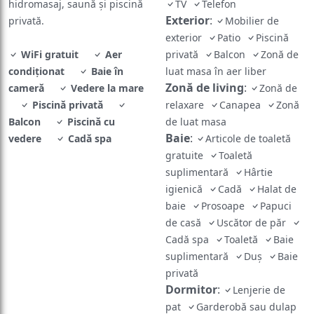
hidromasaj, saună și piscină
TV
Telefon
Exterior
:
privată.
Mobilier de
exterior
Patio
Piscină
WiFi gratuit
Aer
privată
Balcon
Zonă de
condiționat
Baie în
luat masa în aer liber
Zonă de living
:
cameră
Vedere la mare
Zonă de
Piscină privată
relaxare
Canapea
Zonă
Balcon
Piscină cu
de luat masa
Baie
:
vedere
Cadă spa
Articole de toaletă
gratuite
Toaletă
suplimentară
Hârtie
igienică
Cadă
Halat de
baie
Prosoape
Papuci
de casă
Uscător de păr
Cadă spa
Toaletă
Baie
suplimentară
Duș
Baie
privată
Dormitor
:
Lenjerie de
pat
Garderobă sau dulap