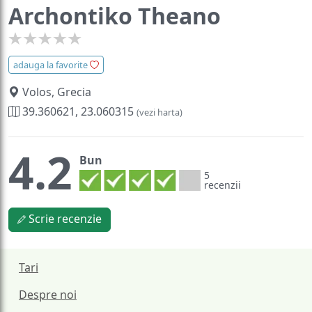
Archontiko Theano
adauga la favorite
Volos, Grecia
39.360621, 23.060315
(vezi harta)
4.2
Bun
5
recenzii
Scrie recenzie
Tari
Despre noi