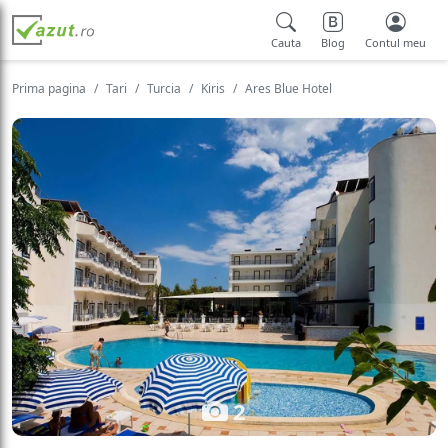
Cauta
Blog
Contul meu
Prima pagina
Tari
Turcia
Kiris
Ares Blue Hotel
2