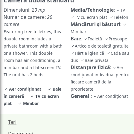
Cameră dublă standard
Dimensiuni:
20 mp
Media/Tehnologie
:
TV
Numar de camere:
20
TV cu ecran plat
Telefon
camere
Mâncăruri și băuturi
:
Featuring free toiletries, this
Minibar
Baie
:
double room includes a
Toaletă
Prosoape
private bathroom with a bath
Articole de toaletă gratuite
or a shower. This double
Hârtie igienică
Cadă sau
room has air conditioning, a
duș
Baie privată
Distanțare fizică
:
minibar and a flat-screen TV.
Aer
The unit has 2 beds.
condiționat individual pentru
fiecare cameră de la
Aer condiționat
Baie
proprietate
General
:
în cameră
TV cu ecran
Aer condiționat
plat
Minibar
Tari
Despre noi