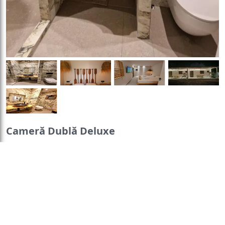
Cameră Dublă Deluxe
Dimensiuni:
15 mp
Baie
:
Halat de baie
Numar de camere:
3
Toaletă
Duș
Prosoape
camere
Hârtie igienică
Papuci de
Această cameră dublă are
casă
Uscător de păr
pereți izolați fonic, aer
Baie privată
Vedere
:
condiționat, baie privată cu
Vedere la grădină
duș și terasă cu vedere la
Vedere la munte