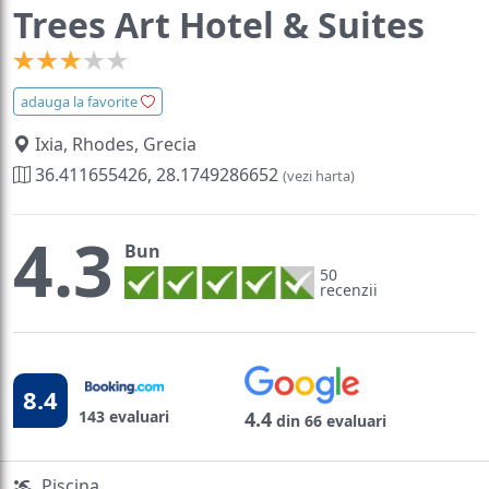
Trees Art Hotel & Suites
adauga la favorite
Ixia, Rhodes, Grecia
36.411655426, 28.1749286652
(vezi harta)
4.3
Bun
50
recenzii
8.4
143 evaluari
4.4
din 66 evaluari
Piscina