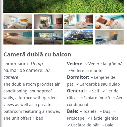
Cameră dublă cu balcon
Dimensiuni:
15 mp
Vedere
:
Vedere la grădină
Numar de camere:
20
Vedere la munte
camere
Dormitor
:
Lenjerie de
The double room provides air
pat
Garderobă sau dulap
General
:
conditioning, soundproof
Seif
Fier de
walls, a terrace with garden
călcat
Izolare fonică
Aer
views as well as a private
condiționat
Baie
:
bathroom featuring a shower.
Toaletă
Duș
The unit offers 1 bed.
Prosoape
Hârtie igienică
Uscător de păr
Baie