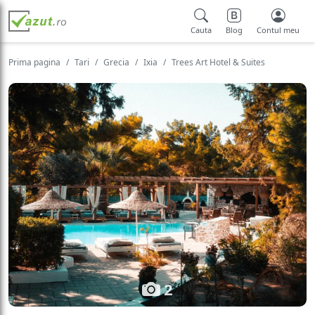
Cauta
Blog
Contul meu
Prima pagina
Tari
Grecia
Ixia
Trees Art Hotel & Suites
2