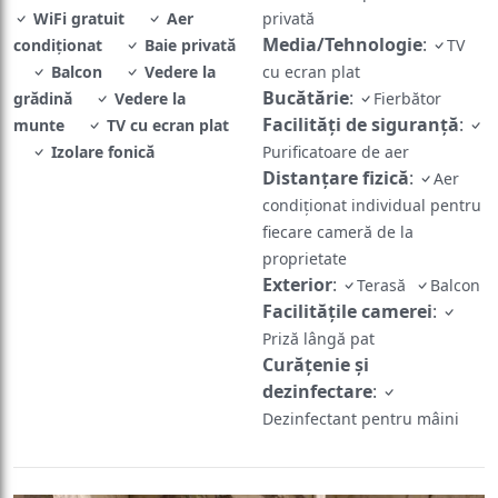
WiFi gratuit
Aer
privată
Media/Tehnologie
:
condiționat
Baie privată
TV
Balcon
Vedere la
cu ecran plat
Bucătărie
:
grădină
Vedere la
Fierbător
Facilități de siguranță
:
munte
TV cu ecran plat
Izolare fonică
Purificatoare de aer
Distanțare fizică
:
Aer
condiționat individual pentru
fiecare cameră de la
proprietate
Exterior
:
Terasă
Balcon
Facilităţile camerei
:
Priză lângă pat
Curățenie și
dezinfectare
:
Dezinfectant pentru mâini