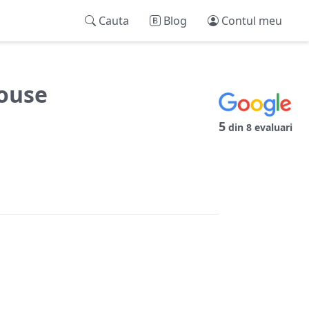
Cauta
Blog
Contul meu
House
5
din 8 evaluari