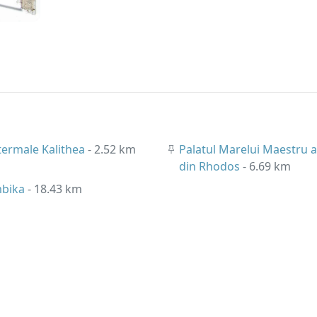
 termale Kalithea
- 2.52 km
Palatul Marelui Maestru al
din Rhodos
- 6.69 km
mbika
- 18.43 km