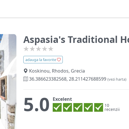
Aspasia's Traditional 
adauga la favorite
Koskinou, Rhodos, Grecia
36.386623382568, 28.211427688599
(vezi harta)
5.0
Excelent
10
recenzii