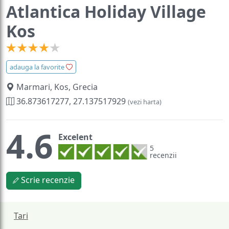
Atlantica Holiday Village
Kos
adauga la favorite
Marmari, Kos, Grecia
36.873617277, 27.137517929
(vezi harta)
4.6
Excelent
5
recenzii
Scrie recenzie
Tari