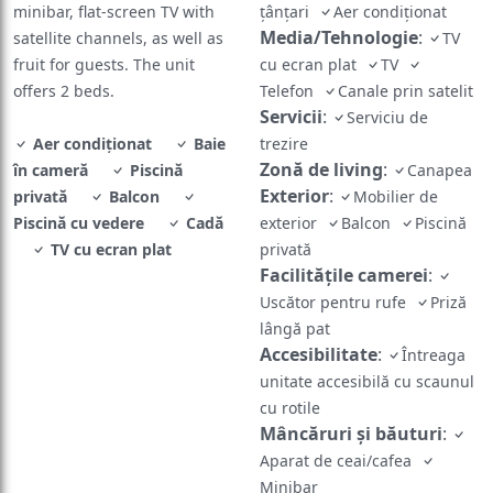
minibar, flat-screen TV with
țânțari
Aer condiționat
Media/Tehnologie
:
satellite channels, as well as
TV
fruit for guests. The unit
cu ecran plat
TV
offers 2 beds.
Telefon
Canale prin satelit
Servicii
:
Serviciu de
Aer condiționat
Baie
trezire
Zonă de living
:
în cameră
Piscină
Canapea
Exterior
:
privată
Balcon
Mobilier de
Piscină cu vedere
Cadă
exterior
Balcon
Piscină
TV cu ecran plat
privată
Facilităţile camerei
:
Uscător pentru rufe
Priză
lângă pat
Accesibilitate
:
Întreaga
unitate accesibilă cu scaunul
cu rotile
Mâncăruri și băuturi
:
Aparat de ceai/cafea
Minibar