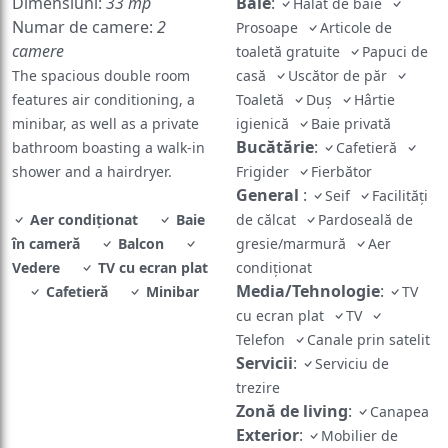
Dimensiuni:
33 mp
Baie
:
Halat de baie
Numar de camere:
2
Prosoape
Articole de
camere
toaletă gratuite
Papuci de
The spacious double room
casă
Uscător de păr
features air conditioning, a
Toaletă
Duș
Hârtie
minibar, as well as a private
igienică
Baie privată
Bucătărie
:
bathroom boasting a walk-in
Cafetieră
shower and a hairdryer.
Frigider
Fierbător
General
:
Seif
Facilități
Aer condiționat
Baie
de călcat
Pardoseală de
în cameră
Balcon
gresie/marmură
Aer
Vedere
TV cu ecran plat
condiționat
Media/Tehnologie
:
Cafetieră
Minibar
TV
cu ecran plat
TV
Telefon
Canale prin satelit
Servicii
:
Serviciu de
trezire
Zonă de living
:
Canapea
Exterior
:
Mobilier de