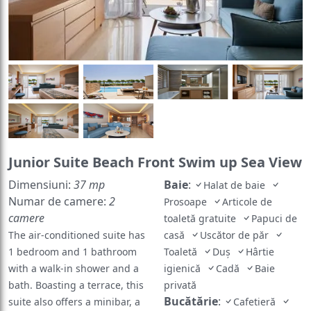
Junior Suite Beach Front Swim up Sea View
Dimensiuni:
37 mp
Baie
:
Halat de baie
Numar de camere:
2
Prosoape
Articole de
camere
toaletă gratuite
Papuci de
The air-conditioned suite has
casă
Uscător de păr
1 bedroom and 1 bathroom
Toaletă
Duș
Hârtie
with a walk-in shower and a
igienică
Cadă
Baie
bath. Boasting a terrace, this
privată
Bucătărie
:
suite also offers a minibar, a
Cafetieră