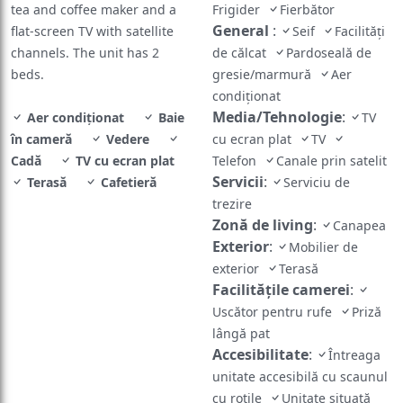
tea and coffee maker and a
Frigider
Fierbător
General
:
flat-screen TV with satellite
Seif
Facilități
channels. The unit has 2
de călcat
Pardoseală de
beds.
gresie/marmură
Aer
condiționat
Media/Tehnologie
:
Aer condiționat
Baie
TV
în cameră
Vedere
cu ecran plat
TV
Cadă
TV cu ecran plat
Telefon
Canale prin satelit
Servicii
:
Terasă
Cafetieră
Serviciu de
trezire
Zonă de living
:
Canapea
Exterior
:
Mobilier de
exterior
Terasă
Facilităţile camerei
:
Uscător pentru rufe
Priză
lângă pat
Accesibilitate
:
Întreaga
unitate accesibilă cu scaunul
cu rotile
Unitate situată