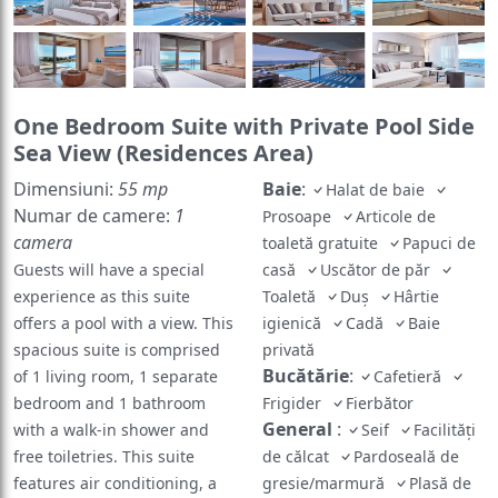
One Bedroom Suite with Private Pool Side
Sea View (Residences Area)
Dimensiuni:
55 mp
Baie
:
Halat de baie
Numar de camere:
1
Prosoape
Articole de
camera
toaletă gratuite
Papuci de
Guests will have a special
casă
Uscător de păr
experience as this suite
Toaletă
Duș
Hârtie
offers a pool with a view. This
igienică
Cadă
Baie
spacious suite is comprised
privată
Bucătărie
:
of 1 living room, 1 separate
Cafetieră
bedroom and 1 bathroom
Frigider
Fierbător
General
:
with a walk-in shower and
Seif
Facilități
free toiletries. This suite
de călcat
Pardoseală de
features air conditioning, a
gresie/marmură
Plasă de