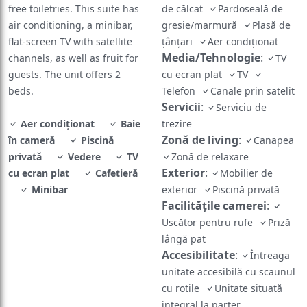
free toiletries. This suite has
de călcat
Pardoseală de
air conditioning, a minibar,
gresie/marmură
Plasă de
flat-screen TV with satellite
țânțari
Aer condiționat
Media/Tehnologie
:
channels, as well as fruit for
TV
guests. The unit offers 2
cu ecran plat
TV
beds.
Telefon
Canale prin satelit
Servicii
:
Serviciu de
Aer condiționat
Baie
trezire
Zonă de living
:
în cameră
Piscină
Canapea
privată
Vedere
TV
Zonă de relaxare
Exterior
:
cu ecran plat
Cafetieră
Mobilier de
Minibar
exterior
Piscină privată
Facilităţile camerei
:
Uscător pentru rufe
Priză
lângă pat
Accesibilitate
:
Întreaga
unitate accesibilă cu scaunul
cu rotile
Unitate situată
integral la parter