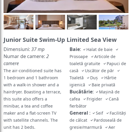
Junior Suite Swim-Up Limited Sea View
Dimensiuni:
37 mp
Baie
:
Halat de baie
Numar de camere:
2
Prosoape
Articole de
camere
toaletă gratuite
Papuci de
The air-conditioned suite has
casă
Uscător de păr
1 bedroom and 1 bathroom
Toaletă
Duş
Hârtie
with a walk-in shower and a
igienică
Baie privată
Bucătărie
:
hairdryer. Boasting a terrace,
Mașină de
this suite also offers a
cafea
Frigider
Cană
minibar, a tea and coffee
fierbător
General
:
maker and a flat-screen TV
Seif
Facilităţi
with satellite channels. The
de călcat
Pardoseală de
unit has 2 beds.
gresie/marmură
Aer