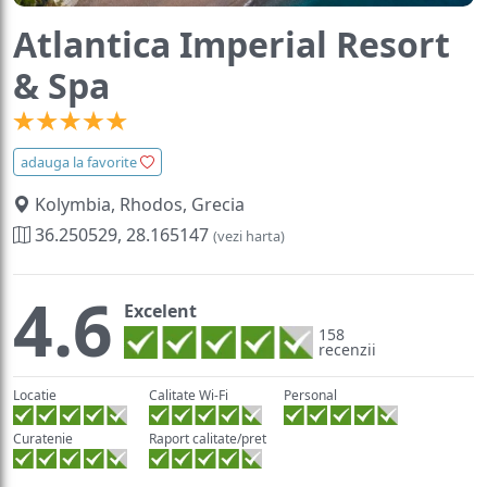
Atlantica Imperial Resort
& Spa
adauga la favorite
Kolymbia, Rhodos, Grecia
36.250529, 28.165147
(vezi harta)
4.6
Excelent
158
recenzii
Locatie
Calitate Wi-Fi
Personal
Curatenie
Raport calitate/pret