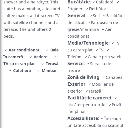
Bucătărie
:
shower and a hairdryer. This
Cafetieră
suite has a minibar, a tea and
Frigider
Fierbător
General
:
coffee maker, a flat-screen TV
Seif
Facilități
with satellite channels and a
de călcat
Pardoseală de
terrace. The unit offers 2
gresie/marmură
Aer
beds.
condiționat
Media/Tehnologie
:
TV
Aer condiționat
Baie
cu ecran plat
TV
în cameră
Vedere
Telefon
Canale prin satelit
Servicii
:
TV cu ecran plat
Terasă
Serviciu de
Cafetieră
Minibar
trezire
Zonă de living
:
Canapea
Exterior
:
Mobilier de
exterior
Terasă
Facilităţile camerei
:
Uscător pentru rufe
Priză
lângă pat
Accesibilitate
:
Întreaga
unitate accesibilă cu scaunul