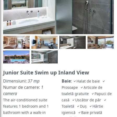
Junior Suite Swim up Inland View
Dimensiuni:
37 mp
Baie
:
Halat de baie
Numar de camere:
1
Prosoape
Articole de
camera
toaletă gratuite
Papuci de
The air-conditioned suite
casă
Uscător de păr
features 1 bedroom and 1
Toaletă
Duș
Hârtie
bathroom with a walk-in
igienică
Baie privată