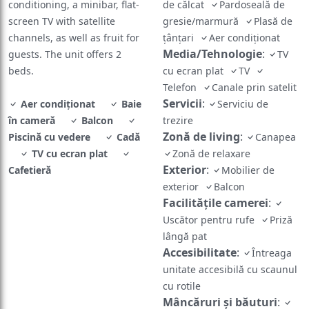
conditioning, a minibar, flat-
de călcat
Pardoseală de
screen TV with satellite
gresie/marmură
Plasă de
channels, as well as fruit for
țânțari
Aer condiționat
Media/Tehnologie
:
guests. The unit offers 2
TV
beds.
cu ecran plat
TV
Telefon
Canale prin satelit
Servicii
:
Aer condiționat
Baie
Serviciu de
în cameră
Balcon
trezire
Zonă de living
:
Piscină cu vedere
Cadă
Canapea
TV cu ecran plat
Zonă de relaxare
Exterior
:
Cafetieră
Mobilier de
exterior
Balcon
Facilităţile camerei
:
Uscător pentru rufe
Priză
lângă pat
Accesibilitate
:
Întreaga
unitate accesibilă cu scaunul
cu rotile
Mâncăruri și băuturi
: