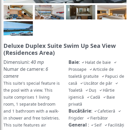
Deluxe Duplex Suite Swim Up Sea View
(Residences Area)
Dimensiuni:
40 mp
Baie
:
Halat de baie
Numar de camere:
6
Prosoape
Articole de
camere
toaletă gratuite
Papuci de
This suite's special feature is
casă
Uscător de păr
the pool with a view. This
Toaletă
Duș
Hârtie
suite comprises 1 living
igienică
Cadă
Baie
room, 1 separate bedroom
privată
Bucătărie
:
and 1 bathroom with a walk-
Cafetieră
in shower and free toiletries.
Frigider
Fierbător
General
:
This suite features air
Seif
Facilități