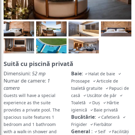
Suită cu piscină privată
Dimensiuni:
52 mp
Baie
:
Halat de baie
Numar de camere:
1
Prosoape
Articole de
camera
toaletă gratuite
Papuci de
Guests will have a special
casă
Uscător de păr
experience as the suite
Toaletă
Duș
Hârtie
provides a private pool. The
igienică
Baie privată
Bucătărie
:
spacious suite features 1
Cafetieră
bedroom and 1 bathroom
Frigider
Fierbător
General
:
with a walk-in shower and
Seif
Facilități