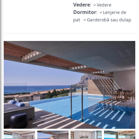
Vedere
:
Vedere
Dormitor
:
Lenjerie de
pat
Garderobă sau dulap