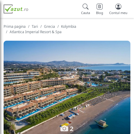
Cauta
Blog
Contul meu
Prima pagina
Tari
Grecia
Kolymbia
Atlantica Imperial Resort & Spa
2