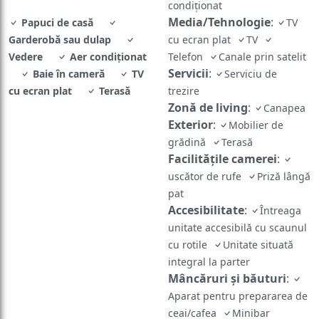
condiţionat
Media/Tehnologie
:
Papuci de casă
TV
Garderobă sau dulap
cu ecran plat
TV
Vedere
Aer condiţionat
Telefon
Canale prin satelit
Servicii
:
Baie în cameră
TV
Serviciu de
cu ecran plat
Terasă
trezire
Zonă de living
:
Canapea
Exterior
:
Mobilier de
grădină
Terasă
Facilităţile camerei
:
uscător de rufe
Priză lângă
pat
Accesibilitate
:
Întreaga
unitate accesibilă cu scaunul
cu rotile
Unitate situată
integral la parter
Mâncăruri și băuturi
:
Aparat pentru prepararea de
ceai/cafea
Minibar