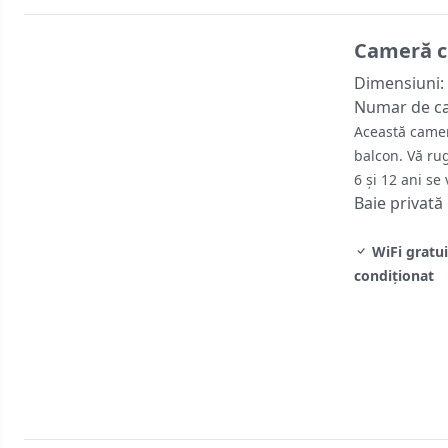
Cameră cl
Dimensiuni:
Numar de c
Această camer
balcon. Vă rug
6 și 12 ani se
Baie privată
WiFi gratui
condiţionat