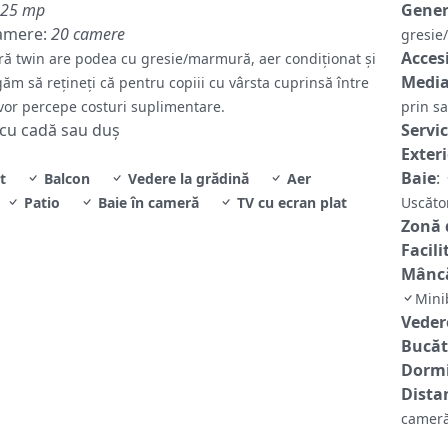
25 mp
Gene
amere:
20 camere
gresi
Accesi
ă twin are podea cu gresie/marmură, aer condiționat și
Media
ăm să reţineţi că pentru copiii cu vârsta cuprinsă între
 vor percepe costuri suplimentare.
prin sa
 cu cadă sau duș
Servic
Exter
Baie
:
t
Balcon
Vedere la grădină
Aer
Patio
Baie în cameră
TV cu ecran plat
Uscăto
Zonă 
Facili
Mâncă
Mini
Veder
Bucăt
Dormi
Distan
cameră