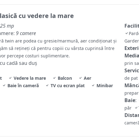
asică cu vedere la mare
25 mp
Facili
amere:
9 camere
Pard
ă twin are podea cu gresie/marmură, aer condiționat și
Garde
Exter
ăm să reţineţi că pentru copiii cu vârsta cuprinsă între
Media
 vor percepe costuri suplimentare.
 cu cadă sau duș
prin sa
Servi
t
Vedere la mare
Balcon
Aer
de pat
Mâncă
Baie în cameră
TV cu ecran plat
Minibar
prepar
Baie
:
păr
Distan
cameră