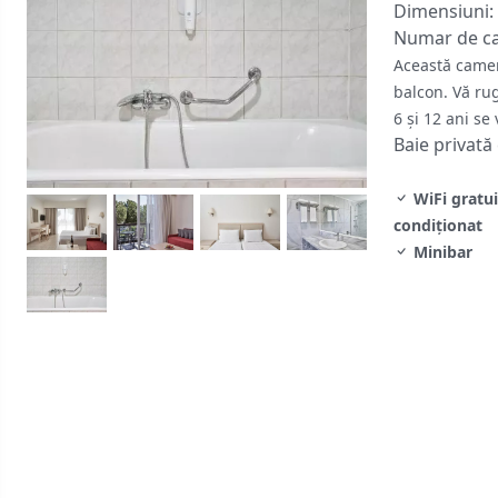
Dimensiuni:
Numar de c
Această camer
balcon. Vă rug
6 și 12 ani se
Baie privată
WiFi gratui
condiţionat
Minibar