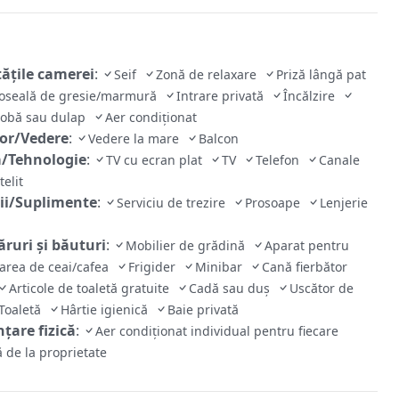
tăţile camerei
:
Seif
Zonă de relaxare
Priză lângă pat
oseală de gresie/marmură
Intrare privată
Încălzire
robă sau dulap
Aer condiţionat
ior/Vedere
:
Vedere la mare
Balcon
/Tehnologie
:
TV cu ecran plat
TV
Telefon
Canale
telit
cii/Suplimente
:
Serviciu de trezire
Prosoape
Lenjerie
ruri și băuturi
:
Mobilier de grădină
Aparat pentru
area de ceai/cafea
Frigider
Minibar
Cană fierbător
Articole de toaletă gratuite
Cadă sau duş
Uscător de
Toaletă
Hârtie igienică
Baie privată
țare fizică
:
Aer condiționat individual pentru fiecare
 de la proprietate