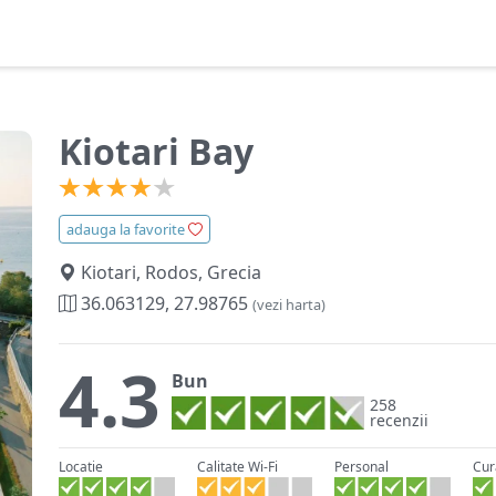
Kiotari Bay
adauga la favorite
Kiotari, Rodos, Grecia
36.063129, 27.98765
(vezi harta)
4.3
Bun
258
recenzii
Locatie
Calitate Wi-Fi
Personal
Cur