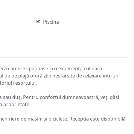
Piscina
feră camere spațioase și o experiență culinară
ul de pe plajă oferă zile nesfârșite de relaxare într-un
oriul resortului.
adă sau duș. Pentru confortul dumneavoastră, veți găsi
a proprietate.
nchiriere de mașini și biciclete. Recepția este disponibilă