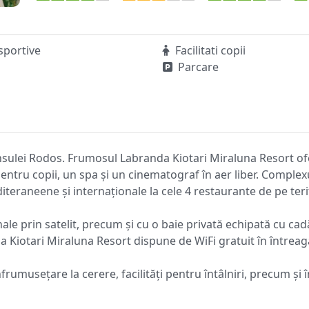
 sportive
Facilitati copii
Parcare
 insulei Rodos. Frumosul Labranda Kiotari Miraluna Resort o
i pentru copii, un spa și un cinematograf în aer liber. Complex
eraneene și internaționale la cele 4 restaurante de pe terit
nale prin satelit, precum și cu o baie privată echipată cu c
da Kiotari Miraluna Resort dispune de WiFi gratuit în întreag
rumusețare la cerere, facilități pentru întâlniri, precum și î