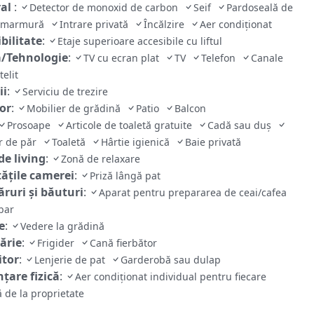
ral
:
Detector de monoxid de carbon
Seif
Pardoseală de
e/marmură
Intrare privată
Încălzire
Aer condiţionat
bilitate
:
Etaje superioare accesibile cu liftul
/Tehnologie
:
TV cu ecran plat
TV
Telefon
Canale
telit
ii
:
Serviciu de trezire
ior
:
Mobilier de grădină
Patio
Balcon
Prosoape
Articole de toaletă gratuite
Cadă sau duş
r de păr
Toaletă
Hârtie igienică
Baie privată
de living
:
Zonă de relaxare
tăţile camerei
:
Priză lângă pat
ruri și băuturi
:
Aparat pentru prepararea de ceai/cafea
bar
e
:
Vedere la grădină
ărie
:
Frigider
Cană fierbător
tor
:
Lenjerie de pat
Garderobă sau dulap
țare fizică
:
Aer condiționat individual pentru fiecare
 de la proprietate