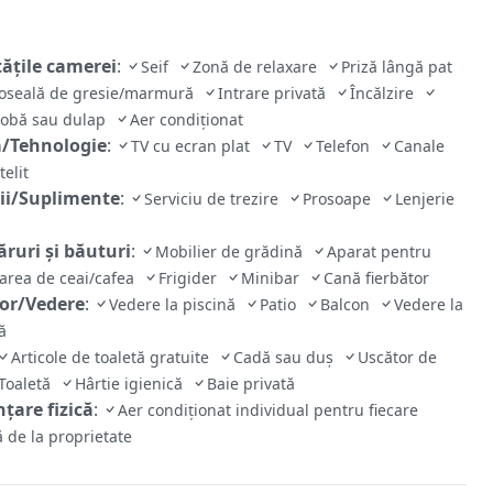
tăţile camerei
:
Seif
Zonă de relaxare
Priză lângă pat
oseală de gresie/marmură
Intrare privată
Încălzire
robă sau dulap
Aer condiţionat
/Tehnologie
:
TV cu ecran plat
TV
Telefon
Canale
telit
cii/Suplimente
:
Serviciu de trezire
Prosoape
Lenjerie
ruri și băuturi
:
Mobilier de grădină
Aparat pentru
area de ceai/cafea
Frigider
Minibar
Cană fierbător
ior/Vedere
:
Vedere la piscină
Patio
Balcon
Vedere la
nă
Articole de toaletă gratuite
Cadă sau duş
Uscător de
Toaletă
Hârtie igienică
Baie privată
țare fizică
:
Aer condiționat individual pentru fiecare
 de la proprietate