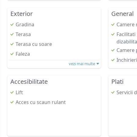
Exterior
General
Gradina
Camere 
Terasa
Facilitat
dizabilita
Terasa cu soare
Camere p
Faleza
Inchirier
vezi mai multe
Accesibilitate
Plati
Lift
Servicii 
Acces cu scaun rulant