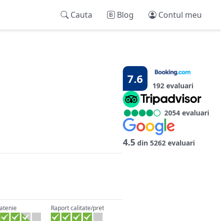
Cauta
Blog
Contul meu
7.6
192 evaluari
2054 evaluari
4.5
din 5262 evaluari
atenie
Raport calitate/pret