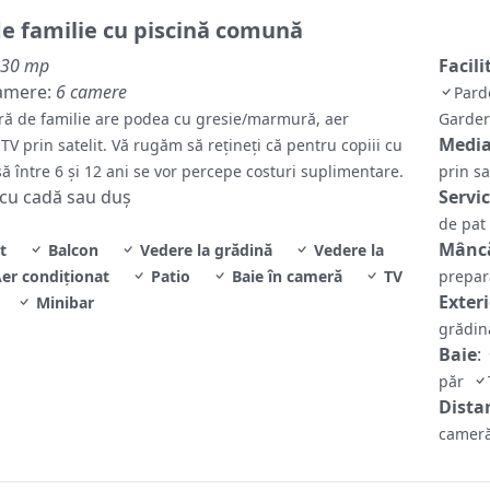
e familie cu piscină comună
30 mp
Facili
amere:
6 camere
Pard
ă de familie are podea cu gresie/marmură, aer
Garde
Media
 TV prin satelit. Vă rugăm să reţineţi că pentru copiii cu
ă între 6 și 12 ani se vor percepe costuri suplimentare.
prin sa
 cu cadă sau duș
Servi
de pat
Mâncă
t
Balcon
Vedere la grădină
Vedere la
er condiţionat
Patio
Baie în cameră
TV
prepar
Exter
Minibar
grădi
Baie
:
păr
Distan
cameră