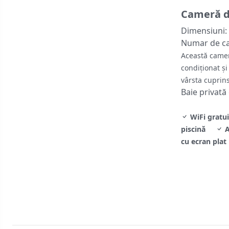
Cameră d
Dimensiuni:
Numar de c
Această camer
condiţionat şi
vârsta cuprins
Baie privată
WiFi gratui
piscină
A
cu ecran plat