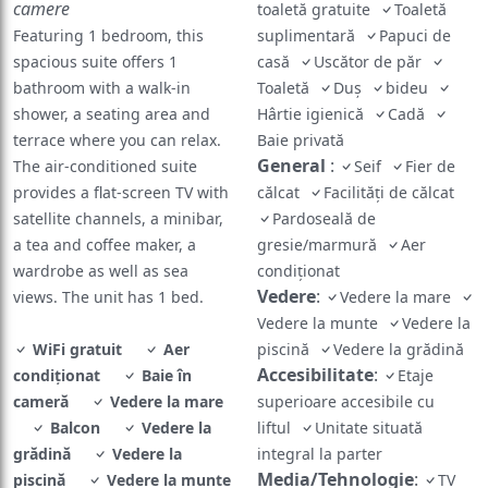
Featuring 1 bedroom, this
suplimentară
Papuci de
spacious suite offers 1
casă
Uscător de păr
bathroom with a walk-in
Toaletă
Duș
bideu
shower, a seating area and
Hârtie igienică
Cadă
terrace where you can relax.
Baie privată
General
:
The air-conditioned suite
Seif
Fier de
provides a flat-screen TV with
călcat
Facilități de călcat
satellite channels, a minibar,
Pardoseală de
a tea and coffee maker, a
gresie/marmură
Aer
wardrobe as well as sea
condiționat
Vedere
:
views. The unit has 1 bed.
Vedere la mare
Vedere la munte
Vedere la
WiFi gratuit
Aer
piscină
Vedere la grădină
Accesibilitate
:
condiționat
Baie în
Etaje
cameră
Vedere la mare
superioare accesibile cu
Balcon
Vedere la
liftul
Unitate situată
grădină
Vedere la
integral la parter
Media/Tehnologie
:
piscină
Vedere la munte
TV
cu ecran plat
TV