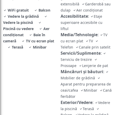
WiFi gratuit
Balcon
dulap
Aer condiţionat
Accesibilitate
:
Vedere la grădină
Etaje
Vedere la piscină
superioare accesibile cu
Piscină cu vedere
Aer
liftul
Media/Tehnologie
:
condiţionat
Baie în
TV
cameră
TV cu ecran plat
cu ecran plat
TV
Terasă
Minibar
Telefon
Canale prin satelit
Servicii/Suplimente
:
Serviciu de trezire
Prosoape
Lenjerie de pat
Mâncăruri și băuturi
:
Mobilier de grădină
Aparat pentru prepararea de
ceai/cafea
Minibar
Cană
fierbător
Exterior/Vedere
:
Vedere
la piscină
Terasă
Balcon
Vedere la grădină