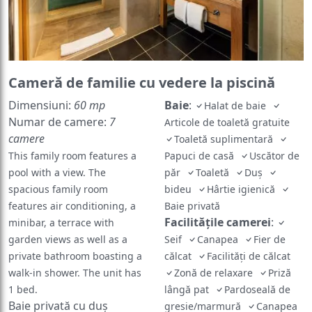
Cameră de familie cu vedere la piscină
Dimensiuni:
60 mp
Baie
:
Halat de baie
Numar de camere:
7
Articole de toaletă gratuite
camere
Toaletă suplimentară
This family room features a
Papuci de casă
Uscător de
pool with a view. The
păr
Toaletă
Duş
spacious family room
bideu
Hârtie igienică
features air conditioning, a
Baie privată
Facilităţile camerei
:
minibar, a terrace with
garden views as well as a
Seif
Canapea
Fier de
private bathroom boasting a
călcat
Facilităţi de călcat
walk-in shower. The unit has
Zonă de relaxare
Priză
1 bed.
lângă pat
Pardoseală de
Baie privată cu duș
gresie/marmură
Canapea
extensibilă
Garderobă sau