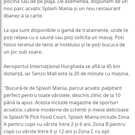
nou parc acvatic Splash Mania și un nou restaurant
libanez à la carte.
La spa sunt disponibile o gamă de tratamente, unde te
poți relaxa cu o saună sau poți solicita un masaj. Poți
folosi terenul de tenis al hotelului și te poți bucura de
un joc sub soare.
Aeroportul Internațional Hurghada se află la 45 km
distanță, iar Senzo Mall este la 20 de minute cu mașina.
"Bucură-te de Splash Mania, parcul acvatic palpitant
perfect pentru toate vârstele, deschis zilnic de la 10
până la apus. Acesta include magazine de sporturi
acvatice, cabine moderne de schimb și mese delicioase
la Splash'N Pick Food Court. Splash Mania include Zona
A pentru copii cu vârste între 2 și 6 ani, Zona B pentru
copii cu vârste între 6 și 12 ani și Zona C cu opt
tobogane palpitante pentru oaspeții de peste 12 ani."