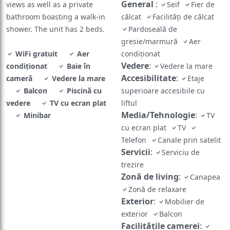
bathroom boasting a walk-in
călcat
Facilități de călcat
shower. The unit has 2 beds.
Pardoseală de
gresie/marmură
Aer
WiFi gratuit
Aer
condiționat
Vedere
:
condiționat
Baie în
Vedere la mare
Accesibilitate
:
cameră
Vedere la mare
Etaje
Balcon
Piscină cu
superioare accesibile cu
vedere
TV cu ecran plat
liftul
Media/Tehnologie
:
Minibar
TV
cu ecran plat
TV
Telefon
Canale prin satelit
Servicii
:
Serviciu de
trezire
Zonă de living
:
Canapea
Zonă de relaxare
Exterior
:
Mobilier de
exterior
Balcon
Facilităţile camerei
:
Priză lângă pat
Canapea