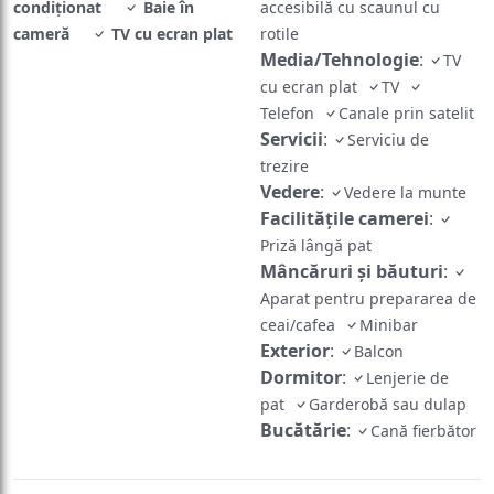
cameră
TV cu ecran plat
rotile
Media/Tehnologie
:
TV
cu ecran plat
TV
Telefon
Canale prin satelit
Servicii
:
Serviciu de
trezire
Vedere
:
Vedere la munte
Facilităţile camerei
:
Priză lângă pat
Mâncăruri și băuturi
:
Aparat pentru prepararea de
ceai/cafea
Minibar
Exterior
:
Balcon
Dormitor
:
Lenjerie de
pat
Garderobă sau dulap
Bucătărie
:
Cană fierbător