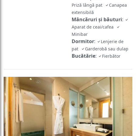
extensibilă
Mâncăruri și băuturi
:
Aparat de ceai/cafea
Minibar
Dormitor
:
Lenjerie de
pat
Garderobă sau dulap
Bucătărie
:
Fierbător