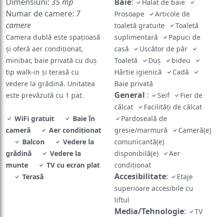
Numar de camere:
7
Prosoape
Articole de
camere
toaletă gratuite
Toaletă
Camera dublă este spațioasă
suplimentară
Papuci de
și oferă aer condiționat,
casă
Uscător de păr
minibar, baie privată cu duș
Toaletă
Duş
bideu
tip walk-in și terasă cu
Hârtie igienică
Cadă
vedere la grădină. Unitatea
Baie privată
General
:
este prevăzută cu 1 pat.
Seif
Fier de
călcat
Facilităţi de călcat
WiFi gratuit
Baie în
Pardoseală de
cameră
Aer condiţionat
gresie/marmură
Cameră(e)
Balcon
Vedere la
comunicantă(e)
grădină
Vedere la
disponibilă(e)
Aer
munte
TV cu ecran plat
condiţionat
Accesibilitate
:
Terasă
Etaje
superioare accesibile cu
liftul
Media/Tehnologie
:
TV
cu ecran plat
TV