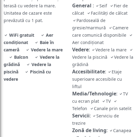
Unitatea de cazare este
călcat
Facilități de călcat
prevăzută cu 1 pat.
Pardoseală de
gresie/marmură
Camere
WiFi gratuit
Aer
care comunică disponibile
condiționat
Baie în
Aer condiționat
Vedere
:
cameră
Vedere la mare
Vedere la mare
Balcon
Vedere la
Vedere la piscină
Vedere la
grădină
Vedere la
grădină
Accesibilitate
:
piscină
Piscină cu
Etaje
vedere
superioare accesibile cu
liftul
Media/Tehnologie
:
TV
cu ecran plat
TV
Telefon
Canale prin satelit
Servicii
:
Serviciu de
trezire
Zonă de living
:
Canapea
Zonă de relaxare
Exterior
:
Mobilier de