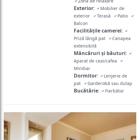
exterior
Terasă
Patio
Balcon
Facilităţile camerei
:
Priză lângă pat
Canapea
extensibilă
Mâncăruri și băuturi
:
Aparat de ceai/cafea
Minibar
Dormitor
:
Lenjerie de
pat
Garderobă sau dulap
Bucătărie
:
Fierbător