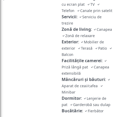
Telefon
Canale prin satelit
Servicii
:
Serviciu de
trezire
Zonă de living
:
Canapea
Zonă de relaxare
Exterior
:
Mobilier de
exterior
Terasă
Patio
Balcon
Facilităţile camerei
:
Priză lângă pat
Canapea
extensibilă
Mâncăruri și băuturi
:
Aparat de ceai/cafea
Minibar
Dormitor
:
Lenjerie de
pat
Garderobă sau dulap
Bucătărie
:
Fierbător