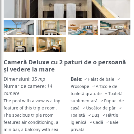
Cameră Deluxe cu 2 paturi de o persoană
și vedere la mare
Dimensiuni:
35 mp
Baie
:
Halat de baie
Numar de camere:
14
Prosoape
Articole de
camere
toaletă gratuite
Toaletă
The pool with a view is a top
suplimentară
Papuci de
feature of this triple room.
casă
Uscător de păr
The spacious triple room
Toaletă
Duș
Hârtie
features air conditioning, a
igienică
Cadă
Baie
minibar, a balcony with sea
privată
General
:
views as well as a private
Seif
Fier de