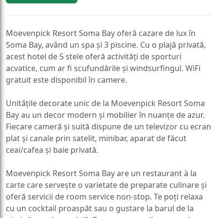
Moevenpick Resort Soma Bay oferă cazare de lux în
Soma Bay, având un spa și 3 piscine. Cu o plajă privată,
acest hotel de 5 stele oferă activități de sporturi
acvatice, cum ar fi scufundările și windsurfingul. WiFi
gratuit este disponibil în camere.
Unitățile decorate unic de la Moevenpick Resort Soma
Bay au un decor modern și mobilier în nuanțe de azur.
Fiecare cameră și suită dispune de un televizor cu ecran
plat și canale prin satelit, minibar, aparat de făcut
ceai/cafea și baie privată.
Moevenpick Resort Soma Bay are un restaurant à la
carte care servește o varietate de preparate culinare și
oferă servicii de room service non-stop. Te poți relaxa
cu un cocktail proaspăt sau o gustare la barul de la
piscină sau de pe plajă. De asemenea, dispunem de un