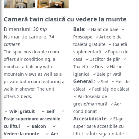
Cameră twin clasică cu vedere la munte
Dimensiuni:
30 mp
Baie
:
Halat de baie
Numar de camere:
14
Prosoape
Articole de
camere
toaletă gratuite
Toaletă
The spacious double room
suplimentară
Papuci de
offers air conditioning, a
casă
Uscător de păr
minibar, a balcony with
Toaletă
Duş
Hârtie
mountain views as well as a
igienică
Baie privată
General
:
private bathroom featuring a
Seif
Fier de
walk-in shower. The unit
călcat
Facilităţi de călcat
offers 2 beds.
Pardoseală de
gresie/marmură
Aer
WiFi gratuit
Seif
condiţionat
Accesibilitate
:
Etaje superioare accesibile
Etaje
cu liftul
Balcon
superioare accesibile cu
Vedere la munte
Aer
liftul
Întreaga unitate
condiţionat
Baie în
accesibilă cu scaunul cu