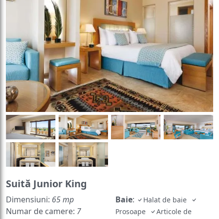
Suită Junior King
Dimensiuni:
65 mp
Baie
:
Halat de baie
Numar de camere:
7
Prosoape
Articole de
camere
toaletă gratuite
Toaletă