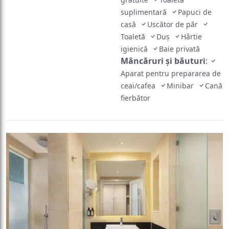
casă
Uscător de păr
Toaletă
Duş
Hârtie
igienică
Baie privată
Mâncăruri și băuturi
:
Aparat pentru prepararea de
ceai/cafea
Minibar
Cană
fierbător