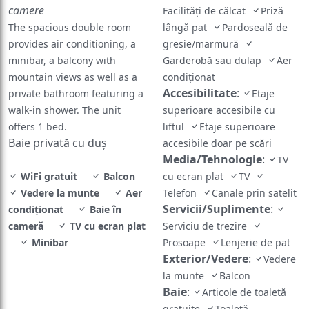
The spacious double room
lângă pat
Pardoseală de
provides air conditioning, a
gresie/marmură
minibar, a balcony with
Garderobă sau dulap
Aer
mountain views as well as a
condiţionat
Accesibilitate
:
private bathroom featuring a
Etaje
walk-in shower. The unit
superioare accesibile cu
offers 1 bed.
liftul
Etaje superioare
Baie privată cu duș
accesibile doar pe scări
Media/Tehnologie
:
TV
WiFi gratuit
Balcon
cu ecran plat
TV
Vedere la munte
Aer
Telefon
Canale prin satelit
Servicii/Suplimente
:
condiţionat
Baie în
cameră
TV cu ecran plat
Serviciu de trezire
Minibar
Prosoape
Lenjerie de pat
Exterior/Vedere
:
Vedere
la munte
Balcon
Baie
:
Articole de toaletă
gratuite
Toaletă
suplimentară
Papuci de