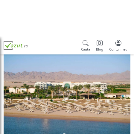
Cauta
Blog
Contul meu
Prima pagina
Tari
Egipt
Soma Bay
Movenpick Waterpark Resort & Spa Soma Bay
2