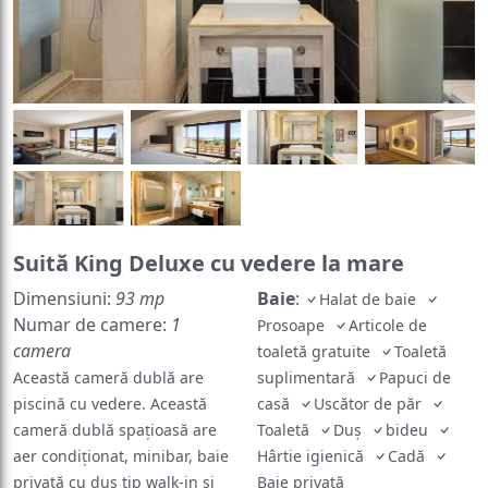
Suită King Deluxe cu vedere la mare
Dimensiuni:
93 mp
Baie
:
Halat de baie
Numar de camere:
1
Prosoape
Articole de
camera
toaletă gratuite
Toaletă
Această cameră dublă are
suplimentară
Papuci de
piscină cu vedere. Această
casă
Uscător de păr
cameră dublă spațioasă are
Toaletă
Duș
bideu
aer condiționat, minibar, baie
Hârtie igienică
Cadă
privată cu duș tip walk-in și
Baie privată
General
:
terasă cu vedere la mare.
Seif
Fier de