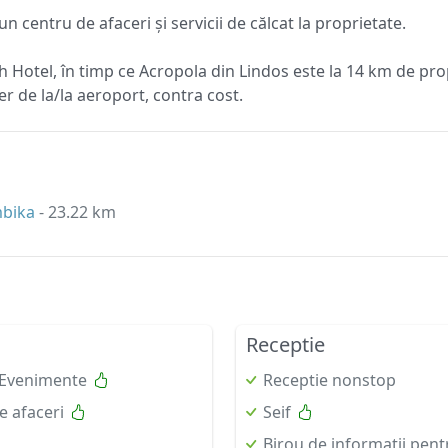
 centru de afaceri și servicii de călcat la proprietate.
h Hotel, în timp ce Acropola din Lindos este la 14 km de prop
er de la/la aeroport, contra cost.
mbika
- 23.22 km
Receptie
i/Evenimente
Receptie nonstop
e afaceri
Seif
Birou de informatii pent