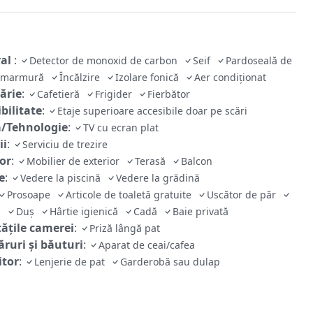
ral
:
Detector de monoxid de carbon
Seif
Pardoseală de
e/marmură
Încălzire
Izolare fonică
Aer condiționat
ărie
:
Cafetieră
Frigider
Fierbător
bilitate
:
Etaje superioare accesibile doar pe scări
/Tehnologie
:
TV cu ecran plat
ii
:
Serviciu de trezire
ior
:
Mobilier de exterior
Terasă
Balcon
e
:
Vedere la piscină
Vedere la grădină
Prosoape
Articole de toaletă gratuite
Uscător de păr
tă
Duș
Hârtie igienică
Cadă
Baie privată
tăţile camerei
:
Priză lângă pat
ruri și băuturi
:
Aparat de ceai/cafea
tor
:
Lenjerie de pat
Garderobă sau dulap