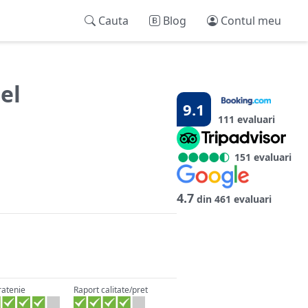
Cauta
Blog
Contul meu
el
9.1
111 evaluari
151 evaluari
4.7
din 461 evaluari
ratenie
Raport calitate/pret