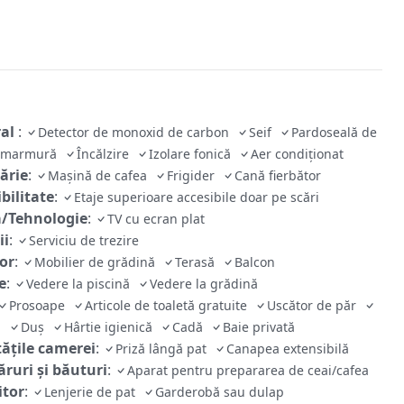
ral
:
Detector de monoxid de carbon
Seif
Pardoseală de
e/marmură
Încălzire
Izolare fonică
Aer condiţionat
ărie
:
Mașină de cafea
Frigider
Cană fierbător
bilitate
:
Etaje superioare accesibile doar pe scări
/Tehnologie
:
TV cu ecran plat
ii
:
Serviciu de trezire
ior
:
Mobilier de grădină
Terasă
Balcon
e
:
Vedere la piscină
Vedere la grădină
Prosoape
Articole de toaletă gratuite
Uscător de păr
tă
Duş
Hârtie igienică
Cadă
Baie privată
tăţile camerei
:
Priză lângă pat
Canapea extensibilă
ruri și băuturi
:
Aparat pentru prepararea de ceai/cafea
tor
:
Lenjerie de pat
Garderobă sau dulap