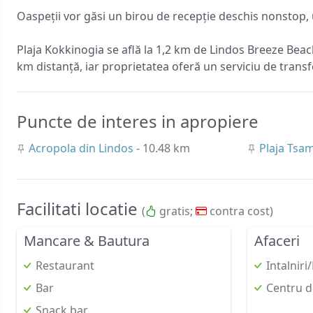
Oaspeții vor găsi un birou de recepție deschis nonstop, un
Plaja Kokkinogia se află la 1,2 km de Lindos Breeze Beac
km distanță, iar proprietatea oferă un serviciu de transf
Puncte de interes in apropiere
Acropola din Lindos
- 10.48 km
Plaja Tsa
Facilitati locatie
(
gratis;
contra cost)
Mancare & Bautura
Afaceri
Restaurant
Intalnir
Bar
Centru d
Snack bar