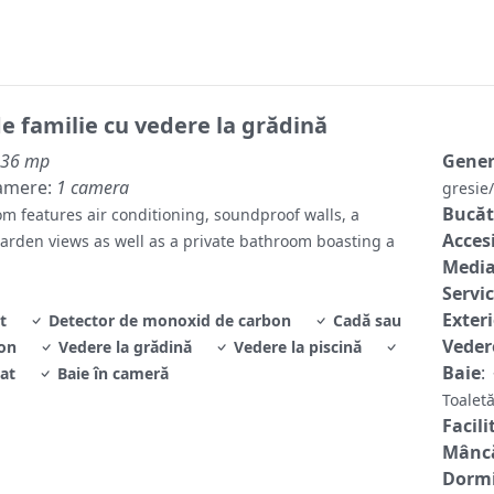
 familie cu vedere la grădină
36 mp
Gene
amere:
1 camera
gresi
Bucăt
om features air conditioning, soundproof walls, a
Accesi
garden views as well as a private bathroom boasting a
Media
Servic
Exter
t
Detector de monoxid de carbon
Cadă sau
Veder
on
Vedere la grădină
Vedere la piscină
Baie
:
at
Baie în cameră
Toale
Facili
Mâncă
Dormi