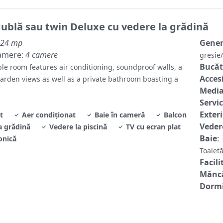
ublă sau twin Deluxe cu vedere la grădină
24 mp
Gene
amere:
4 camere
gresi
Bucăt
le room features air conditioning, soundproof walls, a
Accesi
garden views as well as a private bathroom boasting a
Media
Servic
Exter
t
Aer condiționat
Baie în cameră
Balcon
Veder
a grădină
Vedere la piscină
TV cu ecran plat
Baie
:
onică
Toale
Facili
Mâncă
Dormi