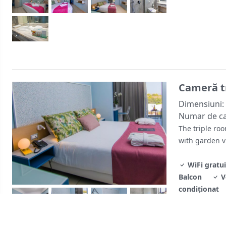
Cameră t
Dimensiuni:
Numar de c
The triple roo
with garden v
WiFi gratui
Balcon
V
condiţionat