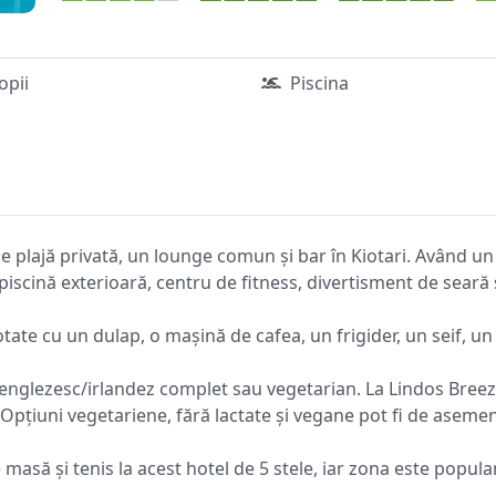
copii
Piscina
 plajă privată, un lounge comun și bar în Kiotari. Având un
iscină exterioară, centru de fitness, divertisment de seară 
ate cu un dulap, o mașină de cafea, un frigider, un seif, un t
 englezesc/irlandez complet sau vegetarian. La Lindos Breez
Opțiuni vegetariene, fără lactate și vegane pot fi de asemen
masă și tenis la acest hotel de 5 stele, iar zona este popula