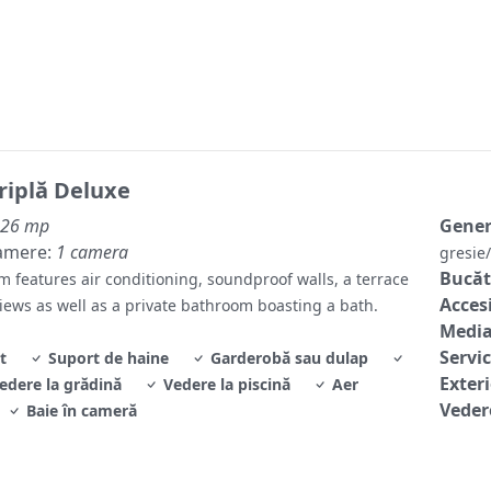
riplă Deluxe
26 mp
Gene
amere:
1 camera
gresi
Bucăt
m features air conditioning, soundproof walls, a terrace
Accesi
iews as well as a private bathroom boasting a bath.
Media
Servic
t
Suport de haine
Garderobă sau dulap
Exter
edere la grădină
Vedere la piscină
Aer
Veder
Baie în cameră
Baie
:
Toale
Facili