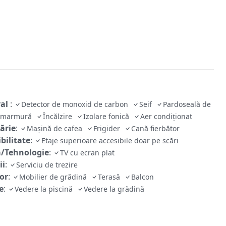
ral
:
Detector de monoxid de carbon
Seif
Pardoseală de
e/marmură
Încălzire
Izolare fonică
Aer condiţionat
ărie
:
Mașină de cafea
Frigider
Cană fierbător
bilitate
:
Etaje superioare accesibile doar pe scări
/Tehnologie
:
TV cu ecran plat
ii
:
Serviciu de trezire
ior
:
Mobilier de grădină
Terasă
Balcon
e
:
Vedere la piscină
Vedere la grădină
Prosoape
Articole de toaletă gratuite
Uscător de păr
tă
Duş
Hârtie igienică
Cadă
Baie privată
tăţile camerei
:
Priză lângă pat
Canapea extensibilă