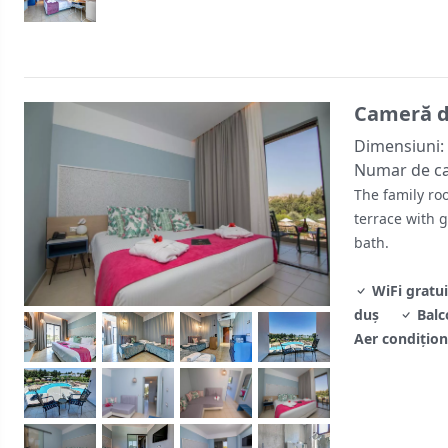
Cameră de
Dimensiuni:
Numar de c
The family ro
terrace with 
bath.
WiFi gratui
duş
Balc
Aer condiţion