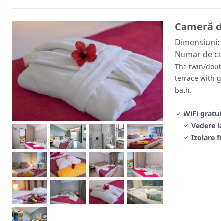
Cameră d
Dimensiuni:
Numar de c
The twin/doub
terrace with 
bath.
WiFi gratui
Vedere l
Izolare f