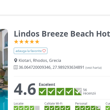
Lindos Breeze Beach Hot
adauga la favorite
Kiotari, Rhodos, Grecia
36.064720009346, 27.989293634891
(vezi harta)
4.6
Excelent
56
recenzii
Locatie
Calitate Wi-Fi
Personal
Cu