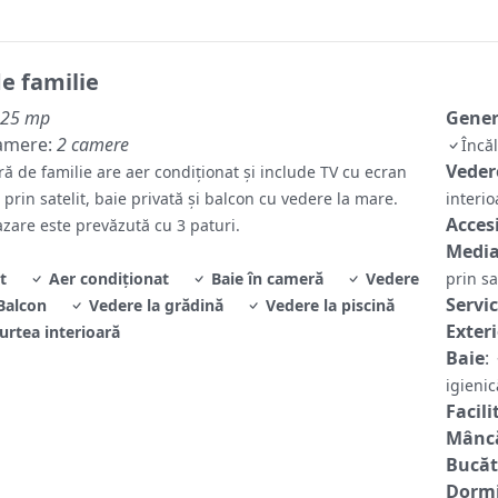
e familie
25 mp
Gene
amere:
2 camere
Încă
Veder
ă de familie are aer condiționat și include TV cu ecran
 prin satelit, baie privată și balcon cu vedere la mare.
interi
Accesi
azare este prevăzută cu 3 paturi.
Media
t
Aer condiționat
Baie în cameră
Vedere
prin sa
Servic
Balcon
Vedere la grădină
Vedere la piscină
Exter
urtea interioară
Baie
:
igieni
Facili
Mâncă
Bucăt
Dormi