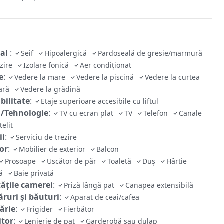
ral
:
Seif
Hipoalergică
Pardoseală de gresie/marmură
lzire
Izolare fonică
Aer condiționat
e
:
Vedere la mare
Vedere la piscină
Vedere la curtea
oară
Vedere la grădină
bilitate
:
Etaje superioare accesibile cu liftul
/Tehnologie
:
TV cu ecran plat
TV
Telefon
Canale
telit
ii
:
Serviciu de trezire
ior
:
Mobilier de exterior
Balcon
Prosoape
Uscător de păr
Toaletă
Duș
Hârtie
că
Baie privată
tăţile camerei
:
Priză lângă pat
Canapea extensibilă
ruri și băuturi
:
Aparat de ceai/cafea
ărie
:
Frigider
Fierbător
tor
:
Lenjerie de pat
Garderobă sau dulap