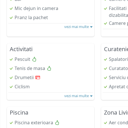
Mic dejun in camera
Facilitat
dizabilita
Pranz la pachet
Camere p
vezi mai multe
Activitati
Curateni
Pescuit
Spalator
Tenis de masa
Curatato
Drumetii
Serviciu 
Ciclism
Apretat
vezi mai multe
Piscina
Zona Liv
Piscina exterioara
Aer cond