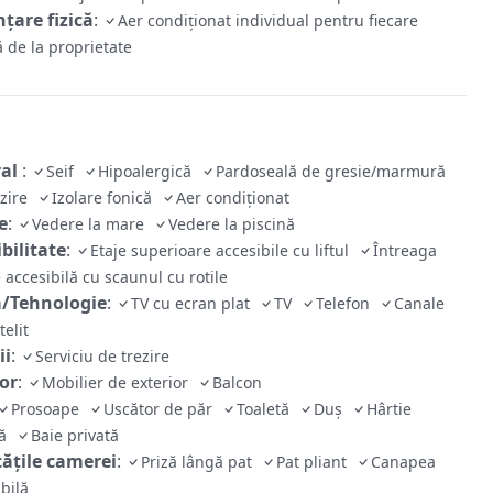
țare fizică
:
Aer condiționat individual pentru fiecare
 de la proprietate
ral
:
Seif
Hipoalergică
Pardoseală de gresie/marmură
lzire
Izolare fonică
Aer condiționat
e
:
Vedere la mare
Vedere la piscină
bilitate
:
Etaje superioare accesibile cu liftul
Întreaga
 accesibilă cu scaunul cu rotile
/Tehnologie
:
TV cu ecran plat
TV
Telefon
Canale
telit
ii
:
Serviciu de trezire
ior
:
Mobilier de exterior
Balcon
Prosoape
Uscător de păr
Toaletă
Duș
Hârtie
că
Baie privată
tăţile camerei
:
Priză lângă pat
Pat pliant
Canapea
ibilă