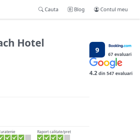
Cauta
Blog
Contul meu
ch Hotel
9
67 evaluari
4.2
din 547 evaluari
Curatenie
Raport calitate/pret