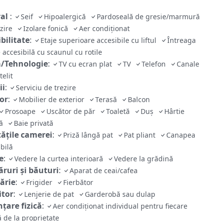
ral
:
Seif
Hipoalergică
Pardoseală de gresie/marmură
lzire
Izolare fonică
Aer condiționat
bilitate
:
Etaje superioare accesibile cu liftul
Întreaga
 accesibilă cu scaunul cu rotile
/Tehnologie
:
TV cu ecran plat
TV
Telefon
Canale
telit
ii
:
Serviciu de trezire
ior
:
Mobilier de exterior
Terasă
Balcon
Prosoape
Uscător de păr
Toaletă
Duș
Hârtie
că
Baie privată
tăţile camerei
:
Priză lângă pat
Pat pliant
Canapea
ibilă
e
:
Vedere la curtea interioară
Vedere la grădină
ruri și băuturi
:
Aparat de ceai/cafea
ărie
:
Frigider
Fierbător
tor
:
Lenjerie de pat
Garderobă sau dulap
țare fizică
:
Aer condiționat individual pentru fiecare
 de la proprietate