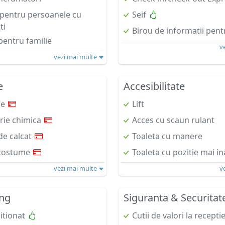
i pentru persoanele cu
Seif
ti
Birou de informatii pent
entru familie
v
vezi mai multe
e
Accesibilitate
ie
Lift
rie chimica
Acces cu scaun rulant
de calcat
Toaleta cu manere
 costume
Toaleta cu pozitie mai in
vezi mai multe
v
ing
Siguranta & Securitat
itionat
Cutii de valori la recepti