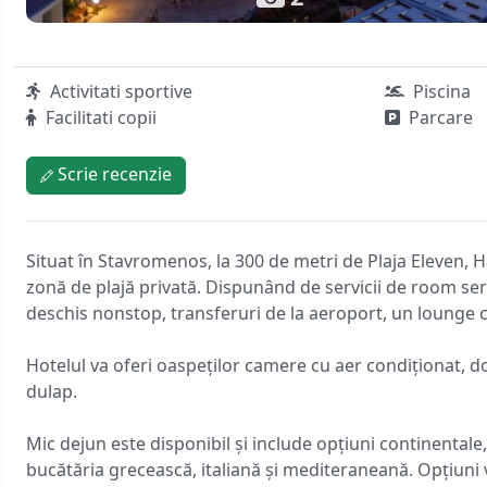
Activitati sportive
Piscina
Facilitati copii
Parcare
Scrie recenzie
Situat în Stavromenos, la 300 de metri de Plaja Eleven, 
zonă de plajă privată. Dispunând de servicii de room se
deschis nonstop, transferuri de la aeroport, un lounge c
Hotelul va oferi oaspeților camere cu aer condiționat, dot
dulap.
Mic dejun este disponibil și include opțiuni continenta
bucătăria grecească, italiană și mediteraneană. Opțiuni ve