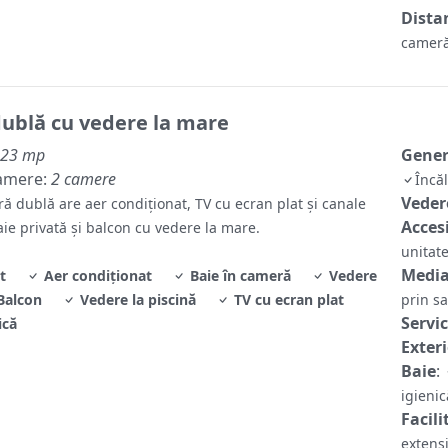
Distan
cameră
ublă cu vedere la mare
23 mp
Gene
amere:
2 camere
Încă
Veder
ă dublă are aer condiționat, TV cu ecran plat și canale
Accesi
baie privată și balcon cu vedere la mare.
unitate
Media
t
Aer condiționat
Baie în cameră
Vedere
Balcon
Vedere la piscină
TV cu ecran plat
prin sa
Servic
ică
Exter
Baie
:
igieni
Facili
extens