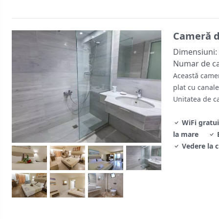
Cameră d
Dimensiuni:
Numar de c
Această camer
plat cu canale
Unitatea de c
WiFi gratui
la mare
Vedere la c