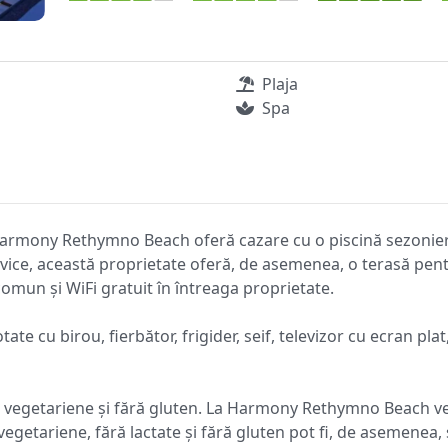
Plaja
Spa
Harmony Rethymno Beach oferă cazare cu o piscină sezonieră î
rvice, această proprietate oferă, de asemenea, o terasă pen
omun și WiFi gratuit în întreaga proprietate.
ate cu birou, fierbător, frigider, seif, televizor cu ecran pl
le, vegetariene și fără gluten. La Harmony Rethymno Beach ve
getariene, fără lactate și fără gluten pot fi, de asemenea, s