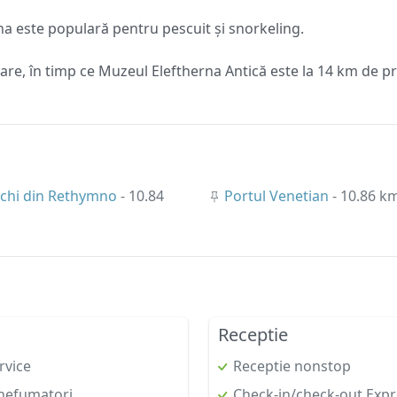
ona este populară pentru pescuit și snorkeling.
e, în timp ce Muzeul Eleftherna Antică este la 14 km de pro
echi din Rethymno
- 10.84
Portul Venetian
- 10.86 k
Receptie
rvice
Receptie nonstop
nefumatori
Check-in/check-out Expr