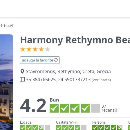
h Hotel
Harmony Rethymno Bea
adauga la favorite
Stavromenos, Rethymno, Creta, Grecia
35.384765625, 24.5901737213
(vezi harta)
4.2
Bun
37
recenzii
Locatie
Calitate Wi-Fi
Personal