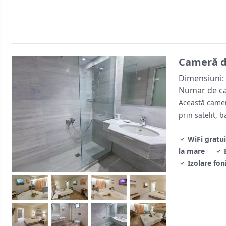
Cameră d
Dimensiuni:
Numar de c
Această camer
prin satelit, 
WiFi gratui
la mare
Izolare fon