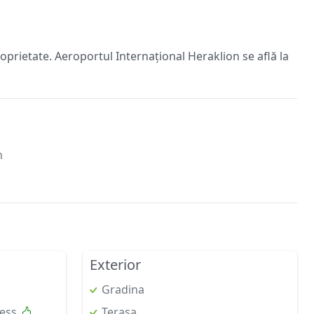
prietate. Aeroportul Internațional Heraklion se află la
m
Exterior
Gradina
ess
Terasa