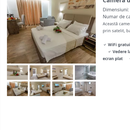
Cameră d
Dimensiuni:
Numar de c
Această camer
prin satelit, 
WiFi gratui
Vedere l
ecran plat