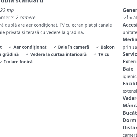
ublă standard
22 mp
Gene
amere:
2 camere
Încă
Accesi
ă dublă are aer condiționat, TV cu ecran plat și canale
baie privată și terasă cu vedere la grădină.
unitate
Media
t
Aer condiționat
Baie în cameră
Balcon
prin sa
Servic
a grădină
Vedere la curtea interioară
TV cu
Exter
Izolare fonică
Baie
:
igieni
Facili
extens
Veder
Mâncă
Bucăt
Dormi
Distan
cameră