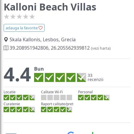
Kalloni Beach Villas
adauga la favorite
Skala Kallonis, Lesbos, Grecia
39.208951942806, 26.205562939812
(vezi harta)
4.4
Bun
33
recenzii
Locatie
Calitate Wi-Fi
Personal
Curatenie
Raport calitate/pret