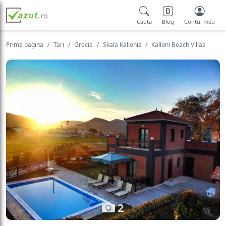
Cauta
Blog
Contul meu
Prima pagina
Tari
Grecia
Skala Kallonis
Kalloni Beach Villas
2