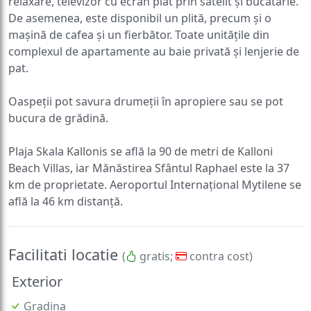
relaxare, televizor cu ecran plat prin satelit și bucătărie.
De asemenea, este disponibil un plită, precum și o
mașină de cafea și un fierbător. Toate unitățile din
complexul de apartamente au baie privată și lenjerie de
pat.
Oaspeții pot savura drumeții în apropiere sau se pot
bucura de grădină.
Plaja Skala Kallonis se află la 90 de metri de Kalloni
Beach Villas, iar Mănăstirea Sfântul Raphael este la 37
km de proprietate. Aeroportul Internațional Mytilene se
află la 46 km distanță.
Facilitati locatie
(
gratis;
contra cost)
Exterior
Gradina