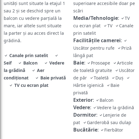
unități sunt situate la etajul 1
superioare accesibile doar pe
sau 2 și se deschid spre un
scări
Media/Tehnologie
:
balcon cu vedere parțială la
TV
mare, iar altele sunt situate
cu ecran plat
TV
Canale
la parter și au acces direct la
prin satelit
Facilităţile camerei
:
grădină.
Uscător pentru rufe
Priză
Canale prin satelit
lângă pat
Baie
:
Seif
Balcon
Vedere
Prosoape
Articole
la grădină
Aer
de toaletă gratuite
Uscător
condiționat
Baie privată
de păr
Toaletă
Duș
TV cu ecran plat
Hârtie igienică
Baie
privată
Exterior
:
Balcon
Vedere
:
Vedere la grădină
Dormitor
:
Lenjerie de
pat
Garderobă sau dulap
Bucătărie
:
Fierbător