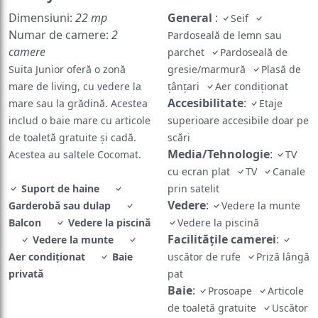
Dimensiuni:
22 mp
General
:
Seif
Numar de camere:
2
Pardoseală de lemn sau
camere
parchet
Pardoseală de
Suita Junior oferă o zonă
gresie/marmură
Plasă de
mare de living, cu vedere la
ţânţari
Aer condiţionat
Accesibilitate
:
mare sau la grădină. Acestea
Etaje
includ o baie mare cu articole
superioare accesibile doar pe
de toaletă gratuite și cadă.
scări
Media/Tehnologie
:
Acestea au saltele Cocomat.
TV
cu ecran plat
TV
Canale
Suport de haine
prin satelit
Vedere
:
Garderobă sau dulap
Vedere la munte
Balcon
Vedere la piscină
Vedere la piscină
Facilităţile camerei
:
Vedere la munte
Aer condiţionat
Baie
uscător de rufe
Priză lângă
privată
pat
Baie
:
Prosoape
Articole
de toaletă gratuite
Uscător