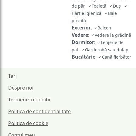
de păr
Toaletă
Duş
Hârtie igienică
Baie
privată
Exterior
:
Balcon
Vedere
:
Vedere la grădină
Dormitor
:
Lenjerie de
pat
Garderobă sau dulap
Bucătărie
:
Cană fierbător
Tari
Despre noi
Termeni si conditii
Politica de confidentialitate
Politica de cookie
Contul meu