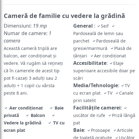
Cameră de familie cu vedere la grădină
Dimensiuni:
19 mp
General
:
Seif
Numar de camere:
1
Pardoseală de lemn sau
camera
parchet
Pardoseală de
Această cameră triplă are
gresie/marmură
Plasă de
balcon, aer condiționat și
ţânţari
Aer condiţionat
Accesibilitate
:
vedere. Vă rugăm să rețineți
Etaje
că în camerele de acest tip
superioare accesibile doar pe
pot fi cazați 3 adulți sau 2
scări
Media/Tehnologie
:
adulți + 1 copil cu vârsta
TV
peste 8 ani.
cu ecran plat
TV
Canale
prin satelit
Facilităţile camerei
:
Aer condiţionat
Baie
privată
Balcon
uscător de rufe
Priză lângă
Vedere la grădină
TV cu
pat
Baie
:
ecran plat
Prosoape
Articole
de toaletă gratuite
Uscător