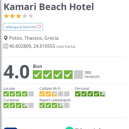
Kamari Beach Hotel
adauga la favorite
Potos, Thassos, Grecia
40.602809, 24.610555
(vezi harta)
4.0
Bun
380
recenzii
Locatie
Calitate Wi-Fi
Personal
Curatenie
Raport calitate/pret