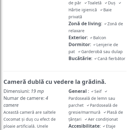
de păr
Toaletă
Duş
Hârtie igienică
Baie
privată
Zonă de living
:
Zonă de
relaxare
Exterior
:
Balcon
Dormitor
:
Lenjerie de
pat
Garderobă sau dulap
Bucătărie
:
Cană fierbător
Cameră dublă cu vedere la grădină.
Dimensiuni:
19 mp
General
:
Seif
Numar de camere:
4
Pardoseală de lemn sau
camere
parchet
Pardoseală de
Această cameră are saltele
gresie/marmură
Plasă de
Cocomat și duș cu efect de
țânțari
Aer condiționat
Accesibilitate
:
ploaie artificială. Unele
Etaje