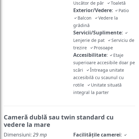
Uscător de păr
Toaletă
Exterior/Vedere
:
Patio
Balcon
Vedere la
grădină
Servicii/Suplimente
:
Lenjerie de pat
Serviciu de
trezire
Prosoape
Accesibilitate
:
Etaje
superioare accesibile doar pe
scări
Întreaga unitate
accesibilă cu scaunul cu
rotile
Unitate situată
integral la parter
Cameră dublă sau twin standard cu
vedere la mare
Dimensiuni:
29 mp
Facilităţile camerei
: