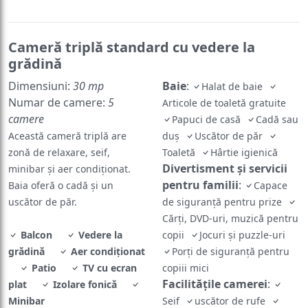
Cameră triplă standard cu vedere la
grădină
Dimensiuni:
30 mp
Baie
:
Halat de baie
Numar de camere:
5
Articole de toaletă gratuite
camere
Papuci de casă
Cadă sau
Această cameră triplă are
duş
Uscător de păr
zonă de relaxare, seif,
Toaletă
Hârtie igienică
Divertisment și servicii
minibar și aer condiționat.
pentru familii
:
Baia oferă o cadă și un
Capace
uscător de păr.
de siguranță pentru prize
Cărți, DVD-uri, muzică pentru
Balcon
Vedere la
copii
Jocuri și puzzle-uri
grădină
Aer condiţionat
Porți de siguranță pentru
Patio
TV cu ecran
copiii mici
Facilităţile camerei
:
plat
Izolare fonică
Minibar
Seif
uscător de rufe