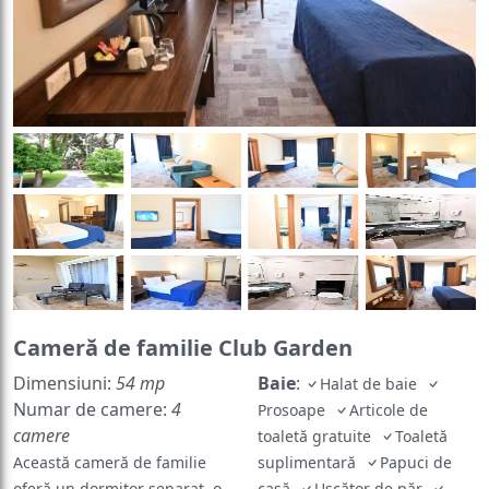
Cameră de familie Club Garden
Dimensiuni:
54 mp
Baie
:
Halat de baie
Numar de camere:
4
Prosoape
Articole de
camere
toaletă gratuite
Toaletă
Această cameră de familie
suplimentară
Papuci de
oferă un dormitor separat, o
casă
Uscător de păr