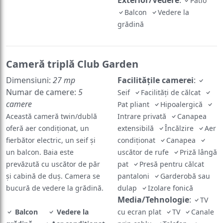
Exterior/Vedere
:
Patio
Balcon
Vedere la
grădină
Cameră triplă Club Garden
Dimensiuni:
27 mp
Facilităţile camerei
:
Numar de camere:
5
Seif
Facilităţi de călcat
camere
Pat pliant
Hipoalergică
Această cameră twin/dublă
Intrare privată
Canapea
oferă aer condiționat, un
extensibilă
Încălzire
Aer
fierbător electric, un seif și
condiţionat
Canapea
un balcon. Baia este
uscător de rufe
Priză lângă
prevăzută cu uscător de păr
pat
Presă pentru călcat
și cabină de duș. Camera se
pantaloni
Garderobă sau
bucură de vedere la grădină.
dulap
Izolare fonică
Media/Tehnologie
:
TV
Balcon
Vedere la
cu ecran plat
TV
Canale