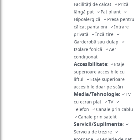
Facilităţi de călcat
Priză
lângă pat
Pat pliant
Hipoalergică
Presă pentru
călcat pantaloni
Intrare
privată
Încălzire
Garderobă sau dulap
Izolare fonică
Aer
condiţionat
Accesibilitate
:
Etaje
superioare accesibile cu
liftul
Etaje superioare
accesibile doar pe scări
Media/Tehnologie
:
TV
cu ecran plat
TV
Telefon
Canale prin cablu
Canale prin satelit
Servicii/Suplimente
:
Serviciu de trezire
Prosoape
Lenjerie de pat