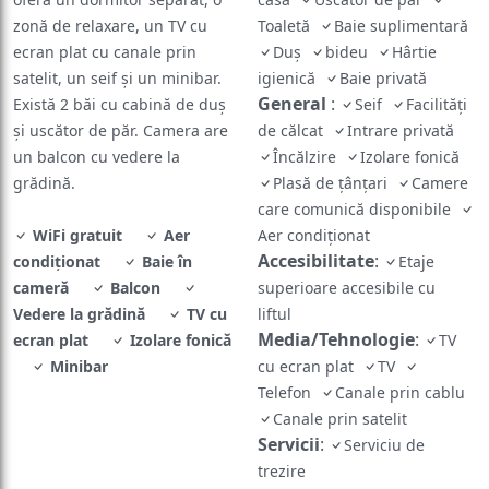
zonă de relaxare, un TV cu
Toaletă
Baie suplimentară
ecran plat cu canale prin
Duș
bideu
Hârtie
satelit, un seif și un minibar.
igienică
Baie privată
General
:
Există 2 băi cu cabină de duș
Seif
Facilități
și uscător de păr. Camera are
de călcat
Intrare privată
un balcon cu vedere la
Încălzire
Izolare fonică
grădină.
Plasă de țânțari
Camere
care comunică disponibile
WiFi gratuit
Aer
Aer condiționat
Accesibilitate
:
condiționat
Baie în
Etaje
cameră
Balcon
superioare accesibile cu
Vedere la grădină
TV cu
liftul
Media/Tehnologie
:
ecran plat
Izolare fonică
TV
Minibar
cu ecran plat
TV
Telefon
Canale prin cablu
Canale prin satelit
Servicii
:
Serviciu de
trezire