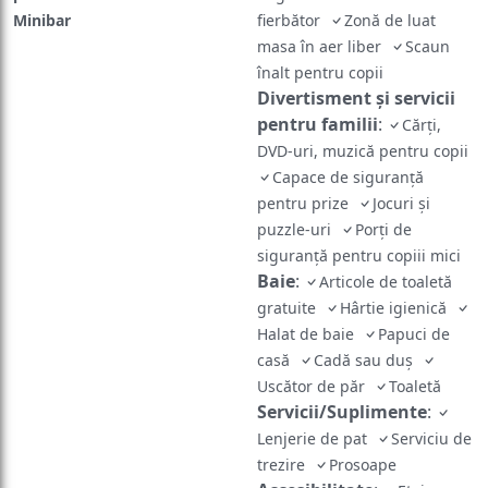
Minibar
fierbător
Zonă de luat
masa în aer liber
Scaun
înalt pentru copii
Divertisment și servicii
pentru familii
:
Cărți,
DVD-uri, muzică pentru copii
Capace de siguranță
pentru prize
Jocuri și
puzzle-uri
Porți de
siguranță pentru copiii mici
Baie
:
Articole de toaletă
gratuite
Hârtie igienică
Halat de baie
Papuci de
casă
Cadă sau duş
Uscător de păr
Toaletă
Servicii/Suplimente
:
Lenjerie de pat
Serviciu de
trezire
Prosoape