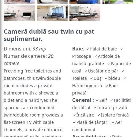
Cameră dublă sau twin cu pat
suplimentar.
Dimensiuni:
33 mp
Baie
:
Halat de baie
Numar de camere:
20
Prosoape
Articole de
camere
toaletă gratuite
Papuci de
Providing free toiletries and
casă
Uscător de păr
bathrobes, this twin/double
Toaletă
Duș
bideu
room includes a private
Hârtie igienică
Baie
bathroom with a shower, a
privată
General
:
bidet and a hairdryer. The
Seif
Facilități
spacious air-conditioned
de călcat
Intrare privată
twin/double room provides a
Încălzire
Izolare fonică
flat-screen TV with cable
Plasă de țânțari
Aer
channels, a private entrance,
condiționat
Accesibilitate
:
soundproof walls, a minibar
Etaje