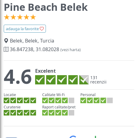
Pine Beach Belek
adauga la favorite
Belek, Belek, Turcia
36.847238, 31.082028
(vezi harta)
4.6
Excelent
131
recenzii
Locatie
Calitate Wi-Fi
Personal
Curatenie
Raport calitate/pret