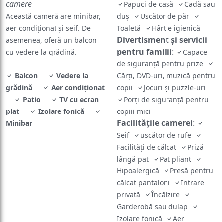
camere
Papuci de casă
Cadă sau
Această cameră are minibar,
duş
Uscător de păr
aer condiționat și seif. De
Toaletă
Hârtie igienică
Divertisment și servicii
asemenea, oferă un balcon
pentru familii
:
cu vedere la grădină.
Capace
de siguranță pentru prize
Balcon
Vedere la
Cărți, DVD-uri, muzică pentru
grădină
Aer condiţionat
copii
Jocuri și puzzle-uri
Patio
TV cu ecran
Porți de siguranță pentru
plat
Izolare fonică
copiii mici
Facilităţile camerei
:
Minibar
Seif
uscător de rufe
Facilităţi de călcat
Priză
lângă pat
Pat pliant
Hipoalergică
Presă pentru
călcat pantaloni
Intrare
privată
Încălzire
Garderobă sau dulap
Izolare fonică
Aer