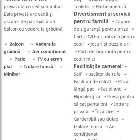
prevăzută cu seif și minibar.
Toaletă
Hârtie igienică
Divertisment și servicii
Baia privată are cadă și
pentru familii
:
uscător de păr. Există un
Capace
balcon cu vedere la grădină.
de siguranță pentru prize
Cărți, DVD-uri, muzică pentru
Balcon
Vedere la
copii
Jocuri și puzzle-uri
grădină
Aer condiţionat
Porți de siguranță pentru
Patio
TV cu ecran
copiii mici
Facilităţile camerei
:
plat
Izolare fonică
Minibar
Seif
uscător de rufe
Facilităţi de călcat
Priză
lângă pat
Pat pliant
Hipoalergică
Presă pentru
călcat pantaloni
Intrare
privată
Încălzire
Garderobă sau dulap
Izolare fonică
Aer
condiţionat