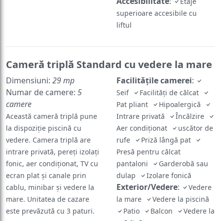
Accesibilitate
:
Etaje
superioare accesibile cu
liftul
Cameră triplă Standard cu vedere la mare
Dimensiuni:
29 mp
Facilităţile camerei
:
Numar de camere:
5
Seif
Facilităţi de călcat
camere
Pat pliant
Hipoalergică
Această cameră triplă pune
Intrare privată
Încălzire
la dispoziție piscină cu
Aer condiţionat
uscător de
vedere. Camera triplă are
rufe
Priză lângă pat
intrare privată, pereți izolați
Presă pentru călcat
fonic, aer condiționat, TV cu
pantaloni
Garderobă sau
ecran plat și canale prin
dulap
Izolare fonică
Exterior/Vedere
:
cablu, minibar și vedere la
Vedere
mare. Unitatea de cazare
la mare
Vedere la piscină
este prevăzută cu 3 paturi.
Patio
Balcon
Vedere la