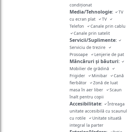
condiţionat
Media/Tehnologie
:
TV
cu ecran plat
TV
Telefon
Canale prin cablu
Canale prin satelit
Servicii/Suplimente
:
Serviciu de trezire
Prosoape
Lenjerie de pat
Mâncăruri și băuturi
:
Mobilier de grădină
Frigider
Minibar
Cană
fierbător
Zonă de luat
masa în aer liber
Scaun
înalt pentru copii
Accesibilitate
:
Întreaga
unitate accesibilă cu scaunul
cu rotile
Unitate situată
integral la parter