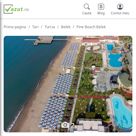
Cauta
Blog
Contul meu
Prima pagina
Tari
Turcia
Belek
Pine Beach Belek
2