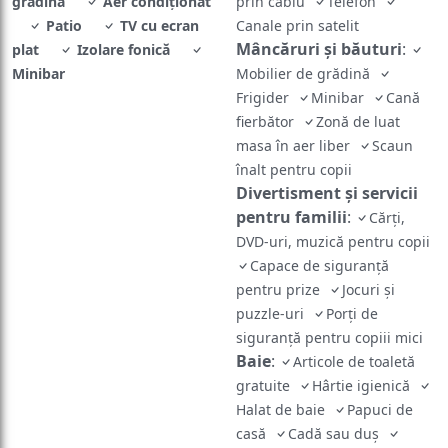
grădină
Aer condiţionat
prin cablu
Telefon
Patio
TV cu ecran
Canale prin satelit
Mâncăruri și băuturi
:
plat
Izolare fonică
Minibar
Mobilier de grădină
Frigider
Minibar
Cană
fierbător
Zonă de luat
masa în aer liber
Scaun
înalt pentru copii
Divertisment și servicii
pentru familii
:
Cărți,
DVD-uri, muzică pentru copii
Capace de siguranță
pentru prize
Jocuri și
puzzle-uri
Porți de
siguranță pentru copiii mici
Baie
:
Articole de toaletă
gratuite
Hârtie igienică
Halat de baie
Papuci de
casă
Cadă sau duş