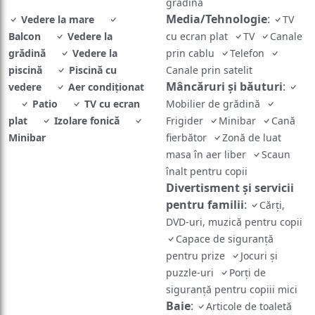
grădină
Media/Tehnologie
:
Vedere la mare
TV
Balcon
Vedere la
cu ecran plat
TV
Canale
grădină
Vedere la
prin cablu
Telefon
piscină
Piscină cu
Canale prin satelit
Mâncăruri și băuturi
:
vedere
Aer condiţionat
Patio
TV cu ecran
Mobilier de grădină
plat
Izolare fonică
Frigider
Minibar
Cană
Minibar
fierbător
Zonă de luat
masa în aer liber
Scaun
înalt pentru copii
Divertisment și servicii
pentru familii
:
Cărți,
DVD-uri, muzică pentru copii
Capace de siguranță
pentru prize
Jocuri și
puzzle-uri
Porți de
siguranță pentru copiii mici
Baie
:
Articole de toaletă