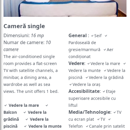
Cameră single
Dimensiuni:
16 mp
General
:
Seif
Numar de camere:
10
Pardoseală de
camere
gresie/marmură
Aer
The air-conditioned single
condiţionat
Vedere
:
room provides a flat-screen
Vedere la mare
TV with satellite channels, a
Vedere la munte
Vedere la
minibar, a dining area, a
piscină
Vedere la grădină
wardrobe as well as sea
Vedere la oraș
Accesibilitate
:
views. The unit offers 1 bed.
Etaje
superioare accesibile cu
Vedere la mare
liftul
Media/Tehnologie
:
Balcon
Vedere la
TV
grădină
Vedere la
cu ecran plat
TV
piscină
Vedere la munte
Telefon
Canale prin satelit