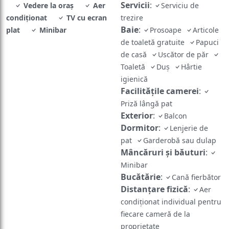
Servicii
:
Vedere la oraș
Aer
Serviciu de
condiţionat
TV cu ecran
trezire
Baie
:
plat
Minibar
Prosoape
Articole
de toaletă gratuite
Papuci
de casă
Uscător de păr
Toaletă
Duş
Hârtie
igienică
Facilităţile camerei
:
Priză lângă pat
Exterior
:
Balcon
Dormitor
:
Lenjerie de
pat
Garderobă sau dulap
Mâncăruri și băuturi
:
Minibar
Bucătărie
:
Cană fierbător
Distanțare fizică
:
Aer
condiționat individual pentru
fiecare cameră de la
proprietate