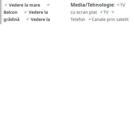
Media/Tehnologie
:
Vedere la mare
TV
Balcon
Vedere la
cu ecran plat
TV
grădină
Vedere la
Telefon
Canale prin satelit
Servicii
:
piscină
Vedere la munte
Serviciu de
Vedere la oraș
Aer
trezire
Baie
:
condiţionat
TV cu ecran
Prosoape
Papuci
plat
Minibar
de casă
Uscător de păr
Toaletă
Duş
Hârtie
igienică
Facilităţile camerei
:
Priză lângă pat
Exterior
:
Balcon
Dormitor
:
Lenjerie de
pat
Garderobă sau dulap
Mâncăruri și băuturi
:
Minibar
Bucătărie
:
Cană fierbător
Distanțare fizică
:
Aer