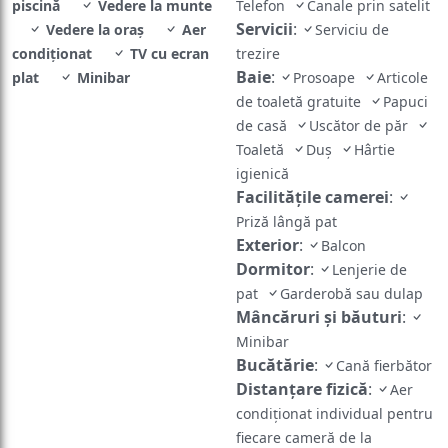
piscină
Vedere la munte
Telefon
Canale prin satelit
Servicii
:
Vedere la oraș
Aer
Serviciu de
condiţionat
TV cu ecran
trezire
Baie
:
plat
Minibar
Prosoape
Articole
de toaletă gratuite
Papuci
de casă
Uscător de păr
Toaletă
Duş
Hârtie
igienică
Facilităţile camerei
:
Priză lângă pat
Exterior
:
Balcon
Dormitor
:
Lenjerie de
pat
Garderobă sau dulap
Mâncăruri și băuturi
:
Minibar
Bucătărie
:
Cană fierbător
Distanțare fizică
:
Aer
condiționat individual pentru
fiecare cameră de la