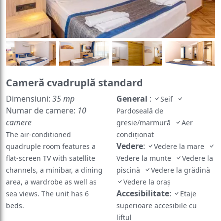
Cameră cvadruplă standard
Dimensiuni:
35 mp
General
:
Seif
Numar de camere:
10
Pardoseală de
camere
gresie/marmură
Aer
The air-conditioned
condiţionat
Vedere
:
quadruple room features a
Vedere la mare
flat-screen TV with satellite
Vedere la munte
Vedere la
channels, a minibar, a dining
piscină
Vedere la grădină
area, a wardrobe as well as
Vedere la oraș
Accesibilitate
:
sea views. The unit has 6
Etaje
beds.
superioare accesibile cu
liftul