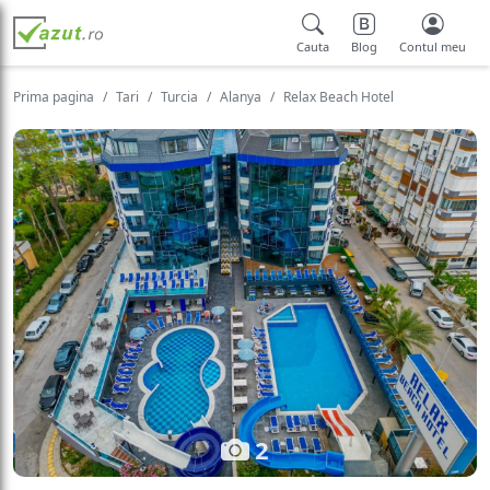
Cauta
Blog
Contul meu
Prima pagina
Tari
Turcia
Alanya
Relax Beach Hotel
2