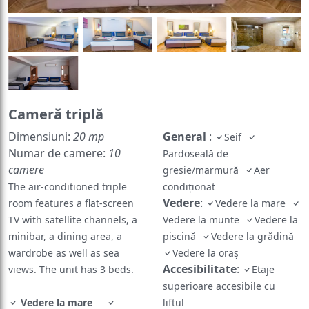
Cameră triplă
Dimensiuni:
20 mp
General
:
Seif
Numar de camere:
10
Pardoseală de
camere
gresie/marmură
Aer
The air-conditioned triple
condiţionat
Vedere
:
room features a flat-screen
Vedere la mare
TV with satellite channels, a
Vedere la munte
Vedere la
minibar, a dining area, a
piscină
Vedere la grădină
wardrobe as well as sea
Vedere la oraș
Accesibilitate
:
views. The unit has 3 beds.
Etaje
superioare accesibile cu
Vedere la mare
liftul