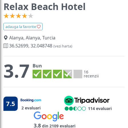
Relax Beach Hotel
adauga la favorite
Alanya, Alanya, Turcia
36.52699, 32.048748
(vezi harta)
3.7
Bun
16
recenzii
7.5
2 evaluari
114 evaluari
3.8
din 2109 evaluari