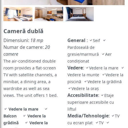
Cameră dublă
Dimensiuni:
18 mp
General
:
Seif
Numar de camere:
20
Pardoseală de
camere
gresie/marmură
Aer
The air-conditioned double
condiţionat
Vedere
:
room provides a flat-screen
Vedere la mare
TV with satellite channels, a
Vedere la munte
Vedere la
minibar, a dining area, a
piscină
Vedere la grădină
wardrobe as well as sea
Vedere la oraș
Accesibilitate
:
views. The unit offers 1 bed.
Etaje
superioare accesibile cu
Vedere la mare
liftul
Media/Tehnologie
:
Balcon
Vedere la
TV
grădină
Vedere la
cu ecran plat
TV