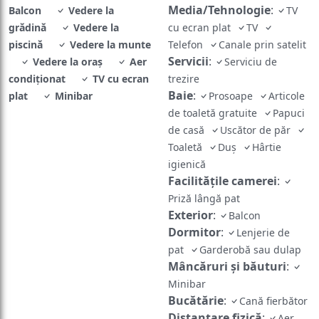
Media/Tehnologie
:
Balcon
Vedere la
TV
grădină
Vedere la
cu ecran plat
TV
piscină
Vedere la munte
Telefon
Canale prin satelit
Servicii
:
Vedere la oraș
Aer
Serviciu de
condiţionat
TV cu ecran
trezire
Baie
:
plat
Minibar
Prosoape
Articole
de toaletă gratuite
Papuci
de casă
Uscător de păr
Toaletă
Duş
Hârtie
igienică
Facilităţile camerei
:
Priză lângă pat
Exterior
:
Balcon
Dormitor
:
Lenjerie de
pat
Garderobă sau dulap
Mâncăruri și băuturi
:
Minibar
Bucătărie
:
Cană fierbător
Distanțare fizică
:
Aer