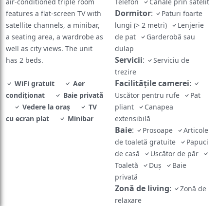
air-conditioned triple room
Telefon
Canale prin satelit
Dormitor
:
features a flat-screen TV with
Paturi foarte
satellite channels, a minibar,
lungi (> 2 metri)
Lenjerie
a seating area, a wardrobe as
de pat
Garderobă sau
well as city views. The unit
dulap
Servicii
:
has 2 beds.
Serviciu de
trezire
Facilităţile camerei
:
WiFi gratuit
Aer
condiționat
Baie privată
Uscător pentru rufe
Pat
Vedere la oraș
TV
pliant
Canapea
cu ecran plat
Minibar
extensibilă
Baie
:
Prosoape
Articole
de toaletă gratuite
Papuci
de casă
Uscător de păr
Toaletă
Duș
Baie
privată
Zonă de living
:
Zonă de
relaxare
Mâncăruri și băuturi
: