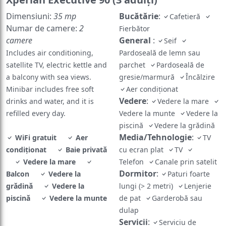
Dimensiuni:
35 mp
Bucătărie
:
Cafetieră
Numar de camere:
2
Fierbător
camere
General
:
Seif
Includes air conditioning,
Pardoseală de lemn sau
satellite TV, electric kettle and
parchet
Pardoseală de
a balcony with sea views.
gresie/marmură
Încălzire
Minibar includes free soft
Aer condiționat
Vedere
:
drinks and water, and it is
Vedere la mare
refilled every day.
Vedere la munte
Vedere la
piscină
Vedere la grădină
Media/Tehnologie
:
WiFi gratuit
Aer
TV
condiționat
Baie privată
cu ecran plat
TV
Vedere la mare
Telefon
Canale prin satelit
Dormitor
:
Balcon
Vedere la
Paturi foarte
grădină
Vedere la
lungi (> 2 metri)
Lenjerie
piscină
Vedere la munte
de pat
Garderobă sau
dulap
Servicii
:
Serviciu de