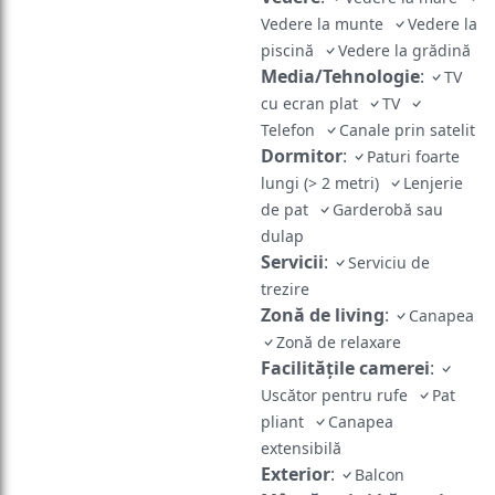
Vedere la munte
Vedere la
piscină
Vedere la grădină
Media/Tehnologie
:
TV
cu ecran plat
TV
Telefon
Canale prin satelit
Dormitor
:
Paturi foarte
lungi (> 2 metri)
Lenjerie
de pat
Garderobă sau
dulap
Servicii
:
Serviciu de
trezire
Zonă de living
:
Canapea
Zonă de relaxare
Facilităţile camerei
:
Uscător pentru rufe
Pat
pliant
Canapea
extensibilă
Exterior
:
Balcon