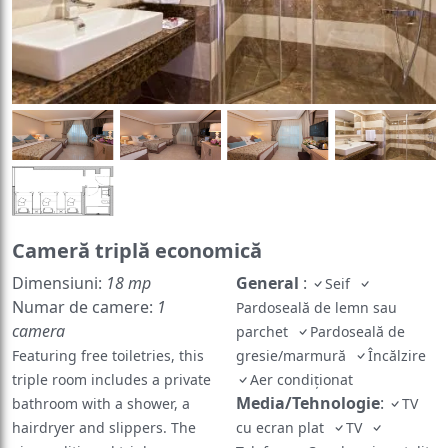
Cameră triplă economică
Dimensiuni:
18 mp
General
:
Seif
Numar de camere:
1
Pardoseală de lemn sau
camera
parchet
Pardoseală de
Featuring free toiletries, this
gresie/marmură
Încălzire
triple room includes a private
Aer condiționat
Media/Tehnologie
:
bathroom with a shower, a
TV
hairdryer and slippers. The
cu ecran plat
TV