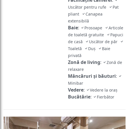
Uscător pentru rufe
Pat
pliant
Canapea
extensibilă
Baie
:
Prosoape
Articole
de toaletă gratuite
Papuci
de casă
Uscător de păr
Toaletă
Duș
Baie
privată
Zonă de living
:
Zonă de
relaxare
Mâncăruri și băuturi
:
Minibar
Vedere
:
Vedere la oraș
Bucătărie
:
Fierbător