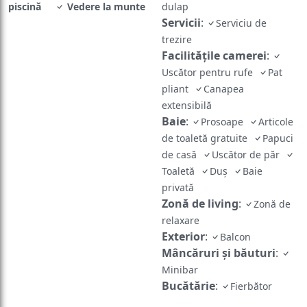
piscină
Vedere la munte
dulap
Servicii
:
Serviciu de
trezire
Facilităţile camerei
:
Uscător pentru rufe
Pat
pliant
Canapea
extensibilă
Baie
:
Prosoape
Articole
de toaletă gratuite
Papuci
de casă
Uscător de păr
Toaletă
Duș
Baie
privată
Zonă de living
:
Zonă de
relaxare
Exterior
:
Balcon
Mâncăruri și băuturi
:
Minibar
Bucătărie
:
Fierbător