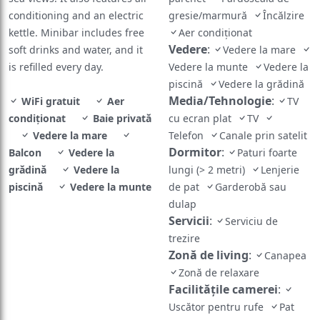
conditioning and an electric
gresie/marmură
Încălzire
kettle. Minibar includes free
Aer condiționat
Vedere
:
soft drinks and water, and it
Vedere la mare
is refilled every day.
Vedere la munte
Vedere la
piscină
Vedere la grădină
Media/Tehnologie
:
WiFi gratuit
Aer
TV
condiționat
Baie privată
cu ecran plat
TV
Vedere la mare
Telefon
Canale prin satelit
Dormitor
:
Balcon
Vedere la
Paturi foarte
grădină
Vedere la
lungi (> 2 metri)
Lenjerie
piscină
Vedere la munte
de pat
Garderobă sau
dulap
Servicii
:
Serviciu de
trezire
Zonă de living
:
Canapea
Zonă de relaxare
Facilităţile camerei
:
Uscător pentru rufe
Pat