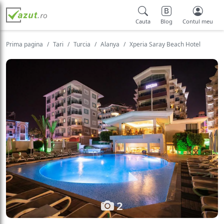
Cauta
Blog
Contul meu
Prima pagina
Tari
Turcia
Alanya
Xperia Saray Beach Hotel
2