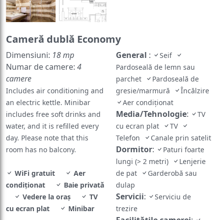
Cameră dublă Economy
Dimensiuni:
18 mp
General
:
Seif
Numar de camere:
4
Pardoseală de lemn sau
camere
parchet
Pardoseală de
Includes air conditioning and
gresie/marmură
Încălzire
an electric kettle. Minibar
Aer condiționat
Media/Tehnologie
:
includes free soft drinks and
TV
water, and it is refilled every
cu ecran plat
TV
day. Please note that this
Telefon
Canale prin satelit
Dormitor
:
room has no balcony.
Paturi foarte
lungi (> 2 metri)
Lenjerie
WiFi gratuit
Aer
de pat
Garderobă sau
condiționat
Baie privată
dulap
Servicii
:
Vedere la oraș
TV
Serviciu de
cu ecran plat
Minibar
trezire
Facilităţile camerei
: