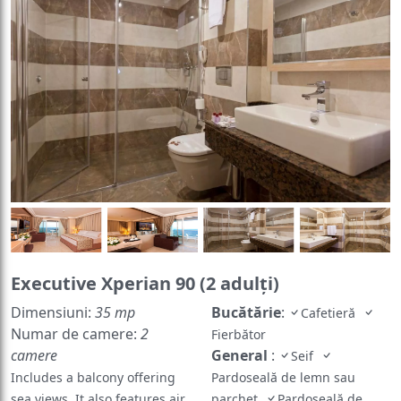
Executive Xperian 90 (2 adulţi)
Dimensiuni:
35 mp
Bucătărie
:
Cafetieră
Numar de camere:
2
Fierbător
camere
General
:
Seif
Includes a balcony offering
Pardoseală de lemn sau
sea views. It also features air
parchet
Pardoseală de