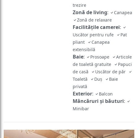
trezire
Zonă de living
:
Canapea
Zonă de relaxare
Facilităţile camerei
:
Uscător pentru rufe
Pat
pliant
Canapea
extensibilă
Baie
:
Prosoape
Articole
de toaletă gratuite
Papuci
de casă
Uscător de păr
Toaletă
Duș
Baie
privată
Exterior
:
Balcon
Mâncăruri și băuturi
:
Minibar