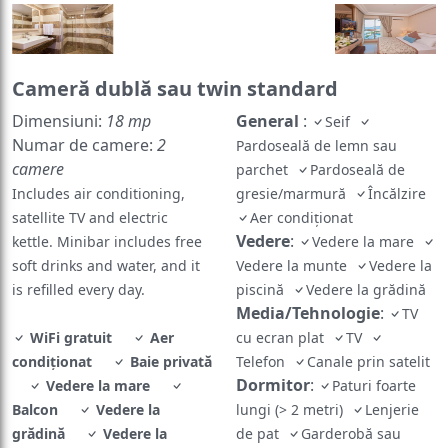
Cameră dublă sau twin standard
Dimensiuni:
18 mp
General
:
Seif
Numar de camere:
2
Pardoseală de lemn sau
camere
parchet
Pardoseală de
Includes air conditioning,
gresie/marmură
Încălzire
satellite TV and electric
Aer condiționat
Vedere
:
kettle. Minibar includes free
Vedere la mare
soft drinks and water, and it
Vedere la munte
Vedere la
is refilled every day.
piscină
Vedere la grădină
Media/Tehnologie
:
TV
WiFi gratuit
Aer
cu ecran plat
TV
condiționat
Baie privată
Telefon
Canale prin satelit
Dormitor
:
Vedere la mare
Paturi foarte
Balcon
Vedere la
lungi (> 2 metri)
Lenjerie
grădină
Vedere la
de pat
Garderobă sau