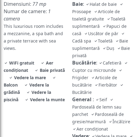
Dimensiuni:
77 mp
Baie
:
Halat de baie
Numar de camere:
1
Prosoape
Articole de
camera
toaletă gratuite
Toaletă
This luxurious room includes
suplimentară
Papuci de
a mezzanine, a spa bath and
casă
Uscător de păr
a private terrace with sea
Cadă spa
Toaletă
Baie
views.
suplimentară
Duș
Baie
privată
Bucătărie
:
WiFi gratuit
Aer
Cafetieră
condiționat
Baie privată
Cuptor cu microunde
Vedere la mare
Frigider
Articole de
Balcon
Vedere la
bucătărie
Fierbător
grădină
Vedere la
Bucătărie
General
:
piscină
Vedere la munte
Seif
Pardoseală de lemn sau
parchet
Pardoseală de
gresie/marmură
Încălzire
Aer condiționat
Vedere
:
Vedere la mare