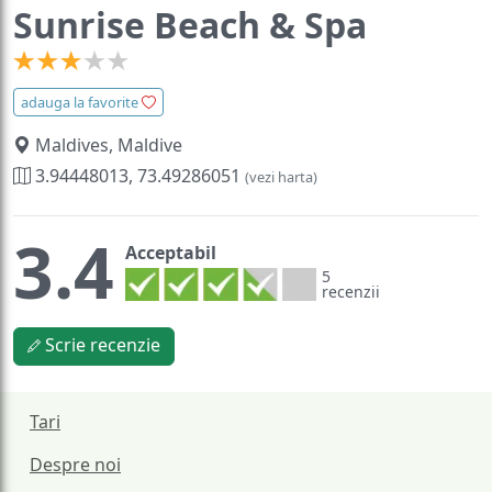
Sunrise Beach & Spa
adauga la favorite
Maldives, Maldive
3.94448013, 73.49286051
(vezi harta)
3.4
Acceptabil
5
recenzii
Scrie recenzie
Tari
Despre noi