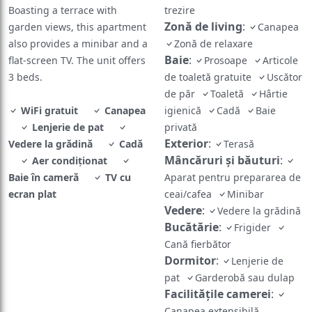
Boasting a terrace with
trezire
Zonă de living
:
garden views, this apartment
Canapea
also provides a minibar and a
Zonă de relaxare
Baie
:
flat-screen TV. The unit offers
Prosoape
Articole
3 beds.
de toaletă gratuite
Uscător
de păr
Toaletă
Hârtie
WiFi gratuit
Canapea
igienică
Cadă
Baie
Lenjerie de pat
privată
Exterior
:
Vedere la grădină
Cadă
Terasă
Mâncăruri și băuturi
:
Aer condiţionat
Baie în cameră
TV cu
Aparat pentru prepararea de
ecran plat
ceai/cafea
Minibar
Vedere
:
Vedere la grădină
Bucătărie
:
Frigider
Cană fierbător
Dormitor
:
Lenjerie de
pat
Garderobă sau dulap
Facilităţile camerei
:
Canapea extensibilă