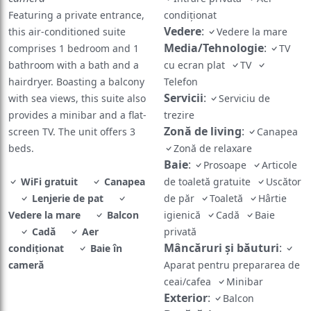
Featuring a private entrance,
condiţionat
Vedere
:
this air-conditioned suite
Vedere la mare
Media/Tehnologie
:
comprises 1 bedroom and 1
TV
bathroom with a bath and a
cu ecran plat
TV
hairdryer. Boasting a balcony
Telefon
Servicii
:
with sea views, this suite also
Serviciu de
provides a minibar and a flat-
trezire
Zonă de living
:
screen TV. The unit offers 3
Canapea
beds.
Zonă de relaxare
Baie
:
Prosoape
Articole
WiFi gratuit
Canapea
de toaletă gratuite
Uscător
Lenjerie de pat
de păr
Toaletă
Hârtie
Vedere la mare
Balcon
igienică
Cadă
Baie
Cadă
Aer
privată
Mâncăruri și băuturi
:
condiţionat
Baie în
cameră
Aparat pentru prepararea de
ceai/cafea
Minibar
Exterior
:
Balcon