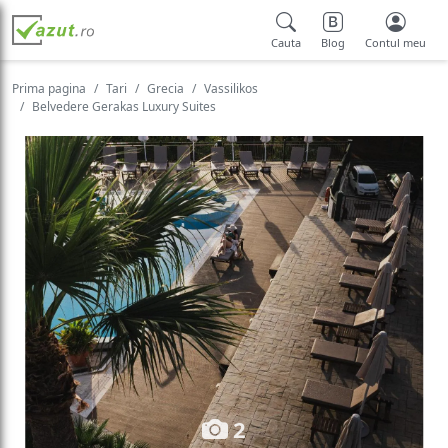
Cauta
Blog
Contul meu
Prima pagina
Tari
Grecia
Vassilikos
Belvedere Gerakas Luxury Suites
2