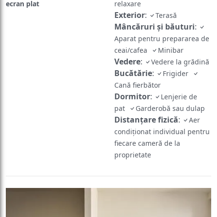
ecran plat
relaxare
Exterior
:
Terasă
Mâncăruri și băuturi
:
Aparat pentru prepararea de
ceai/cafea
Minibar
Vedere
:
Vedere la grădină
Bucătărie
:
Frigider
Cană fierbător
Dormitor
:
Lenjerie de
pat
Garderobă sau dulap
Distanțare fizică
:
Aer
condiționat individual pentru
fiecare cameră de la
proprietate