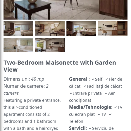
Two-Bedroom Maisonette with Garden
View
Dimensiuni:
40 mp
General
:
Seif
Fier de
Numar de camere:
2
călcat
Facilităţi de călcat
camere
Intrare privată
Aer
Featuring a private entrance,
condiţionat
Media/Tehnologie
:
this air-conditioned
TV
apartment consists of 2
cu ecran plat
TV
bedrooms and 1 bathroom
Telefon
Servicii
:
with a bath and a hairdryer.
Serviciu de