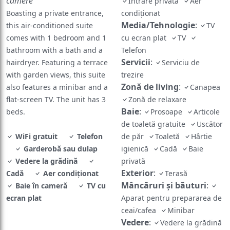
camere
Intrare privată
Aer
Boasting a private entrance,
condiţionat
Media/Tehnologie
:
this air-conditioned suite
TV
comes with 1 bedroom and 1
cu ecran plat
TV
bathroom with a bath and a
Telefon
Servicii
:
hairdryer. Featuring a terrace
Serviciu de
with garden views, this suite
trezire
Zonă de living
:
also features a minibar and a
Canapea
flat-screen TV. The unit has 3
Zonă de relaxare
Baie
:
beds.
Prosoape
Articole
de toaletă gratuite
Uscător
WiFi gratuit
Telefon
de păr
Toaletă
Hârtie
Garderobă sau dulap
igienică
Cadă
Baie
Vedere la grădină
privată
Exterior
:
Cadă
Aer condiţionat
Terasă
Mâncăruri și băuturi
:
Baie în cameră
TV cu
ecran plat
Aparat pentru prepararea de
ceai/cafea
Minibar
Vedere
:
Vedere la grădină