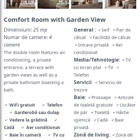
Comfort Room with Garden View
Dimensiuni:
25 mp
General
:
Seif
Fier de
Numar de camere:
4
călcat
Facilităţi de călcat
camere
Intrare privată
Aer
The double room features air
condiţionat
Media/Tehnologie
:
conditioning, a private
TV
entrance, a terrace with
cu ecran plat
TV
garden views as well as a
Telefon
Servicii
:
private bathroom boasting a
Serviciu de
bath.
trezire
Baie
:
Prosoape
Articole
WiFi gratuit
Telefon
de toaletă gratuite
Uscător
Garderobă sau dulap
de păr
Toaletă
Hârtie
Vedere la grădină
igienică
Cadă
Baie
Cadă
Aer condiţionat
privată
Zonă de living
:
Baie în cameră
TV cu
Zonă de