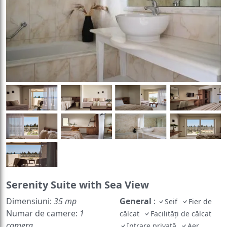
Serenity Suite with Sea View
Dimensiuni:
35 mp
General
:
Seif
Fier de
Numar de camere:
1
călcat
Facilităţi de călcat
camera
Intrare privată
Aer