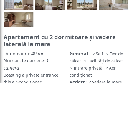
Apartament cu 2 dormitoare și vedere
laterală la mare
Dimensiuni:
40 mp
General
:
Seif
Fier de
Numar de camere:
1
călcat
Facilități de călcat
camera
Intrare privată
Aer
Boasting a private entrance,
condiționat
Vedere
:
this air-conditioned
Vedere la mare
Media/Tehnologie
:
apartment comes with 2
TV
bedrooms and 1 bathroom
cu ecran plat
TV
with a bath and a hairdryer.
Telefon
Servicii
:
Featuring a balcony with sea
Serviciu de
views, this apartment also
trezire
Zonă de living
:
features a minibar and a flat-
Canapea
screen TV. The unit has 3
Zonă de relaxare