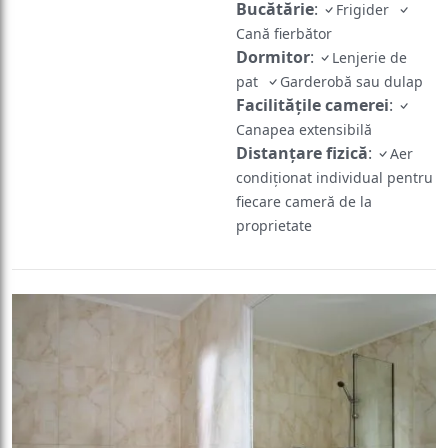
Bucătărie
:
Frigider
Cană fierbător
Dormitor
:
Lenjerie de
pat
Garderobă sau dulap
Facilităţile camerei
:
Canapea extensibilă
Distanțare fizică
:
Aer
condiționat individual pentru
fiecare cameră de la
proprietate