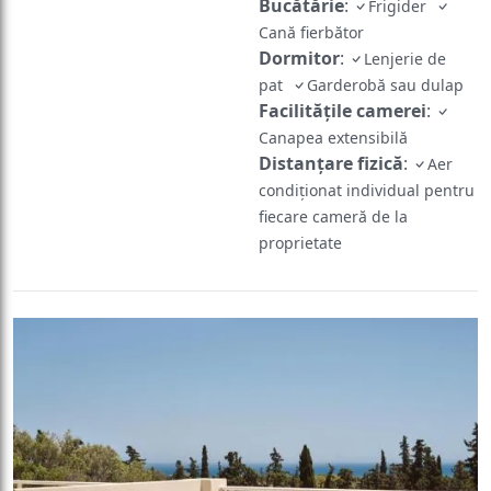
Bucătărie
:
Frigider
Cană fierbător
Dormitor
:
Lenjerie de
pat
Garderobă sau dulap
Facilităţile camerei
:
Canapea extensibilă
Distanțare fizică
:
Aer
condiționat individual pentru
fiecare cameră de la
proprietate