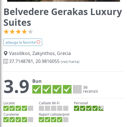
Belvedere Gerakas Luxury
Suites
adauga la favorite
Vassilikos, Zakynthos, Grecia
37.7148781, 20.9816055
(vezi harta)
3.9
Bun
36
recenzii
Locatie
Calitate Wi-Fi
Personal
Curatenie
Raport calitate/pret