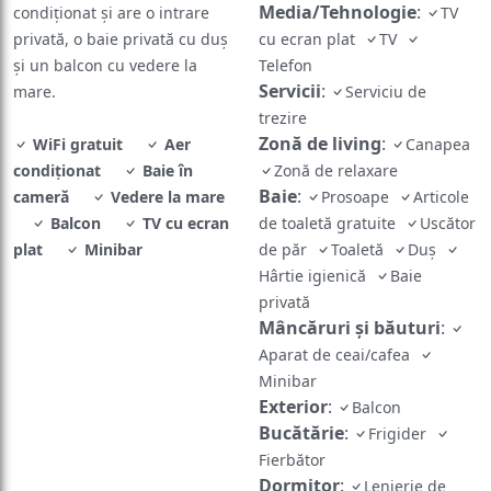
Media/Tehnologie
:
condiționat și are o intrare
TV
privată, o baie privată cu duș
cu ecran plat
TV
și un balcon cu vedere la
Telefon
Servicii
:
mare.
Serviciu de
trezire
Zonă de living
:
WiFi gratuit
Aer
Canapea
condiționat
Baie în
Zonă de relaxare
Baie
:
cameră
Vedere la mare
Prosoape
Articole
Balcon
TV cu ecran
de toaletă gratuite
Uscător
plat
Minibar
de păr
Toaletă
Duș
Hârtie igienică
Baie
privată
Mâncăruri și băuturi
:
Aparat de ceai/cafea
Minibar
Exterior
:
Balcon
Bucătărie
:
Frigider
Fierbător
Dormitor
:
Lenjerie de