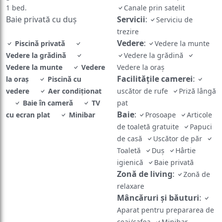
1 bed.
Canale prin satelit
Baie privată cu duș
Servicii
:
Serviciu de
trezire
Vedere
:
Piscină privată
Vedere la munte
Vedere la grădină
Vedere la grădină
Vedere la munte
Vedere
Vedere la oraș
Facilităţile camerei
:
la oraș
Piscină cu
vedere
Aer condiţionat
uscător de rufe
Priză lângă
Baie în cameră
TV
pat
Baie
:
cu ecran plat
Minibar
Prosoape
Articole
de toaletă gratuite
Papuci
de casă
Uscător de păr
Toaletă
Duş
Hârtie
igienică
Baie privată
Zonă de living
:
Zonă de
relaxare
Mâncăruri și băuturi
:
Aparat pentru prepararea de
ceai/cafea
Minibar