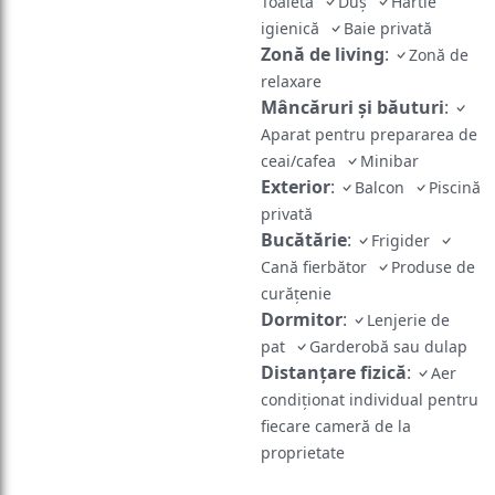
Toaletă
Duş
Hârtie
igienică
Baie privată
Zonă de living
:
Zonă de
relaxare
Mâncăruri și băuturi
:
Aparat pentru prepararea de
ceai/cafea
Minibar
Exterior
:
Balcon
Piscină
privată
Bucătărie
:
Frigider
Cană fierbător
Produse de
curățenie
Dormitor
:
Lenjerie de
pat
Garderobă sau dulap
Distanțare fizică
:
Aer
condiționat individual pentru
fiecare cameră de la
proprietate