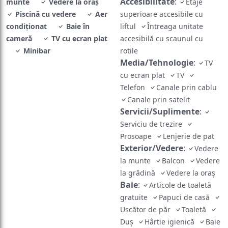
Accesibilitate
:
munte
Vedere la oraș
Etaje
Piscină cu vedere
Aer
superioare accesibile cu
condiţionat
Baie în
liftul
Întreaga unitate
cameră
TV cu ecran plat
accesibilă cu scaunul cu
Minibar
rotile
Media/Tehnologie
:
TV
cu ecran plat
TV
Telefon
Canale prin cablu
Canale prin satelit
Servicii/Suplimente
:
Serviciu de trezire
Prosoape
Lenjerie de pat
Exterior/Vedere
:
Vedere
la munte
Balcon
Vedere
la grădină
Vedere la oraș
Baie
:
Articole de toaletă
gratuite
Papuci de casă
Uscător de păr
Toaletă
Duş
Hârtie igienică
Baie