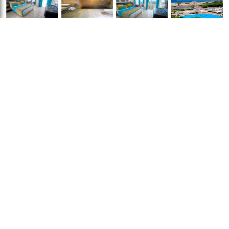
Cameră dublă Deluxe cu balcon și vedere
la mare
Dimensiuni:
28 mp
Divertisment și servicii
Numar de camere:
8
pentru familii
:
Capace
camere
de siguranță pentru prize
This double room provides a
Cărți, DVD-uri, muzică pentru
pool with a view. The
copii
Jocuri și puzzle-uri
General
:
spacious double room offers
Seif
air conditioning, a minibar, a
Pardoseală de
balcony with sea views as
gresie/marmură
Încălzire
well as a private bathroom
Aer condiţionat
Vedere
:
featuring a walk-in shower.
Vedere la mare
The unit offers 1 bed.
Vedere la piscină
Vedere la
Baie privată cu duș
oraș