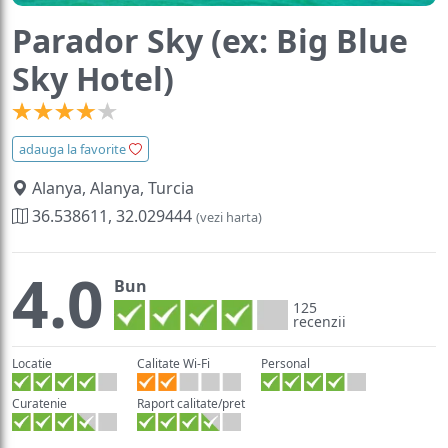
Parador Sky (ex: Big Blue
Sky Hotel)
adauga la favorite
Alanya, Alanya, Turcia
36.538611, 32.029444
(vezi harta)
4.0
Bun
125
recenzii
Locatie
Calitate Wi-Fi
Personal
Curatenie
Raport calitate/pret