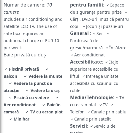
Numar de camere:
10
pentru familii
:
Capace
camere
de siguranță pentru prize
Includes air conditioning and
Cărți, DVD-uri, muzică pentru
satellite LCD TV. The use of
copii
Jocuri și puzzle-uri
General
:
safe box requires an
Seif
additional charge of EUR 10
Pardoseală de
per week.
gresie/marmură
Încălzire
Baie privată cu duș
Aer condiţionat
Accesibilitate
:
Etaje
Piscină privată
superioare accesibile cu
Balcon
Vedere la munte
liftul
Întreaga unitate
Vedere la punct de
accesibilă cu scaunul cu
atracţie
Vedere la oraș
rotile
Media/Tehnologie
:
Piscină cu vedere
TV
Aer condiţionat
Baie în
cu ecran plat
TV
cameră
TV cu ecran plat
Telefon
Canale prin cablu
Minibar
Canale prin satelit
Servicii
:
Serviciu de