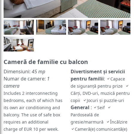
Cameră de familie cu balcon
Dimensiuni:
45 mp
Divertisment și servicii
Numar de camere:
1
pentru familii
:
Capace
camera
de siguranță pentru prize
Includes 2 interconnecting
Cărți, DVD-uri, muzică pentru
bedrooms, each of which has
copii
Jocuri și puzzle-uri
General
:
its own air conditioning and
Seif
balcony. The use of safe box
Pardoseală de
requires an additional
gresie/marmură
Încălzire
charge of EUR 10 per week.
Cameră(e) comunicantă(e)