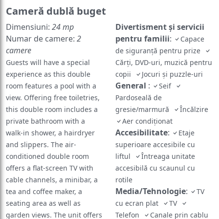
Cameră dublă buget
Dimensiuni:
24 mp
Divertisment și servicii
Numar de camere:
2
pentru familii
:
Capace
camere
de siguranță pentru prize
Guests will have a special
Cărți, DVD-uri, muzică pentru
experience as this double
copii
Jocuri și puzzle-uri
General
:
room features a pool with a
Seif
view. Offering free toiletries,
Pardoseală de
this double room includes a
gresie/marmură
Încălzire
private bathroom with a
Aer condiţionat
Accesibilitate
:
walk-in shower, a hairdryer
Etaje
and slippers. The air-
superioare accesibile cu
conditioned double room
liftul
Întreaga unitate
offers a flat-screen TV with
accesibilă cu scaunul cu
cable channels, a minibar, a
rotile
Media/Tehnologie
:
tea and coffee maker, a
TV
seating area as well as
cu ecran plat
TV
garden views. The unit offers
Telefon
Canale prin cablu