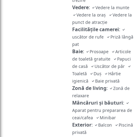
trezire
Vedere
:
Vedere la munte
Vedere la oraș
Vedere la
punct de atracţie
Facilităţile camerei
:
uscător de rufe
Priză lângă
pat
Baie
:
Prosoape
Articole
de toaletă gratuite
Papuci
de casă
Uscător de păr
Toaletă
Duş
Hârtie
igienică
Baie privată
Zonă de living
:
Zonă de
relaxare
Mâncăruri și băuturi
:
Aparat pentru prepararea de
ceai/cafea
Minibar
Exterior
:
Balcon
Piscină
privată