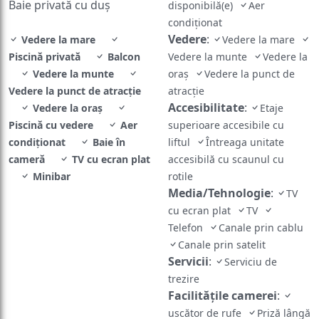
Baie privată cu duș
disponibilă(e)
Aer
condiţionat
Vedere
:
Vedere la mare
Vedere la mare
Piscină privată
Balcon
Vedere la munte
Vedere la
Vedere la munte
oraș
Vedere la punct de
Vedere la punct de atracţie
atracţie
Accesibilitate
:
Vedere la oraș
Etaje
Piscină cu vedere
Aer
superioare accesibile cu
condiţionat
Baie în
liftul
Întreaga unitate
cameră
TV cu ecran plat
accesibilă cu scaunul cu
Minibar
rotile
Media/Tehnologie
:
TV
cu ecran plat
TV
Telefon
Canale prin cablu
Canale prin satelit
Servicii
:
Serviciu de
trezire
Facilităţile camerei
:
uscător de rufe
Priză lângă