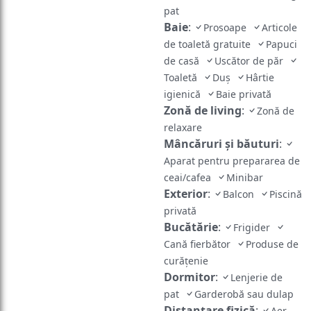
pat
Baie
:
Prosoape
Articole
de toaletă gratuite
Papuci
de casă
Uscător de păr
Toaletă
Duş
Hârtie
igienică
Baie privată
Zonă de living
:
Zonă de
relaxare
Mâncăruri și băuturi
:
Aparat pentru prepararea de
ceai/cafea
Minibar
Exterior
:
Balcon
Piscină
privată
Bucătărie
:
Frigider
Cană fierbător
Produse de
curățenie
Dormitor
:
Lenjerie de
pat
Garderobă sau dulap
Distanțare fizică
:
Aer