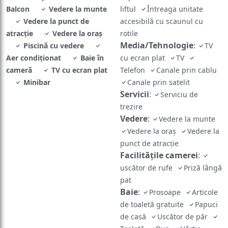
Balcon
Vedere la munte
liftul
Întreaga unitate
Vedere la punct de
accesibilă cu scaunul cu
atracţie
Vedere la oraș
rotile
Media/Tehnologie
:
Piscină cu vedere
TV
Aer condiţionat
Baie în
cu ecran plat
TV
cameră
TV cu ecran plat
Telefon
Canale prin cablu
Minibar
Canale prin satelit
Servicii
:
Serviciu de
trezire
Vedere
:
Vedere la munte
Vedere la oraș
Vedere la
punct de atracţie
Facilităţile camerei
:
uscător de rufe
Priză lângă
pat
Baie
:
Prosoape
Articole
de toaletă gratuite
Papuci
de casă
Uscător de păr