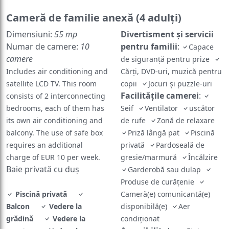
Cameră de familie anexă (4 adulți)
Dimensiuni:
55 mp
Divertisment și servicii
Numar de camere:
10
pentru familii
:
Capace
camere
de siguranță pentru prize
Includes air conditioning and
Cărți, DVD-uri, muzică pentru
satellite LCD TV. This room
copii
Jocuri și puzzle-uri
Facilităţile camerei
:
consists of 2 interconnecting
bedrooms, each of them has
Seif
Ventilator
uscător
its own air conditioning and
de rufe
Zonă de relaxare
balcony. The use of safe box
Priză lângă pat
Piscină
requires an additional
privată
Pardoseală de
charge of EUR 10 per week.
gresie/marmură
Încălzire
Baie privată cu duș
Garderobă sau dulap
Produse de curățenie
Piscină privată
Cameră(e) comunicantă(e)
Balcon
Vedere la
disponibilă(e)
Aer
grădină
Vedere la
condiţionat