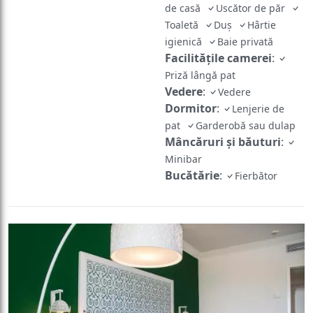
de casă
Uscător de păr
Toaletă
Duș
Hârtie
igienică
Baie privată
Facilităţile camerei
:
Priză lângă pat
Vedere
:
Vedere
Dormitor
:
Lenjerie de
pat
Garderobă sau dulap
Mâncăruri și băuturi
:
Minibar
Bucătărie
:
Fierbător