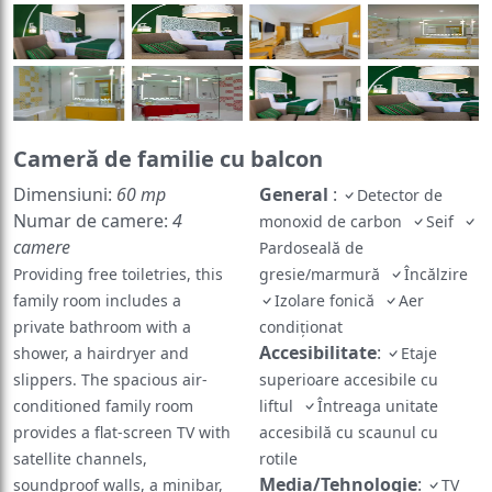
Cameră de familie cu balcon
Dimensiuni:
60 mp
General
:
Detector de
Numar de camere:
4
monoxid de carbon
Seif
camere
Pardoseală de
Providing free toiletries, this
gresie/marmură
Încălzire
family room includes a
Izolare fonică
Aer
private bathroom with a
condiționat
Accesibilitate
:
shower, a hairdryer and
Etaje
slippers. The spacious air-
superioare accesibile cu
conditioned family room
liftul
Întreaga unitate
provides a flat-screen TV with
accesibilă cu scaunul cu
satellite channels,
rotile
Media/Tehnologie
:
soundproof walls, a minibar,
TV