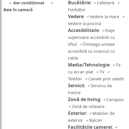
Bucătărie
:
Aer condiționat
Cafetieră
Baie în cameră
Fierbător
Vedere
:
Vedere la mare
Vedere la piscină
Accesibilitate
:
Etaje
superioare accesibile cu
liftul
Întreaga unitate
accesibilă cu scaunul cu
rotile
Media/Tehnologie
:
TV
cu ecran plat
TV
Telefon
Canale prin satelit
Servicii
:
Serviciu de
trezire
Zonă de living
:
Canapea
Zonă de relaxare
Exterior
:
Mobilier de
exterior
Balcon
Facilităţile camerei
: