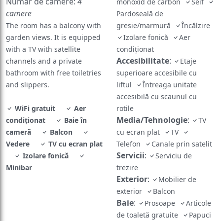
Numar de camere:
4
monoxid de carbon
Seif
camere
Pardoseală de
The room has a balcony with
gresie/marmură
Încălzire
garden views. It is equipped
Izolare fonică
Aer
with a TV with satellite
condiționat
Accesibilitate
:
channels and a private
Etaje
bathroom with free toiletries
superioare accesibile cu
and slippers.
liftul
Întreaga unitate
accesibilă cu scaunul cu
WiFi gratuit
Aer
rotile
Media/Tehnologie
:
condiționat
Baie în
TV
cameră
Balcon
cu ecran plat
TV
Vedere
TV cu ecran plat
Telefon
Canale prin satelit
Servicii
:
Izolare fonică
Serviciu de
Minibar
trezire
Exterior
:
Mobilier de
exterior
Balcon
Baie
:
Prosoape
Articole
de toaletă gratuite
Papuci