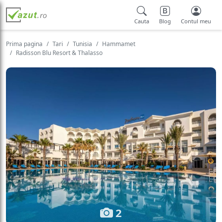
Cauta
Blog
Contul meu
Prima pagina
Tari
Tunisia
Hammamet
Radisson Blu Resort & Thalasso
2