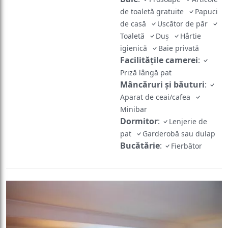
de toaletă gratuite
Papuci
de casă
Uscător de păr
Toaletă
Duș
Hârtie
igienică
Baie privată
Facilităţile camerei
:
Priză lângă pat
Mâncăruri și băuturi
:
Aparat de ceai/cafea
Minibar
Dormitor
:
Lenjerie de
pat
Garderobă sau dulap
Bucătărie
:
Fierbător