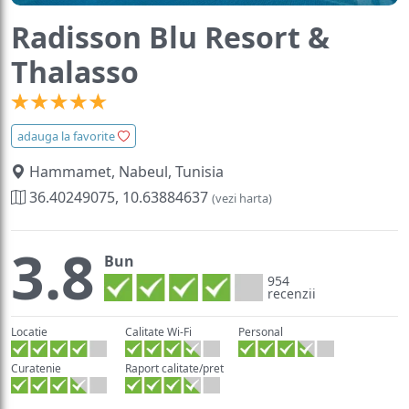
Radisson Blu Resort &
Thalasso
adauga la favorite
Hammamet, Nabeul, Tunisia
36.40249075, 10.63884637
(vezi harta)
3.8
Bun
954
recenzii
Locatie
Calitate Wi-Fi
Personal
Curatenie
Raport calitate/pret