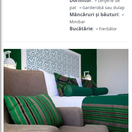
Dormitor
:
Lenjerie de
pat
Garderobă sau dulap
Mâncăruri și băuturi
:
Minibar
Bucătărie
:
Fierbător