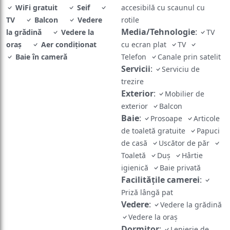
WiFi gratuit
Seif
accesibilă cu scaunul cu
TV
Balcon
Vedere
rotile
Media/Tehnologie
:
la grădină
Vedere la
TV
oraș
Aer condiționat
cu ecran plat
TV
Baie în cameră
Telefon
Canale prin satelit
Servicii
:
Serviciu de
trezire
Exterior
:
Mobilier de
exterior
Balcon
Baie
:
Prosoape
Articole
de toaletă gratuite
Papuci
de casă
Uscător de păr
Toaletă
Duș
Hârtie
igienică
Baie privată
Facilităţile camerei
:
Priză lângă pat
Vedere
:
Vedere la grădină
Vedere la oraș
Dormitor
:
Lenjerie de