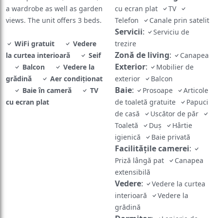
a wardrobe as well as garden
cu ecran plat
TV
views. The unit offers 3 beds.
Telefon
Canale prin satelit
Servicii
:
Serviciu de
WiFi gratuit
Vedere
trezire
Zonă de living
:
la curtea interioară
Seif
Canapea
Exterior
:
Balcon
Vedere la
Mobilier de
grădină
Aer condiționat
exterior
Balcon
Baie
:
Baie în cameră
TV
Prosoape
Articole
cu ecran plat
de toaletă gratuite
Papuci
de casă
Uscător de păr
Toaletă
Duș
Hârtie
igienică
Baie privată
Facilităţile camerei
:
Priză lângă pat
Canapea
extensibilă
Vedere
:
Vedere la curtea
interioară
Vedere la
grădină