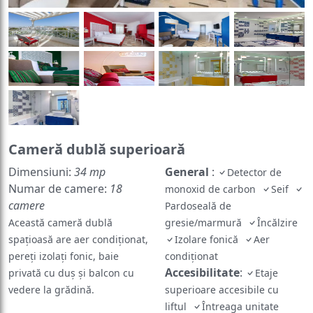
Cameră dublă superioară
Dimensiuni:
34 mp
General
:
Detector de
Numar de camere:
18
monoxid de carbon
Seif
camere
Pardoseală de
Această cameră dublă
gresie/marmură
Încălzire
spațioasă are aer condiționat,
Izolare fonică
Aer
pereți izolați fonic, baie
condiționat
Accesibilitate
:
privată cu duș și balcon cu
Etaje
vedere la grădină.
superioare accesibile cu
liftul
Întreaga unitate