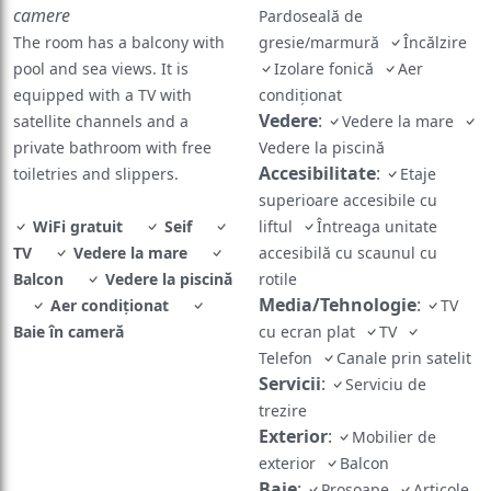
camere
Pardoseală de
The room has a balcony with
gresie/marmură
Încălzire
pool and sea views. It is
Izolare fonică
Aer
equipped with a TV with
condiționat
Vedere
:
satellite channels and a
Vedere la mare
private bathroom with free
Vedere la piscină
Accesibilitate
:
toiletries and slippers.
Etaje
superioare accesibile cu
WiFi gratuit
Seif
liftul
Întreaga unitate
TV
Vedere la mare
accesibilă cu scaunul cu
Balcon
Vedere la piscină
rotile
Media/Tehnologie
:
Aer condiționat
TV
Baie în cameră
cu ecran plat
TV
Telefon
Canale prin satelit
Servicii
:
Serviciu de
trezire
Exterior
:
Mobilier de
exterior
Balcon
Baie
:
Prosoape
Articole