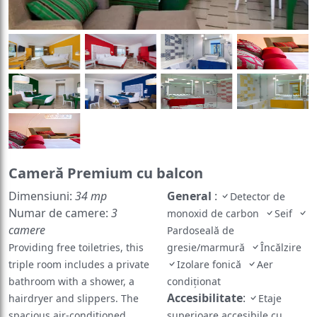
Cameră Premium cu balcon
Dimensiuni:
34 mp
General
:
Detector de
Numar de camere:
3
monoxid de carbon
Seif
camere
Pardoseală de
Providing free toiletries, this
gresie/marmură
Încălzire
triple room includes a private
Izolare fonică
Aer
bathroom with a shower, a
condiționat
Accesibilitate
:
hairdryer and slippers. The
Etaje
spacious air-conditioned
superioare accesibile cu