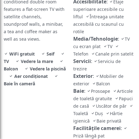
Accesibilitate
:
conditioned double room
Etaje
features a flat-screen TV with
superioare accesibile cu
satellite channels,
liftul
Întreaga unitate
soundproof walls, a minibar,
accesibilă cu scaunul cu
a tea and coffee maker as
rotile
Media/Tehnologie
:
well as sea views.
TV
cu ecran plat
TV
WiFi gratuit
Seif
Telefon
Canale prin satelit
Servicii
:
TV
Vedere la mare
Serviciu de
Balcon
Vedere la piscină
trezire
Exterior
:
Aer condiționat
Mobilier de
Baie în cameră
exterior
Balcon
Baie
:
Prosoape
Articole
de toaletă gratuite
Papuci
de casă
Uscător de păr
Toaletă
Duș
Hârtie
igienică
Baie privată
Facilităţile camerei
:
Priză lângă pat