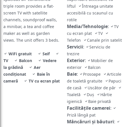
triple room provides a flat-
liftul
Întreaga unitate
screen TV with satellite
accesibilă cu scaunul cu
channels, soundproof walls,
rotile
Media/Tehnologie
:
a minibar, a tea and coffee
TV
maker as well as garden
cu ecran plat
TV
views. The unit offers 3 beds.
Telefon
Canale prin satelit
Servicii
:
Serviciu de
WiFi gratuit
Seif
trezire
Exterior
:
TV
Balcon
Vedere
Mobilier de
la grădină
Aer
exterior
Balcon
Baie
:
condiționat
Baie în
Prosoape
Articole
cameră
TV cu ecran plat
de toaletă gratuite
Papuci
de casă
Uscător de păr
Toaletă
Duș
Hârtie
igienică
Baie privată
Facilităţile camerei
:
Priză lângă pat
Mâncăruri și băuturi
: