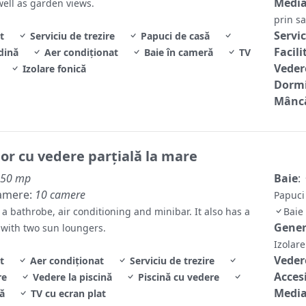
Media
ell as garden views.
prin sa
Servic
t
Serviciu de trezire
Papuci de casă
Facili
dină
Aer condiţionat
Baie în cameră
TV
Veder
Izolare fonică
Dormi
Mâncă
ior cu vedere parţială la mare
50 mp
Baie
:
amere:
10 camere
Papuci
 a bathrobe, air conditioning and minibar. It also has a
Baie
Gene
 with two sun loungers.
Izolar
Veder
t
Aer condiționat
Serviciu de trezire
Accesi
re
Vedere la piscină
Piscină cu vedere
Media
ă
TV cu ecran plat