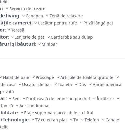
telit
ii
:
Serviciu de trezire
de living
:
Canapea
Zonă de relaxare
tăţile camerei
:
Uscător pentru rufe
Priză lângă pat
ior
:
Terasă
tor
:
Lenjerie de pat
Garderobă sau dulap
ruri și băuturi
:
Minibar
Halat de baie
Prosoape
Articole de toaletă gratuite
 de casă
Uscător de păr
Toaletă
Duș
Hârtie igienică
 privată
ral
:
Seif
Pardoseală de lemn sau parchet
Încălzire
e fonică
Aer condiționat
bilitate
:
Etaje superioare accesibile cu liftul
/Tehnologie
:
TV cu ecran plat
TV
Telefon
Canale
telit