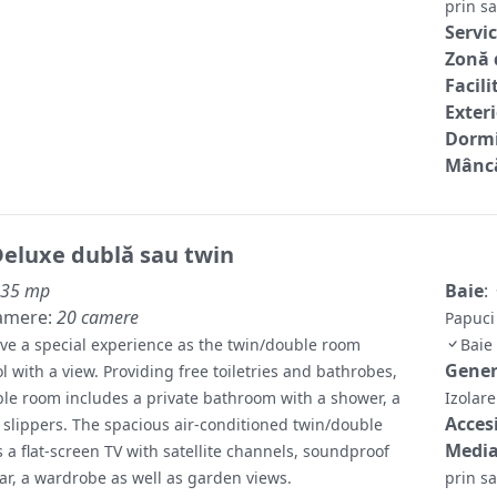
prin sa
Servic
Zonă 
Facili
Exter
Dormi
Mâncă
eluxe dublă sau twin
35 mp
Baie
:
amere:
20 camere
Papuci
ave a special experience as the twin/double room
Baie
Gene
l with a view. Providing free toiletries and bathrobes,
ble room includes a private bathroom with a shower, a
Izolar
Accesi
 slippers. The spacious air-conditioned twin/double
Media
 a flat-screen TV with satellite channels, soundproof
bar, a wardrobe as well as garden views.
prin sa