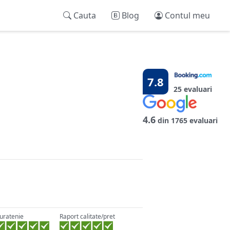
Cauta
Blog
Contul meu
7.8
25 evaluari
4.6
din 1765 evaluari
uratenie
Raport calitate/pret