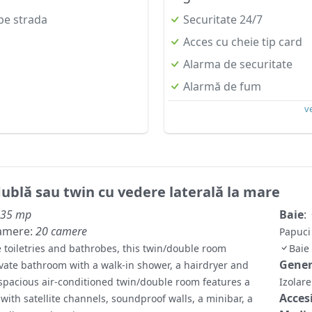
pe strada
Securitate 24/7
Acces cu cheie tip card
Alarma de securitate
Alarmă de fum
v
blă sau twin cu vedere laterală la mare
35 mp
Baie
:
amere:
20 camere
Papuci
e toiletries and bathrobes, this twin/double room
Baie
Gene
ivate bathroom with a walk-in shower, a hairdryer and
 spacious air-conditioned twin/double room features a
Izolar
Accesi
 with satellite channels, soundproof walls, a minibar, a