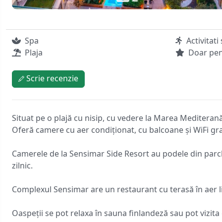
Spa
Activitati
Plaja
Doar pen
Scrie recenzie
Situat pe o plajă cu nisip, cu vedere la Marea Mediterană,
Oferă camere cu aer condiționat, cu balcoane și WiFi gra
Camerele de la Sensimar Side Resort au podele din parch
zilnic.
Complexul Sensimar are un restaurant cu terasă în aer li
Oaspeții se pot relaxa în sauna finlandeză sau pot vizit