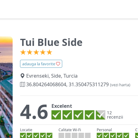
Tui Blue Side
adauga la favorite
Evrenseki, Side, Turcia
36.804264068604, 31.350475311279
(vezi harta)
4.6
Excelent
12
recenzii
Locatie
Calitate Wi-Fi
Personal
C