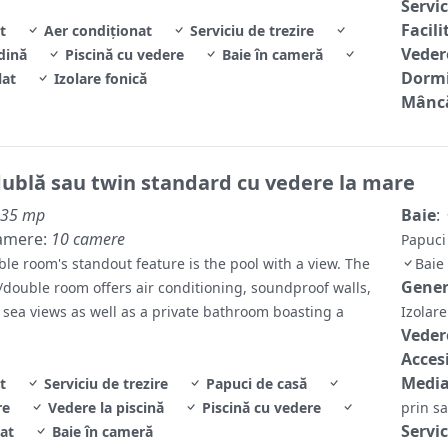
Servic
Facili
t
Aer condiționat
Serviciu de trezire
Veder
dină
Piscină cu vedere
Baie în cameră
Dormi
lat
Izolare fonică
Mâncă
ublă sau twin standard cu vedere la mare
35 mp
Baie
:
amere:
10 camere
Papuci
ble room's standout feature is the pool with a view. The
Baie
Gene
/double room offers air conditioning, soundproof walls,
h sea views as well as a private bathroom boasting a
Izolar
Veder
Accesi
Media
t
Serviciu de trezire
Papuci de casă
re
Vedere la piscină
Piscină cu vedere
prin sa
Servic
at
Baie în cameră