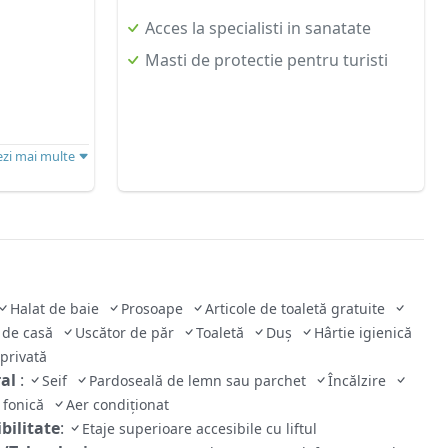
Acces la specialisti in sanatate
Masti de protectie pentru turisti
ezi mai multe
Halat de baie
Prosoape
Articole de toaletă gratuite
 de casă
Uscător de păr
Toaletă
Duş
Hârtie igienică
 privată
ral
:
Seif
Pardoseală de lemn sau parchet
Încălzire
e fonică
Aer condiţionat
bilitate
:
Etaje superioare accesibile cu liftul