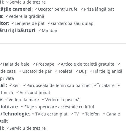
ii
:
Serviciu de trezire
tăţile camerei
:
Uscător pentru rufe
Priză lângă pat
e
:
Vedere la grădină
tor
:
Lenjerie de pat
Garderobă sau dulap
ruri și băuturi
:
Minibar
Halat de baie
Prosoape
Articole de toaletă gratuite
 de casă
Uscător de păr
Toaletă
Duş
Hârtie igienică
 privată
ral
:
Seif
Pardoseală de lemn sau parchet
Încălzire
e fonică
Aer condiţionat
e
:
Vedere la mare
Vedere la piscină
bilitate
:
Etaje superioare accesibile cu liftul
/Tehnologie
:
TV cu ecran plat
TV
Telefon
Canale
telit
ii
:
Serviciu de trezire