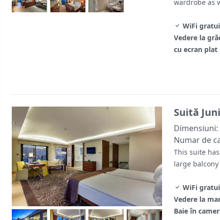
wardrobe as w
WiFi gratui
Vedere la gră
cu ecran plat
Suită Jun
Dimensiuni:
Numar de c
This suite has
large balcony
WiFi gratui
Vedere la ma
Baie în camer