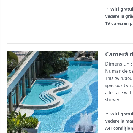
WiFi gratui
Vedere la gră
TV cu ecran p
Cameră d
Dimensiuni:
Numar de c
This twin/dou
spacious twin
a terrace wit
shower.
WiFi gratui
Vedere la ma
Aer condiţion