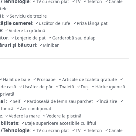
/Tehnologie
:
TV cu ecran plat
TV
Telefon
Canale
telit
ii
:
Serviciu de trezire
tăţile camerei
:
uscător de rufe
Priză lângă pat
e
:
Vedere la grădină
tor
:
Lenjerie de pat
Garderobă sau dulap
ruri și băuturi
:
Minibar
Halat de baie
Prosoape
Articole de toaletă gratuite
 de casă
Uscător de păr
Toaletă
Duș
Hârtie igienică
 privată
ral
:
Seif
Pardoseală de lemn sau parchet
Încălzire
e fonică
Aer condiționat
e
:
Vedere la mare
Vedere la piscină
bilitate
:
Etaje superioare accesibile cu liftul
/Tehnologie
:
TV cu ecran plat
TV
Telefon
Canale