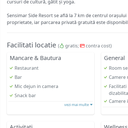
cursuri de cultură, gătit și yoga.
Sensimar Side Resort se află la 7 km de centrul orașului
proprietate, iar parcarea privată gratuită este disponibilă
Facilitati locatie
(
gratis;
contra cost)
Mancare & Bautura
General
Restaurant
Room se
Bar
Camere 
Mic dejun in camera
Facilitat
dizabilita
Snack bar
Camere i
vezi mai multe
Activitati
Wellness