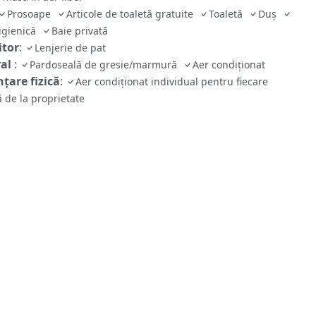
Prosoape
Articole de toaletă gratuite
Toaletă
Duș
 igienică
Baie privată
tor
:
Lenjerie de pat
ral
:
Pardoseală de gresie/marmură
Aer condiționat
țare fizică
:
Aer condiționat individual pentru fiecare
 de la proprietate