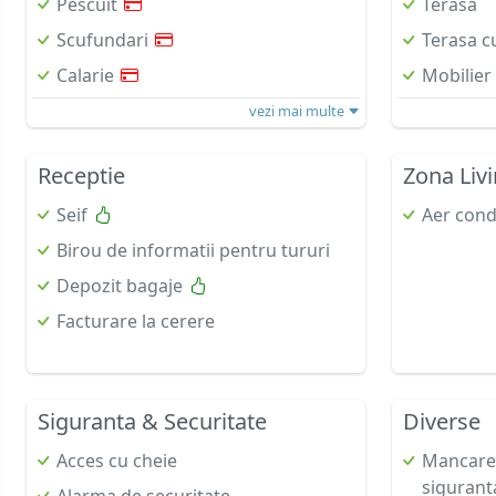
Pescuit
Terasa
Scufundari
Terasa c
Calarie
Mobilier
vezi mai multe
Receptie
Zona Liv
Seif
Aer cond
Birou de informatii pentru tururi
Depozit bagaje
Facturare la cerere
Siguranta & Securitate
Diverse
Acces cu cheie
Mancarea
sigurant
Alarma de securitate