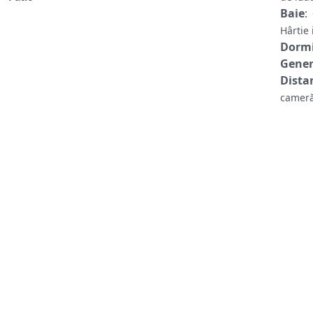
Baie
:
Hârtie
Dormi
Gene
Distan
cameră