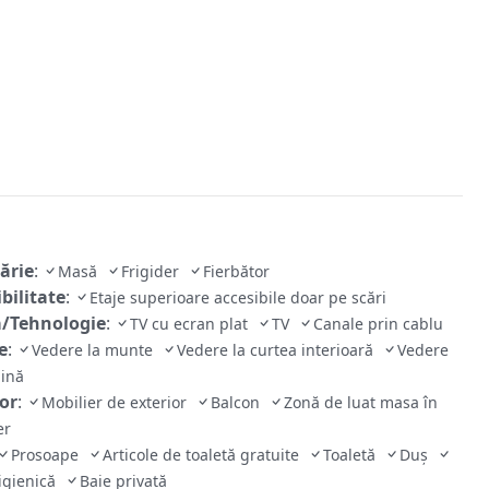
ărie
:
Masă
Frigider
Fierbător
bilitate
:
Etaje superioare accesibile doar pe scări
/Tehnologie
:
TV cu ecran plat
TV
Canale prin cablu
e
:
Vedere la munte
Vedere la curtea interioară
Vedere
dină
ior
:
Mobilier de exterior
Balcon
Zonă de luat masa în
ber
Prosoape
Articole de toaletă gratuite
Toaletă
Duș
 igienică
Baie privată