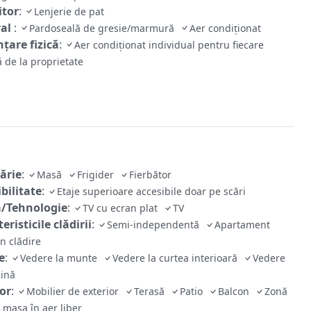
tor
:
Lenjerie de pat
ral
:
Pardoseală de gresie/marmură
Aer condiționat
țare fizică
:
Aer condiționat individual pentru fiecare
 de la proprietate
ărie
:
Masă
Frigider
Fierbător
bilitate
:
Etaje superioare accesibile doar pe scări
/Tehnologie
:
TV cu ecran plat
TV
eristicile clădirii
:
Semi-independentă
Apartament
în clădire
e
:
Vedere la munte
Vedere la curtea interioară
Vedere
dină
ior
:
Mobilier de exterior
Terasă
Patio
Balcon
Zonă
t masa în aer liber