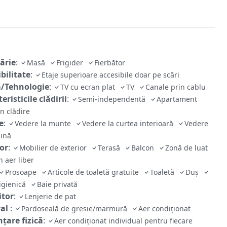
ărie
:
Masă
Frigider
Fierbător
bilitate
:
Etaje superioare accesibile doar pe scări
/Tehnologie
:
TV cu ecran plat
TV
Canale prin cablu
eristicile clădirii
:
Semi-independentă
Apartament
în clădire
e
:
Vedere la munte
Vedere la curtea interioară
Vedere
dină
ior
:
Mobilier de exterior
Terasă
Balcon
Zonă de luat
n aer liber
Prosoape
Articole de toaletă gratuite
Toaletă
Duș
 igienică
Baie privată
tor
:
Lenjerie de pat
ral
:
Pardoseală de gresie/marmură
Aer condiționat
țare fizică
:
Aer condiționat individual pentru fiecare