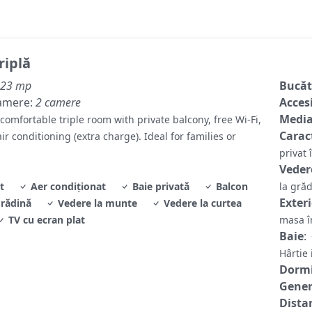
riplă
23 mp
Bucăt
amere:
2 camere
Accesi
Media
omfortable triple room with private balcony, free Wi-Fi,
Caract
ir conditioning (extra charge). Ideal for families or
privat 
Veder
t
Aer condiționat
Baie privată
Balcon
la gră
Exter
grădină
Vedere la munte
Vedere la curtea
TV cu ecran plat
masa î
Baie
:
Hârtie
Dormi
Gene
Distan