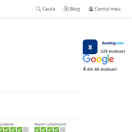
Cauta
Blog
Contul meu
8
229 evaluari
4
din 66 evaluari
uratenie
Raport calitate/pret