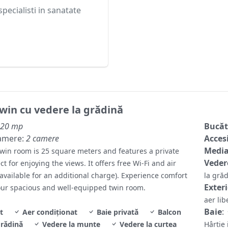
specialisti in sanatate
win cu vedere la grădină
20 mp
Bucăt
amere:
2 camere
Accesi
Media
win room is 25 square meters and features a private
Veder
ct for enjoying the views. It offers free Wi-Fi and air
available for an additional charge). Experience comfort
la gră
Exter
n our spacious and well-equipped twin room.
aer li
Baie
:
t
Aer condiționat
Baie privată
Balcon
grădină
Vedere la munte
Vedere la curtea
Hârtie