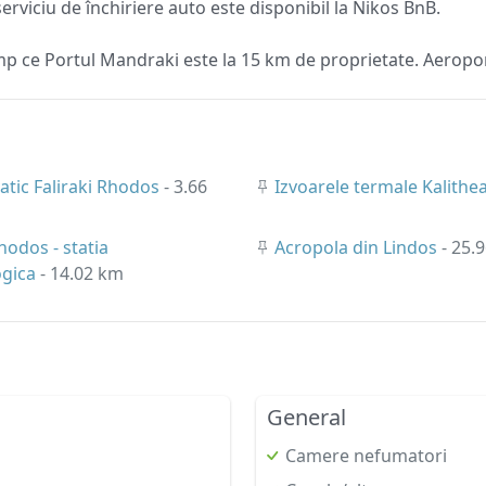
 serviciu de închiriere auto este disponibil la Nikos BnB.
imp ce Portul Mandraki este la 15 km de proprietate. Aeropor
atic Faliraki Rhodos
- 3.66
Izvoarele termale Kalithe
hodos - statia
Acropola din Lindos
- 25.
ogica
- 14.02 km
General
Camere nefumatori