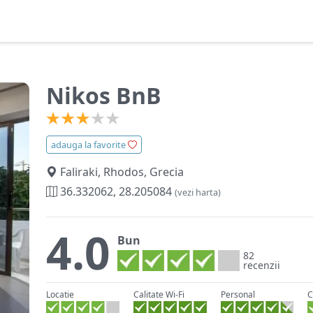
Nikos BnB
adauga la favorite
Faliraki, Rhodos, Grecia
36.332062, 28.205084
(vezi harta)
4.0
Bun
82
recenzii
Locatie
Calitate Wi-Fi
Personal
C