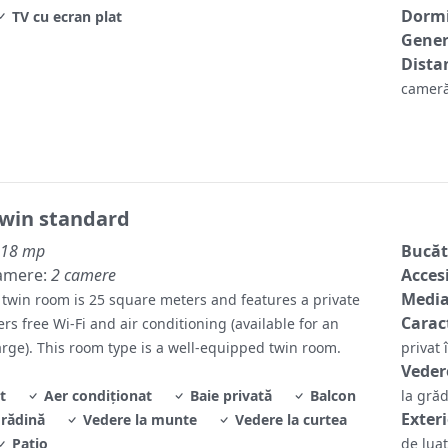
Dormi
TV cu ecran plat
Gene
Distan
cameră
win standard
18 mp
Bucăt
amere:
2 camere
Accesi
Media
twin room is 25 square meters and features a private
Caract
fers free Wi-Fi and air conditioning (available for an
arge). This room type is a well-equipped twin room.
privat 
Veder
t
Aer condiționat
Baie privată
Balcon
la gră
Exter
grădină
Vedere la munte
Vedere la curtea
Patio
de lua