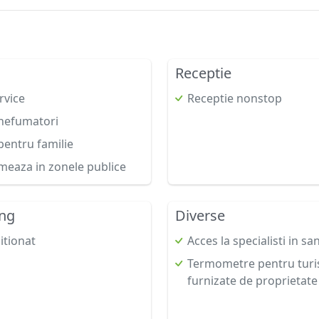
Receptie
rvice
Receptie nonstop
nefumatori
entru familie
meaza in zonele publice
ing
Diverse
itionat
Acces la specialisti in sa
Termometre pentru turis
furnizate de proprietate