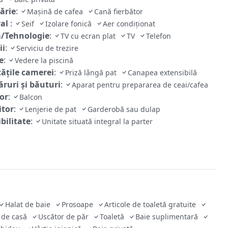
ărie
:
Mașină de cafea
Cană fierbător
ral
:
Seif
Izolare fonică
Aer condiţionat
/Tehnologie
:
TV cu ecran plat
TV
Telefon
ii
:
Serviciu de trezire
e
:
Vedere la piscină
tăţile camerei
:
Priză lângă pat
Canapea extensibilă
ruri și băuturi
:
Aparat pentru prepararea de ceai/cafea
ior
:
Balcon
tor
:
Lenjerie de pat
Garderobă sau dulap
bilitate
:
Unitate situată integral la parter
Halat de baie
Prosoape
Articole de toaletă gratuite
 de casă
Uscător de păr
Toaletă
Baie suplimentară