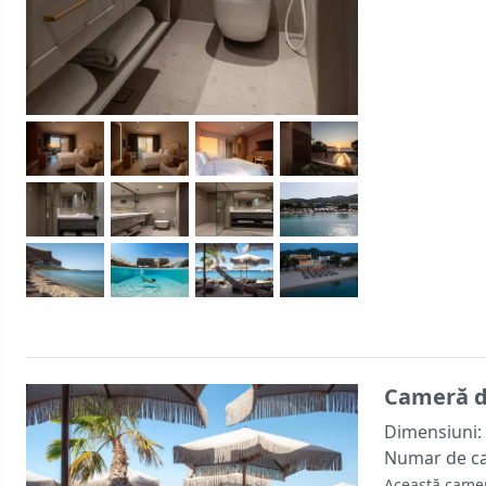
Cameră du
Dimensiuni:
Numar de c
Această camer