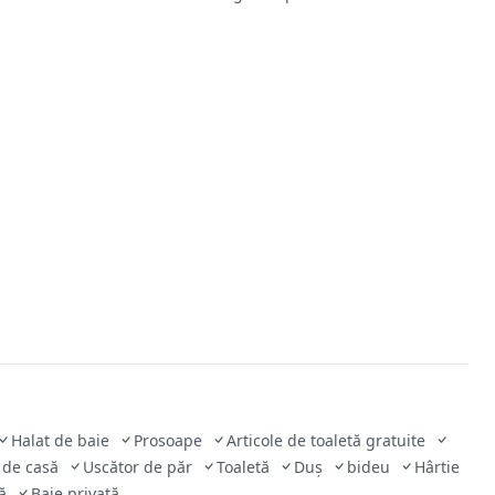
Halat de baie
Prosoape
Articole de toaletă gratuite
 de casă
Uscător de păr
Toaletă
Duş
bideu
Hârtie
că
Baie privată