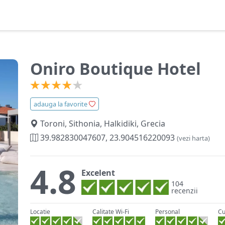
Oniro Boutique Hotel
adauga la favorite
Toroni, Sithonia, Halkidiki, Grecia
39.982830047607, 23.904516220093
(vezi harta)
4.8
Excelent
104
recenzii
Locatie
Calitate Wi-Fi
Personal
Cu