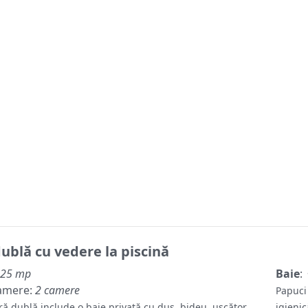
blă cu vedere la piscină
25 mp
Baie
:
amere:
2 camere
Papuci
ă dublă include o baie privată cu duș, bideu, uscător
igieni