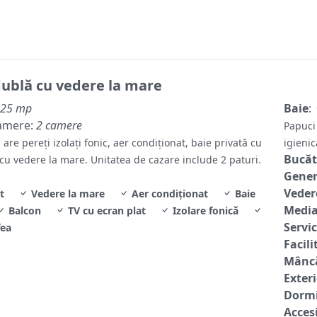
ublă cu vedere la mare
25 mp
Baie
:
amere:
2 camere
Papuci
re pereți izolați fonic, aer condiționat, baie privată cu
igieni
Bucăt
cu vedere la mare. Unitatea de cazare include 2 paturi.
Gene
Veder
t
Vedere la mare
Aer condiţionat
Baie
Media
Balcon
TV cu ecran plat
Izolare fonică
Servic
fea
Facili
Mâncă
Exter
Dormi
Accesi