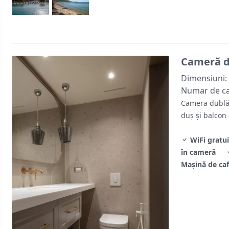
Cameră d
Dimensiuni:
Numar de c
Camera dublă a
duș și balcon 
WiFi gratui
în cameră
Mașină de ca