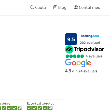
Cauta
Blog
Contul meu
9.5
202 evaluari
4 evaluari
4.9
din 74 evaluari
ratenie
Raport calitate/pret