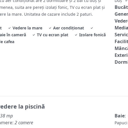
cu aer condiționat are 2 dormitoare și 2 băi cu duș și
Duş
Bucăt
enea, suita are pereți izolați fonic, TV cu ecran plat și
Gene
ere la mare. Unitatea de cazare include 2 paturi.
Veder
Media
t
Vedere la mare
Aer condiţionat
Servic
aie în cameră
TV cu ecran plat
Izolare fonică
Facili
e cafea
Mâncă
Exter
Dormi
vedere la piscină
38 mp
Baie
:
amere:
2 camere
Papuci