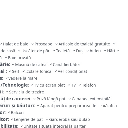
Halat de baie
Prosoape
Articole de toaletă gratuite
 de casă
Uscător de păr
Toaletă
Duş
bideu
Hârtie
că
Baie privată
ărie
:
Mașină de cafea
Cană fierbător
ral
:
Seif
Izolare fonică
Aer condiţionat
e
:
Vedere la mare
/Tehnologie
:
TV cu ecran plat
TV
Telefon
ii
:
Serviciu de trezire
tăţile camerei
:
Priză lângă pat
Canapea extensibilă
ruri și băuturi
:
Aparat pentru prepararea de ceai/cafea
ior
:
Balcon
tor
:
Lenjerie de pat
Garderobă sau dulap
bilitate
:
Unitate situată integral la parter