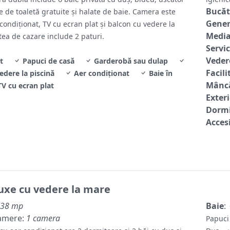
Bucăt
le de toaletă gratuite și halate de baie. Camera este
Gene
condiționat, TV cu ecran plat și balcon cu vedere la
Media
tea de cazare include 2 paturi.
Servic
Veder
t
Papuci de casă
Garderobă sau dulap
Facili
edere la piscină
Aer condiţionat
Baie în
Mâncă
V cu ecran plat
Exter
Dormi
Accesi
uxe cu vedere la mare
38 mp
Baie
:
amere:
1 camera
Papuci