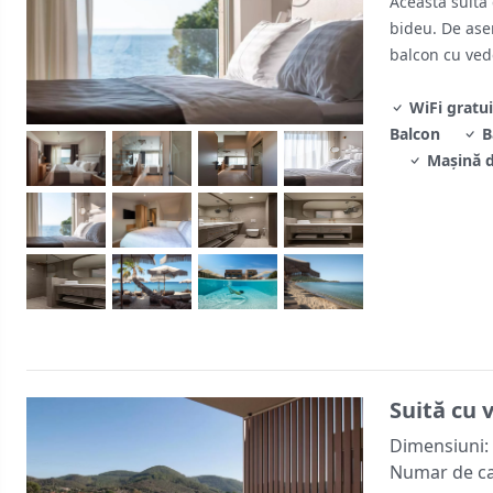
Această suită 
bideu. De asem
balcon cu ved
WiFi gratui
Balcon
B
Mașină d
Suită cu 
Dimensiuni:
Numar de c