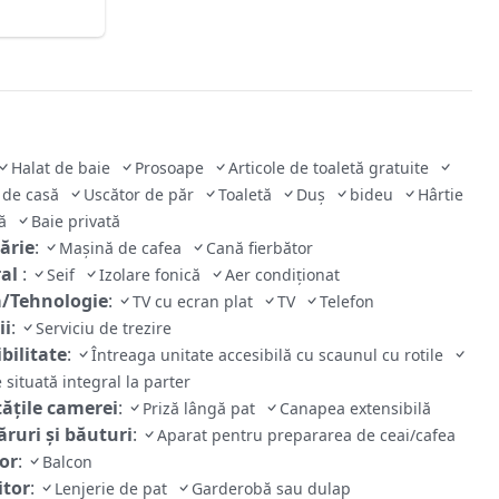
Halat de baie
Prosoape
Articole de toaletă gratuite
 de casă
Uscător de păr
Toaletă
Duş
bideu
Hârtie
că
Baie privată
ărie
:
Mașină de cafea
Cană fierbător
ral
:
Seif
Izolare fonică
Aer condiţionat
/Tehnologie
:
TV cu ecran plat
TV
Telefon
ii
:
Serviciu de trezire
bilitate
:
Întreaga unitate accesibilă cu scaunul cu rotile
 situată integral la parter
tăţile camerei
:
Priză lângă pat
Canapea extensibilă
ruri și băuturi
:
Aparat pentru prepararea de ceai/cafea
ior
:
Balcon
tor
:
Lenjerie de pat
Garderobă sau dulap