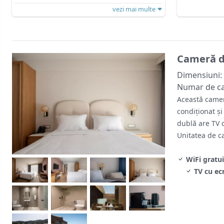
vezi mai multe
Cameră d
Dimensiuni:
Numar de c
Această cameră
condiționat ș
dublă are TV c
Unitatea de c
WiFi gratui
TV cu ec