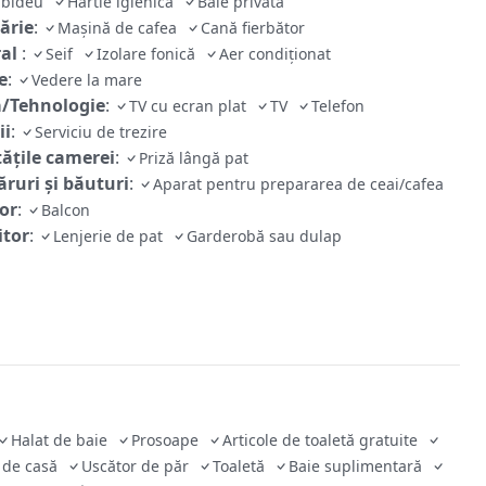
bideu
Hârtie igienică
Baie privată
ărie
:
Mașină de cafea
Cană fierbător
ral
:
Seif
Izolare fonică
Aer condiţionat
e
:
Vedere la mare
/Tehnologie
:
TV cu ecran plat
TV
Telefon
ii
:
Serviciu de trezire
tăţile camerei
:
Priză lângă pat
ruri și băuturi
:
Aparat pentru prepararea de ceai/cafea
ior
:
Balcon
tor
:
Lenjerie de pat
Garderobă sau dulap
Halat de baie
Prosoape
Articole de toaletă gratuite
 de casă
Uscător de păr
Toaletă
Baie suplimentară