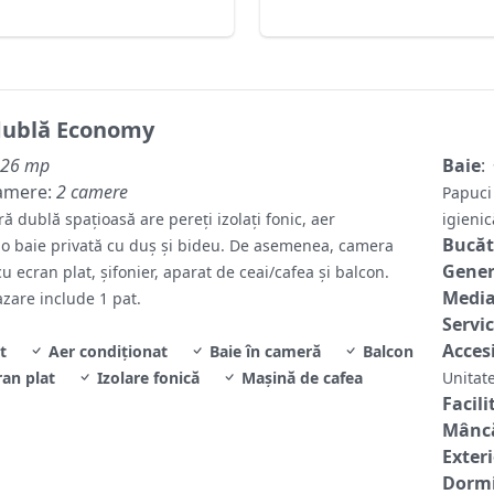
ublă Economy
26 mp
Baie
:
amere:
2 camere
Papuci
 dublă spațioasă are pereți izolați fonic, aer
igieni
Bucăt
i o baie privată cu duș și bideu. De asemenea, camera
Gene
u ecran plat, șifonier, aparat de ceai/cafea și balcon.
Media
azare include 1 pat.
Servic
Accesi
t
Aer condiţionat
Baie în cameră
Balcon
ran plat
Izolare fonică
Mașină de cafea
Unitate
Facili
Mâncă
Exter
Dormi