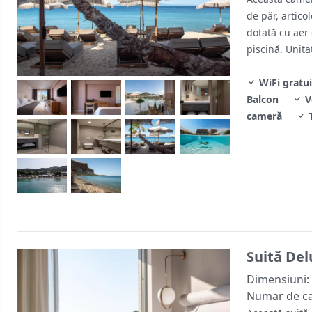
de păr, artico
dotată cu aer 
piscină. Unita
WiFi gratui
Balcon
V
cameră
T
Suită Del
Dimensiuni:
Numar de c