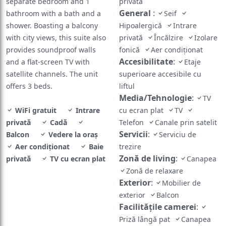
separate bedroom and 1
privată
General
:
bathroom with a bath and a
Seif
shower. Boasting a balcony
Hipoalergică
Intrare
with city views, this suite also
privată
Încălzire
Izolare
provides soundproof walls
fonică
Aer condiționat
Accesibilitate
:
and a flat-screen TV with
Etaje
satellite channels. The unit
superioare accesibile cu
offers 3 beds.
liftul
Media/Tehnologie
:
TV
WiFi gratuit
Intrare
cu ecran plat
TV
privată
Cadă
Telefon
Canale prin satelit
Servicii
:
Balcon
Vedere la oraș
Serviciu de
Aer condiționat
Baie
trezire
Zonă de living
:
privată
TV cu ecran plat
Canapea
Zonă de relaxare
Exterior
:
Mobilier de
exterior
Balcon
Facilităţile camerei
:
Priză lângă pat
Canapea