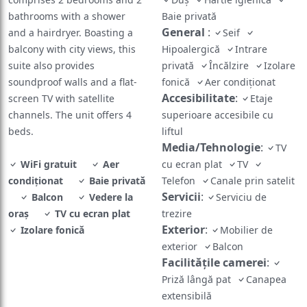
bathrooms with a shower
Baie privată
General
:
and a hairdryer. Boasting a
Seif
balcony with city views, this
Hipoalergică
Intrare
suite also provides
privată
Încălzire
Izolare
soundproof walls and a flat-
fonică
Aer condiționat
Accesibilitate
:
screen TV with satellite
Etaje
channels. The unit offers 4
superioare accesibile cu
beds.
liftul
Media/Tehnologie
:
TV
WiFi gratuit
Aer
cu ecran plat
TV
condiționat
Baie privată
Telefon
Canale prin satelit
Servicii
:
Balcon
Vedere la
Serviciu de
oraș
TV cu ecran plat
trezire
Exterior
:
Izolare fonică
Mobilier de
exterior
Balcon
Facilităţile camerei
:
Priză lângă pat
Canapea
extensibilă