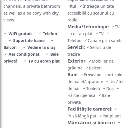
channels, a private bathroom
liftul
Întreaga unitate
as well as a balcony with city
accesibilă cu scaunul cu
views.
rotile
Media/Tehnologie
:
TV
WiFi gratuit
Telefon
cu ecran plat
TV
Suport de haine
Telefon
Canale prin satelit
Servicii
:
Balcon
Vedere la oraș
Serviciu de
Aer condiţionat
Baie
trezire
Exterior
:
privată
TV cu ecran plat
Mobilier de
grădină
Balcon
Baie
:
Prosoape
Articole
de toaletă gratuite
Uscător
de păr
Toaletă
Duş
Hârtie igienică
Baie
privată
Facilităţile camerei
:
Priză lângă pat
Pat pliant
Mâncăruri și băuturi
: