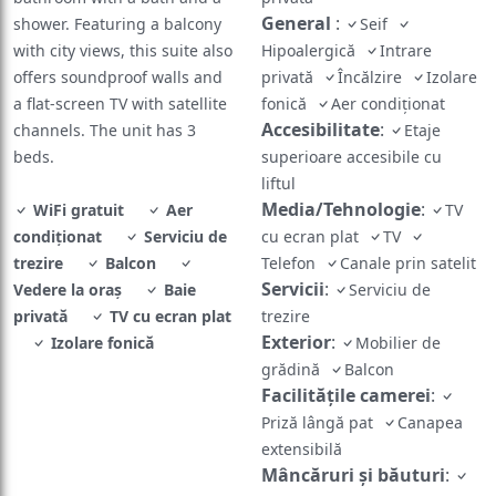
General
:
shower. Featuring a balcony
Seif
with city views, this suite also
Hipoalergică
Intrare
offers soundproof walls and
privată
Încălzire
Izolare
a flat-screen TV with satellite
fonică
Aer condiţionat
Accesibilitate
:
channels. The unit has 3
Etaje
beds.
superioare accesibile cu
liftul
Media/Tehnologie
:
WiFi gratuit
Aer
TV
condiţionat
Serviciu de
cu ecran plat
TV
trezire
Balcon
Telefon
Canale prin satelit
Servicii
:
Vedere la oraș
Baie
Serviciu de
privată
TV cu ecran plat
trezire
Exterior
:
Izolare fonică
Mobilier de
grădină
Balcon
Facilităţile camerei
:
Priză lângă pat
Canapea
extensibilă
Mâncăruri și băuturi
: