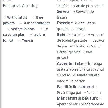
Baie privată cu duș
Telefon
Canale prin satelit
Servicii
:
Serviciu de
WiFi gratuit
Baie
trezire
Exterior
:
privată
Aer condiţionat
Mobilier de
Vedere la oraș
TV
grădină
Terasă
Baie
:
cu ecran plat
Izolare
Prosoape
Articole
fonică
Terasă
de toaletă gratuite
Uscător
de păr
Toaletă
Duş
Hârtie igienică
Baie
privată
Accesibilitate
:
Întreaga
unitate accesibilă cu scaunul
cu rotile
Unitate situată
integral la parter
Facilităţile camerei
:
Priză lângă pat
Pat pliant
Mâncăruri și băuturi
:
Aparat pentru prepararea de