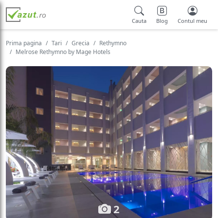
Cauta
Blog
Contul meu
Prima pagina
Tari
Grecia
Rethymno
Melrose Rethymno by Mage Hotels
2