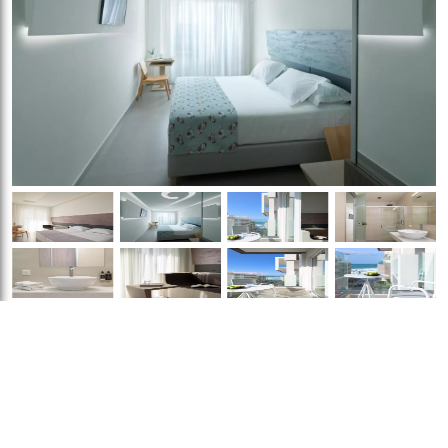
Cameră Premium cu vedere laterală la
mare
Dimensiuni:
26 mp
General
:
Seif
Numar de camere:
2
Hipoalergică
Intrare
camere
privată
Încălzire
Izolare