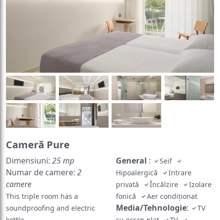
Cameră Pure
Dimensiuni:
25 mp
General
:
Seif
Numar de camere:
2
Hipoalergică
Intrare
camere
privată
Încălzire
Izolare
This triple room has a
fonică
Aer condiţionat
Media/Tehnologie
:
soundproofing and electric
TV
kettle.
cu ecran plat
TV