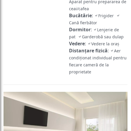
Aparat pentru prepararea de
ceai/cafea
Bucătărie
:
Frigider
Cană fierbător
Dormitor
:
Lenjerie de
pat
Garderobă sau dulap
Vedere
:
Vedere la oraș
Distanțare fizică
:
Aer
condiționat individual pentru
fiecare cameră de la
proprietate