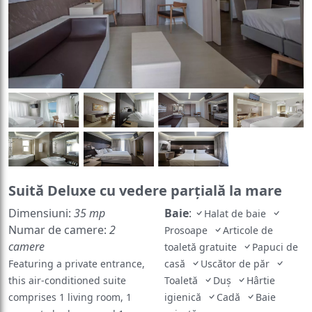
Suită Deluxe cu vedere parțială la mare
Dimensiuni:
35 mp
Baie
:
Halat de baie
Numar de camere:
2
Prosoape
Articole de
camere
toaletă gratuite
Papuci de
Featuring a private entrance,
casă
Uscător de păr
this air-conditioned suite
Toaletă
Duș
Hârtie
comprises 1 living room, 1
igienică
Cadă
Baie