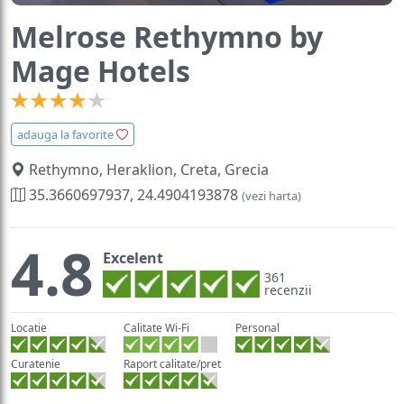
Melrose Rethymno by
Mage Hotels
adauga la favorite
Rethymno, Heraklion, Creta, Grecia
35.3660697937, 24.4904193878
(vezi harta)
4.8
Excelent
361
recenzii
Locatie
Calitate Wi-Fi
Personal
Curatenie
Raport calitate/pret