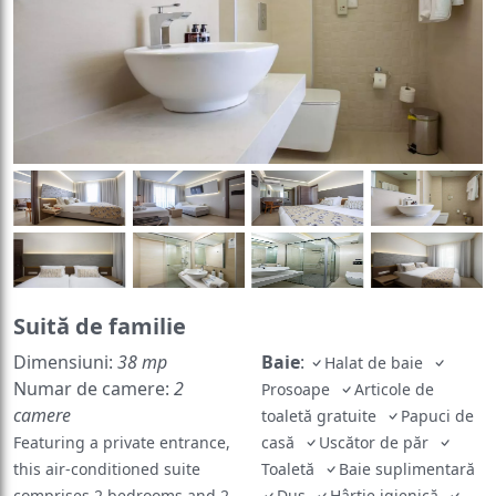
Suită de familie
Dimensiuni:
38 mp
Baie
:
Halat de baie
Numar de camere:
2
Prosoape
Articole de
camere
toaletă gratuite
Papuci de
Featuring a private entrance,
casă
Uscător de păr
this air-conditioned suite
Toaletă
Baie suplimentară
comprises 2 bedrooms and 2
Duș
Hârtie igienică