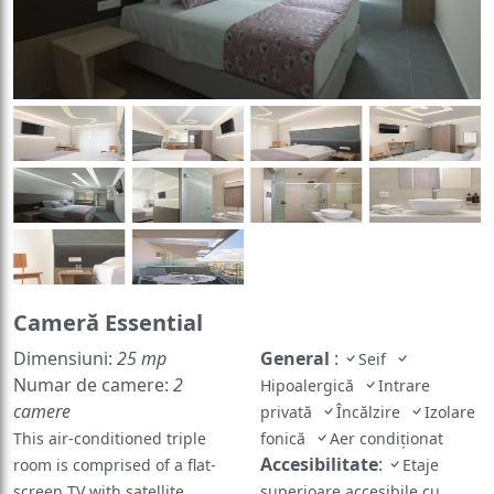
Cameră Essential
Dimensiuni:
25 mp
General
:
Seif
Numar de camere:
2
Hipoalergică
Intrare
camere
privată
Încălzire
Izolare
This air-conditioned triple
fonică
Aer condiţionat
Accesibilitate
:
room is comprised of a flat-
Etaje
screen TV with satellite
superioare accesibile cu