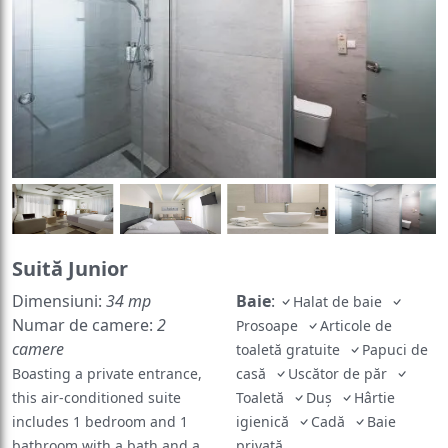
Suită Junior
Dimensiuni:
34 mp
Baie
:
Halat de baie
Numar de camere:
2
Prosoape
Articole de
camere
toaletă gratuite
Papuci de
Boasting a private entrance,
casă
Uscător de păr
this air-conditioned suite
Toaletă
Duş
Hârtie
includes 1 bedroom and 1
igienică
Cadă
Baie
bathroom with a bath and a
privată