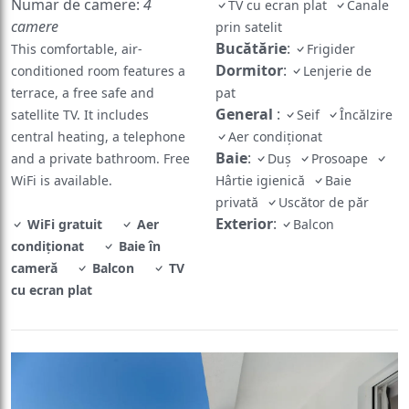
Numar de camere:
4
TV cu ecran plat
Canale
camere
prin satelit
Bucătărie
:
This comfortable, air-
Frigider
Dormitor
:
conditioned room features a
Lenjerie de
terrace, a free safe and
pat
General
:
satellite TV. It includes
Seif
Încălzire
central heating, a telephone
Aer condiționat
Baie
:
and a private bathroom. Free
Duș
Prosoape
WiFi is available.
Hârtie igienică
Baie
privată
Uscător de păr
Exterior
:
WiFi gratuit
Aer
Balcon
condiționat
Baie în
cameră
Balcon
TV
cu ecran plat