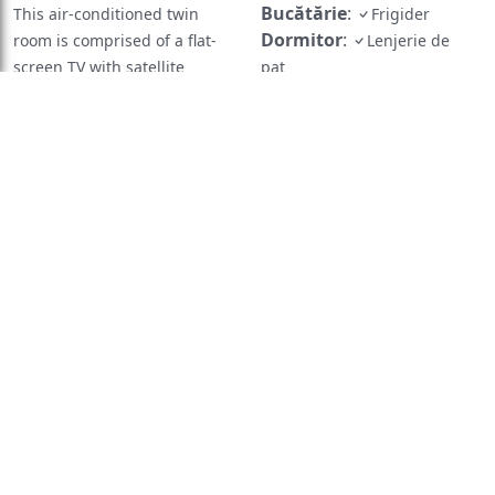
Bucătărie
:
This air-conditioned twin
Frigider
Dormitor
:
room is comprised of a flat-
Lenjerie de
screen TV with satellite
pat
General
:
channels, a private bathroom
Seif
Încălzire
as well as a balcony with pool
Aer condiționat
Vedere
:
views. The unit has 2 beds.
Vedere la piscină
Baie
:
Duș
Prosoape
WiFi gratuit
Aer
Hârtie igienică
Baie
condiționat
Baie în
privată
Uscător de păr
Exterior
:
cameră
Balcon
Balcon
Vedere la piscină
TV cu
ecran plat