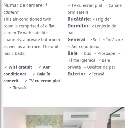
Numar de camere:
1
TV cu ecran plat
Canale
camera
prin satelit
Bucătărie
:
This air-conditioned twin
Frigider
Dormitor
:
room is comprised of a flat-
Lenjerie de
screen TV with satellite
pat
General
:
channels, a private bathroom
Seif
Încălzire
as well as a terrace. The unit
Aer condiționat
Baie
:
has 2 beds.
Duș
Prosoape
Hârtie igienică
Baie
WiFi gratuit
Aer
privată
Uscător de păr
Exterior
:
condiționat
Baie în
Terasă
cameră
TV cu ecran plat
Terasă