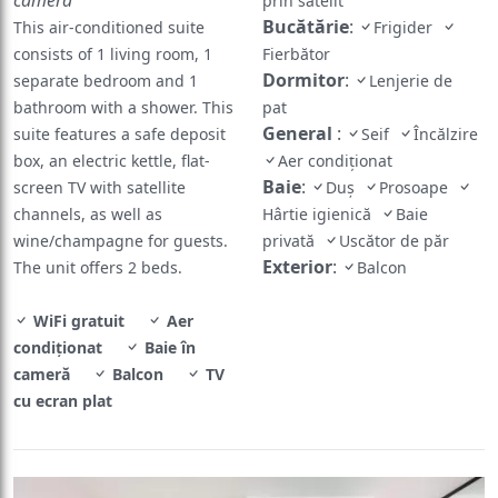
prin satelit
Bucătărie
:
This air-conditioned suite
Frigider
consists of 1 living room, 1
Fierbător
Dormitor
:
separate bedroom and 1
Lenjerie de
bathroom with a shower. This
pat
General
:
suite features a safe deposit
Seif
Încălzire
box, an electric kettle, flat-
Aer condiționat
Baie
:
screen TV with satellite
Duș
Prosoape
channels, as well as
Hârtie igienică
Baie
wine/champagne for guests.
privată
Uscător de păr
Exterior
:
The unit offers 2 beds.
Balcon
WiFi gratuit
Aer
condiționat
Baie în
cameră
Balcon
TV
cu ecran plat