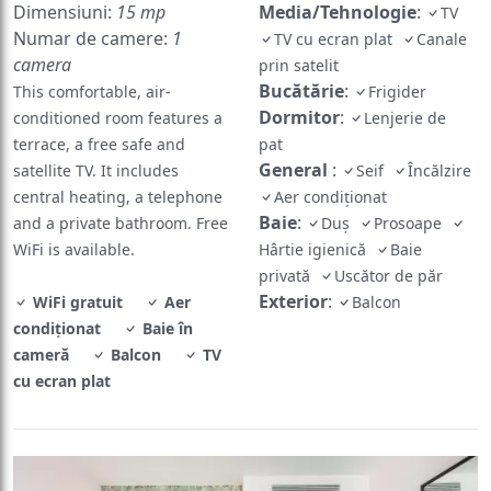
Dimensiuni:
15 mp
Media/Tehnologie
:
TV
Numar de camere:
1
TV cu ecran plat
Canale
camera
prin satelit
Bucătărie
:
This comfortable, air-
Frigider
Dormitor
:
conditioned room features a
Lenjerie de
terrace, a free safe and
pat
General
:
satellite TV. It includes
Seif
Încălzire
central heating, a telephone
Aer condiționat
Baie
:
and a private bathroom. Free
Duș
Prosoape
WiFi is available.
Hârtie igienică
Baie
privată
Uscător de păr
Exterior
:
WiFi gratuit
Aer
Balcon
condiționat
Baie în
cameră
Balcon
TV
cu ecran plat