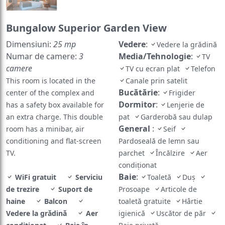
Bungalow Superior Garden View
Dimensiuni:
25 mp
Vedere
:
Vedere la grădină
Numar de camere:
3
Media/Tehnologie
:
TV
camere
TV cu ecran plat
Telefon
This room is located in the
Canale prin satelit
Bucătărie
:
center of the complex and
Frigider
Dormitor
:
has a safety box available for
Lenjerie de
an extra charge. This double
pat
Garderobă sau dulap
General
:
room has a minibar, air
Seif
conditioning and flat-screen
Pardoseală de lemn sau
TV.
parchet
Încălzire
Aer
condiţionat
Baie
:
WiFi gratuit
Serviciu
Toaletă
Duş
de trezire
Suport de
Prosoape
Articole de
haine
Balcon
toaletă gratuite
Hârtie
Vedere la grădină
Aer
igienică
Uscător de păr