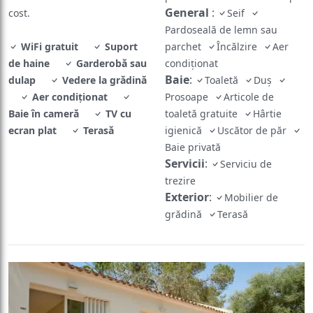
General
:
cost.
Seif
Pardoseală de lemn sau
WiFi gratuit
Suport
parchet
Încălzire
Aer
de haine
Garderobă sau
condiţionat
Baie
:
dulap
Vedere la grădină
Toaletă
Duş
Aer condiţionat
Prosoape
Articole de
Baie în cameră
TV cu
toaletă gratuite
Hârtie
ecran plat
Terasă
igienică
Uscător de păr
Baie privată
Servicii
:
Serviciu de
trezire
Exterior
:
Mobilier de
grădină
Terasă