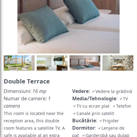
Double Terrace
Dimensiuni:
16 mp
Vedere
:
Vedere la grădină
Numar de camere:
1
Media/Tehnologie
:
TV
camera
TV cu ecran plat
Telefon
This room is located near the
Canale prin satelit
Bucătărie
:
reception area, this double
Frigider
Dormitor
:
room features a satellite TV. A
Lenjerie de
safe is available at an extra
pat
Garderobă sau dulap