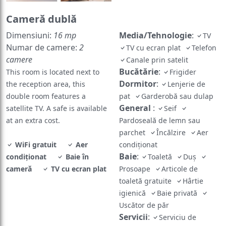
Cameră dublă
Dimensiuni:
16 mp
Media/Tehnologie
:
TV
Numar de camere:
2
TV cu ecran plat
Telefon
camere
Canale prin satelit
Bucătărie
:
This room is located next to
Frigider
Dormitor
:
the reception area, this
Lenjerie de
double room features a
pat
Garderobă sau dulap
General
:
satellite TV. A safe is available
Seif
at an extra cost.
Pardoseală de lemn sau
parchet
Încălzire
Aer
WiFi gratuit
Aer
condiționat
Baie
:
condiționat
Baie în
Toaletă
Duș
cameră
TV cu ecran plat
Prosoape
Articole de
toaletă gratuite
Hârtie
igienică
Baie privată
Uscător de păr
Servicii
:
Serviciu de