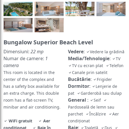
Bungalow Superior Beach Level
Dimensiuni:
22 mp
Vedere
:
Vedere la grădină
Numar de camere:
1
Media/Tehnologie
:
TV
camera
TV cu ecran plat
Telefon
This room is located in the
Canale prin satelit
Bucătărie
:
center of the complex and
Frigider
Dormitor
:
has a safety box available for
Lenjerie de
an extra charge. This double
pat
Garderobă sau dulap
General
:
room has a flat-screen TV,
Seif
minibar and air conditioning.
Pardoseală de lemn sau
parchet
Încălzire
Aer
WiFi gratuit
Aer
condiționat
Baie
:
condiționat
Baie în
Toaletă
Duș