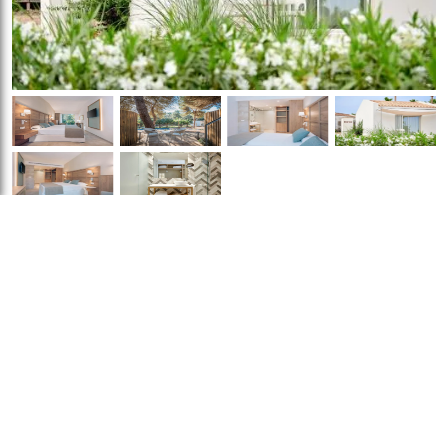
Bungalow Garden View Superior Central
Location
Dimensiuni:
22 mp
Vedere
:
Vedere la grădină
Numar de camere:
2
Media/Tehnologie
:
TV
camere
TV cu ecran plat
Telefon
This air-conditioned
Canale prin satelit
Bucătărie
:
bungalow includes a flat-
Frigider
Dormitor
:
screen TV with satellite
Lenjerie de
channels, a private bathroom
pat
Garderobă sau dulap