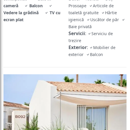
cameră
Balcon
Prosoape
Articole de
Vedere la grădină
TV cu
toaletă gratuite
Hârtie
ecran plat
igienică
Uscător de păr
Baie privată
Servicii
:
Serviciu de
trezire
Exterior
:
Mobilier de
exterior
Balcon