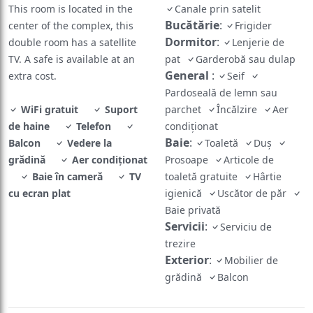
This room is located in the
Canale prin satelit
Bucătărie
:
center of the complex, this
Frigider
Dormitor
:
double room has a satellite
Lenjerie de
TV. A safe is available at an
pat
Garderobă sau dulap
General
:
extra cost.
Seif
Pardoseală de lemn sau
WiFi gratuit
Suport
parchet
Încălzire
Aer
de haine
Telefon
condiţionat
Baie
:
Balcon
Vedere la
Toaletă
Duş
grădină
Aer condiţionat
Prosoape
Articole de
Baie în cameră
TV
toaletă gratuite
Hârtie
cu ecran plat
igienică
Uscător de păr
Baie privată
Servicii
:
Serviciu de
trezire
Exterior
:
Mobilier de
grădină
Balcon