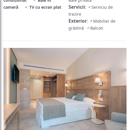
condiţionat
Baie în
Baie privată
Servicii
:
cameră
TV cu ecran plat
Serviciu de
trezire
Exterior
:
Mobilier de
grădină
Balcon