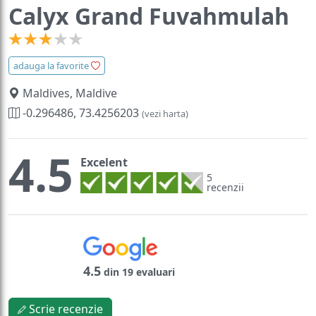
Calyx Grand Fuvahmulah
adauga la favorite
Maldives, Maldive
-0.296486, 73.4256203
(vezi harta)
4.5
Excelent
5
recenzii
4.5
din 19 evaluari
Scrie recenzie