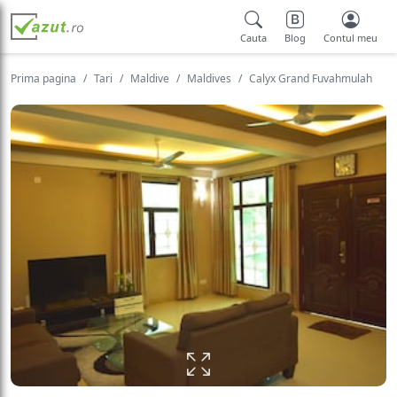
Cauta
Blog
Contul meu
Prima pagina
Tari
Maldive
Maldives
Calyx Grand Fuvahmulah