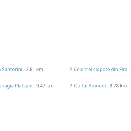
a Santorini
- 2.81 km
Cele trei clopote din Fira
-
anagia Platsani
- 9.47 km
Golful Amoudi
- 9.78 km