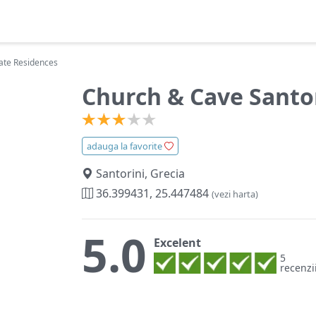
vate Residences
Church & Cave Santor
adauga la favorite
Santorini, Grecia
36.399431, 25.447484
(vezi harta)
5.0
Excelent
5
recenzi