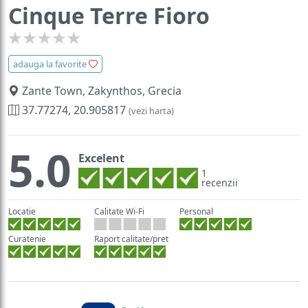
Cinque Terre Fioro
adauga la favorite
Zante Town, Zakynthos, Grecia
37.77274, 20.905817
(vezi harta)
5.0
Excelent
1
recenzii
Locatie
Calitate Wi-Fi
Personal
Curatenie
Raport calitate/pret