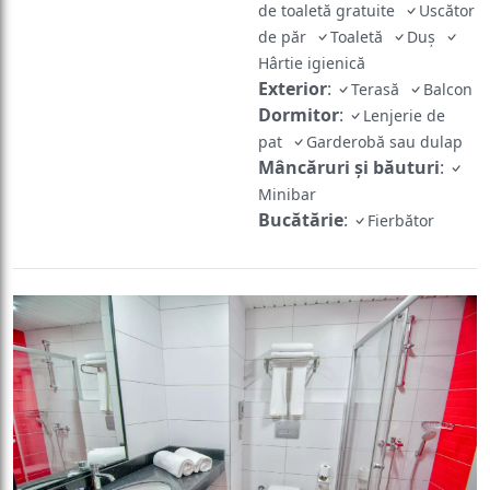
de toaletă gratuite
Uscător
de păr
Toaletă
Duș
Hârtie igienică
Exterior
:
Terasă
Balcon
Dormitor
:
Lenjerie de
pat
Garderobă sau dulap
Mâncăruri și băuturi
:
Minibar
Bucătărie
:
Fierbător