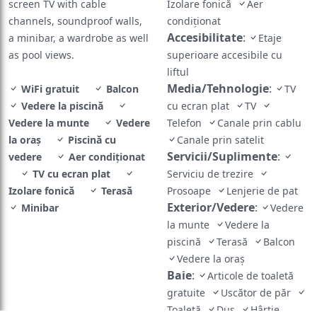
screen TV with cable
Izolare fonică
Aer
channels, soundproof walls,
condiţionat
Accesibilitate
:
a minibar, a wardrobe as well
Etaje
as pool views.
superioare accesibile cu
liftul
Media/Tehnologie
:
WiFi gratuit
Balcon
TV
Vedere la piscină
cu ecran plat
TV
Vedere la munte
Vedere
Telefon
Canale prin cablu
la oraș
Piscină cu
Canale prin satelit
Servicii/Suplimente
:
vedere
Aer condiţionat
TV cu ecran plat
Serviciu de trezire
Izolare fonică
Terasă
Prosoape
Lenjerie de pat
Exterior/Vedere
:
Minibar
Vedere
la munte
Vedere la
piscină
Terasă
Balcon
Vedere la oraș
Baie
:
Articole de toaletă
gratuite
Uscător de păr
Toaletă
Duş
Hârtie