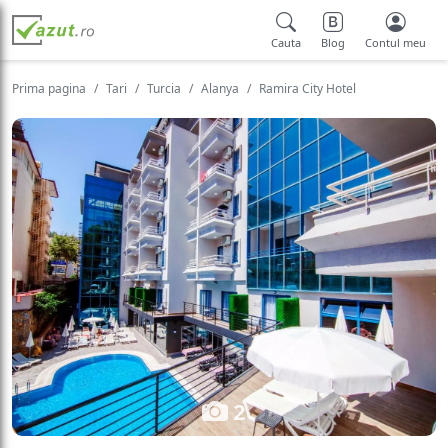
Cauta
Blog
Contul meu
Prima pagina
Tari
Turcia
Alanya
Ramira City Hotel
2