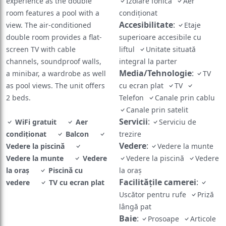
experience as the double
Izolare fonică
Aer
room features a pool with a
condiționat
Accesibilitate
:
view. The air-conditioned
Etaje
double room provides a flat-
superioare accesibile cu
screen TV with cable
liftul
Unitate situată
channels, soundproof walls,
integral la parter
Media/Tehnologie
:
a minibar, a wardrobe as well
TV
as pool views. The unit offers
cu ecran plat
TV
2 beds.
Telefon
Canale prin cablu
Canale prin satelit
Servicii
:
WiFi gratuit
Aer
Serviciu de
condiționat
Balcon
trezire
Vedere
:
Vedere la piscină
Vedere la munte
Vedere la munte
Vedere
Vedere la piscină
Vedere
la oraș
Piscină cu
la oraș
Facilităţile camerei
:
vedere
TV cu ecran plat
Uscător pentru rufe
Priză
lângă pat
Baie
:
Prosoape
Articole