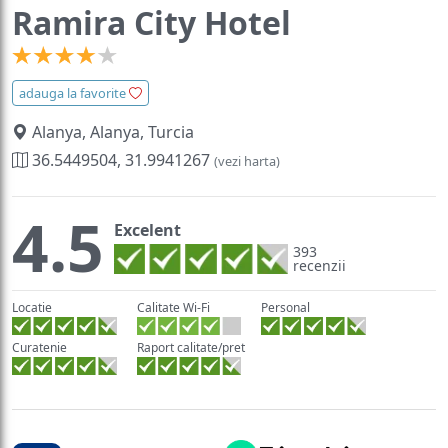
Ramira City Hotel
adauga la favorite
Alanya, Alanya, Turcia
36.5449504, 31.9941267
(vezi harta)
4.5
Excelent
393
recenzii
Locatie
Calitate Wi-Fi
Personal
Curatenie
Raport calitate/pret