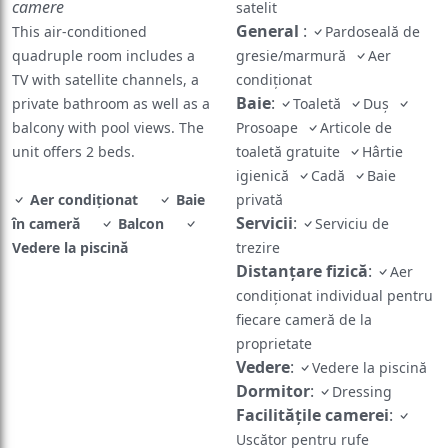
camere
satelit
General
:
This air-conditioned
Pardoseală de
quadruple room includes a
gresie/marmură
Aer
TV with satellite channels, a
condiționat
Baie
:
private bathroom as well as a
Toaletă
Duș
balcony with pool views. The
Prosoape
Articole de
unit offers 2 beds.
toaletă gratuite
Hârtie
igienică
Cadă
Baie
Aer condiționat
Baie
privată
Servicii
:
în cameră
Balcon
Serviciu de
Vedere la piscină
trezire
Distanțare fizică
:
Aer
condiționat individual pentru
fiecare cameră de la
proprietate
Vedere
:
Vedere la piscină
Dormitor
:
Dressing
Facilităţile camerei
:
Uscător pentru rufe