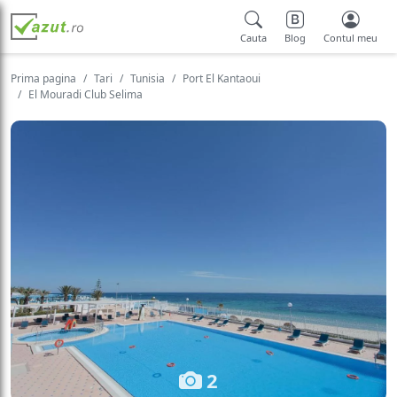
Cauta
Blog
Contul meu
Prima pagina
Tari
Tunisia
Port El Kantaoui
El Mouradi Club Selima
2