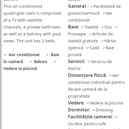
General
:
This air-conditioned
Pardoseală de
quadruple room is comprised
gresie/marmură
Aer
of a TV with satellite
condiționat
Baie
:
channels, a private bathroom
Toaletă
Duș
as well as a balcony with pool
Prosoape
Articole de
views. The unit has 2 beds.
toaletă gratuite
Hârtie
igienică
Cadă
Baie
Aer condiționat
Baie
privată
Servicii
:
în cameră
Balcon
Serviciu de
Vedere la piscină
trezire
Distanțare fizică
:
Aer
condiționat individual pentru
fiecare cameră de la
proprietate
Vedere
:
Vedere la piscină
Dormitor
:
Dressing
Facilităţile camerei
:
Uscător pentru rufe