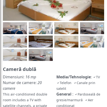
Cameră dublă
Dimensiuni:
16 mp
Media/Tehnologie
:
TV
Numar de camere:
20
Telefon
Canale prin
camere
satelit
General
:
This air-conditioned double
Pardoseală de
room includes a TV with
gresie/marmură
Aer
satellite channels, a private
condiționat