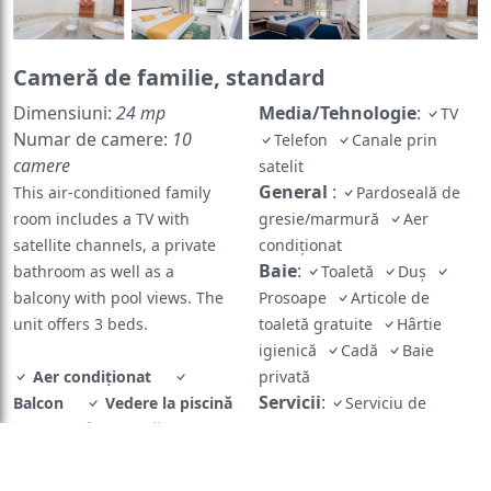
Cameră de familie, standard
Dimensiuni:
24 mp
Media/Tehnologie
:
TV
Numar de camere:
10
Telefon
Canale prin
camere
satelit
General
:
This air-conditioned family
Pardoseală de
room includes a TV with
gresie/marmură
Aer
satellite channels, a private
condiționat
Baie
:
bathroom as well as a
Toaletă
Duș
balcony with pool views. The
Prosoape
Articole de
unit offers 3 beds.
toaletă gratuite
Hârtie
igienică
Cadă
Baie
Aer condiționat
privată
Servicii
:
Balcon
Vedere la piscină
Serviciu de
Baie în cameră
trezire
Distanțare fizică
:
Aer
condiționat individual pentru