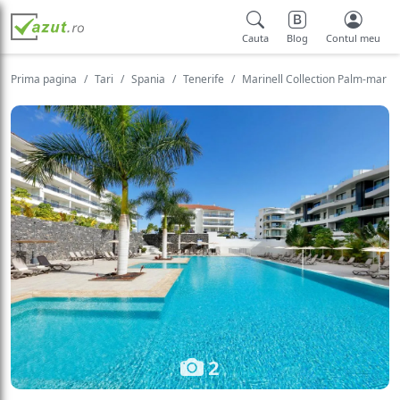
Cauta
Blog
Contul meu
Prima pagina
Tari
Spania
Tenerife
Marinell Collection Palm-mar
2