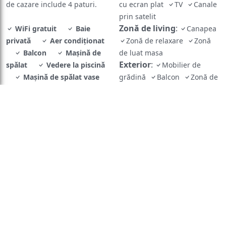
de cazare include 4 paturi.
cu ecran plat
TV
Canale
prin satelit
Zonă de living
:
WiFi gratuit
Baie
Canapea
privată
Aer condiţionat
Zonă de relaxare
Zonă
Balcon
Maşină de
de luat masa
Exterior
:
spălat
Vedere la piscină
Mobilier de
Maşină de spălat vase
grădină
Balcon
Zonă de
TV cu ecran plat
luat masa în aer liber
Vedere
:
Vedere la piscină
Facilităţile camerei
:
uscător de rufe
Canapea
extensibilă
Baie
:
Prosoape
Uscător
de păr
Toaletă
Duş
Hârtie igienică
Baie
privată
Mâncăruri și băuturi
:
Aparat pentru prepararea de
ceai/cafea