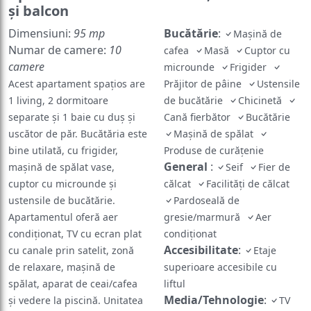
și balcon
Dimensiuni:
95 mp
Bucătărie
:
Mașină de
Numar de camere:
10
cafea
Masă
Cuptor cu
camere
microunde
Frigider
Acest apartament spațios are
Prăjitor de pâine
Ustensile
1 living, 2 dormitoare
de bucătărie
Chicinetă
separate și 1 baie cu duș și
Cană fierbător
Bucătărie
uscător de păr. Bucătăria este
Maşină de spălat
bine utilată, cu frigider,
Produse de curățenie
General
:
mașină de spălat vase,
Seif
Fier de
cuptor cu microunde și
călcat
Facilităţi de călcat
ustensile de bucătărie.
Pardoseală de
Apartamentul oferă aer
gresie/marmură
Aer
condiționat, TV cu ecran plat
condiţionat
Accesibilitate
:
cu canale prin satelit, zonă
Etaje
de relaxare, mașină de
superioare accesibile cu
spălat, aparat de ceai/cafea
liftul
Media/Tehnologie
:
și vedere la piscină. Unitatea
TV