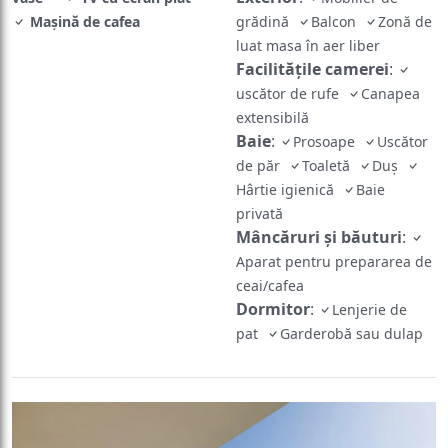
Mașină de cafea
grădină
Balcon
Zonă de
luat masa în aer liber
Facilităţile camerei
:
uscător de rufe
Canapea
extensibilă
Baie
:
Prosoape
Uscător
de păr
Toaletă
Duş
Hârtie igienică
Baie
privată
Mâncăruri și băuturi
:
Aparat pentru prepararea de
ceai/cafea
Dormitor
:
Lenjerie de
pat
Garderobă sau dulap