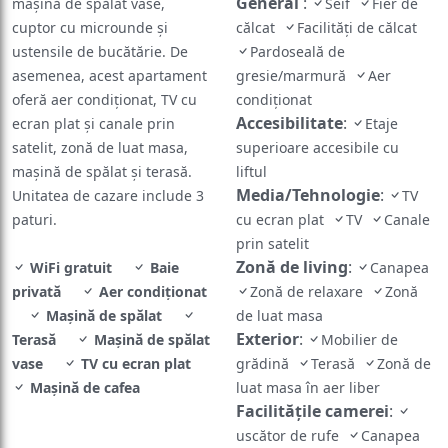
General
:
mașină de spălat vase,
Seif
Fier de
cuptor cu microunde și
călcat
Facilităţi de călcat
ustensile de bucătărie. De
Pardoseală de
asemenea, acest apartament
gresie/marmură
Aer
oferă aer condiționat, TV cu
condiţionat
Accesibilitate
:
ecran plat și canale prin
Etaje
satelit, zonă de luat masa,
superioare accesibile cu
mașină de spălat și terasă.
liftul
Media/Tehnologie
:
Unitatea de cazare include 3
TV
paturi.
cu ecran plat
TV
Canale
prin satelit
Zonă de living
:
WiFi gratuit
Baie
Canapea
privată
Aer condiţionat
Zonă de relaxare
Zonă
Maşină de spălat
de luat masa
Exterior
:
Terasă
Maşină de spălat
Mobilier de
vase
TV cu ecran plat
grădină
Terasă
Zonă de
Mașină de cafea
luat masa în aer liber
Facilităţile camerei
:
uscător de rufe
Canapea