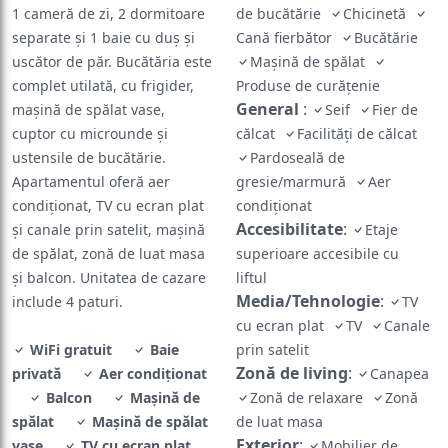
1 cameră de zi, 2 dormitoare
de bucătărie
Chicinetă
separate și 1 baie cu duș și
Cană fierbător
Bucătărie
uscător de păr. Bucătăria este
Maşină de spălat
complet utilată, cu frigider,
Produse de curățenie
General
:
mașină de spălat vase,
Seif
Fier de
cuptor cu microunde și
călcat
Facilităţi de călcat
ustensile de bucătărie.
Pardoseală de
Apartamentul oferă aer
gresie/marmură
Aer
condiționat, TV cu ecran plat
condiţionat
Accesibilitate
:
și canale prin satelit, mașină
Etaje
de spălat, zonă de luat masa
superioare accesibile cu
și balcon. Unitatea de cazare
liftul
Media/Tehnologie
:
include 4 paturi.
TV
cu ecran plat
TV
Canale
WiFi gratuit
Baie
prin satelit
Zonă de living
:
privată
Aer condiţionat
Canapea
Balcon
Maşină de
Zonă de relaxare
Zonă
spălat
Maşină de spălat
de luat masa
Exterior
:
vase
TV cu ecran plat
Mobilier de