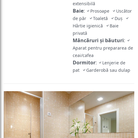
extensibilă
Baie
:
Prosoape
Uscător
de păr
Toaletă
Duş
Hârtie igienică
Baie
privată
Mâncăruri și băuturi
:
Aparat pentru prepararea de
ceai/cafea
Dormitor
:
Lenjerie de
pat
Garderobă sau dulap