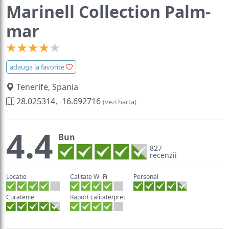
Marinell Collection Palm-
mar
adauga la favorite
Tenerife, Spania
28.025314, -16.692716
(vezi harta)
4.4
Bun
827
recenzii
Locatie
Calitate Wi-Fi
Personal
Curatenie
Raport calitate/pret