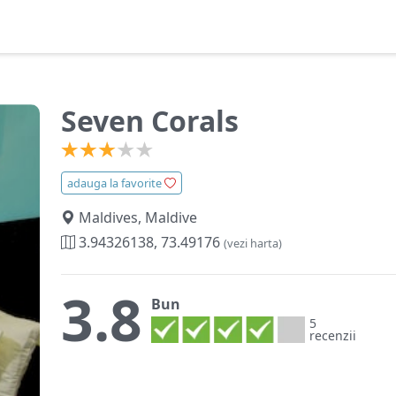
Seven Corals
adauga la favorite
Maldives, Maldive
3.94326138, 73.49176
(vezi harta)
3.8
Bun
5
recenzii