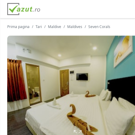
Prima pagina
Tari
Maldive
Maldives
Seven Corals