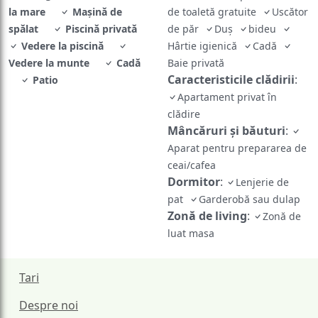
la mare
Maşină de
de toaletă gratuite
Uscător
spălat
Piscină privată
de păr
Duş
bideu
Vedere la piscină
Hârtie igienică
Cadă
Vedere la munte
Cadă
Baie privată
Caracteristicile clădirii
:
Patio
Apartament privat în
clădire
Mâncăruri și băuturi
:
Aparat pentru prepararea de
ceai/cafea
Dormitor
:
Lenjerie de
pat
Garderobă sau dulap
Zonă de living
:
Zonă de
luat masa
Tari
Despre noi