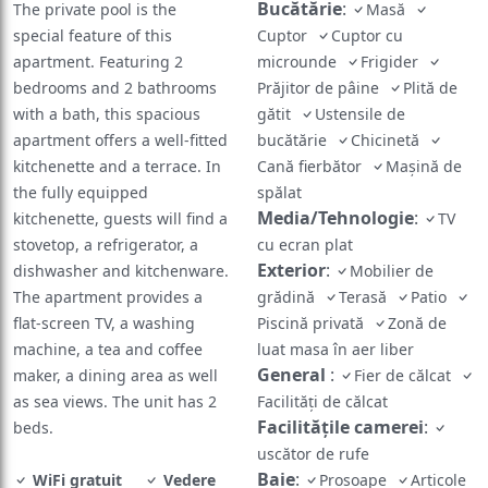
Bucătărie
:
The private pool is the
Masă
special feature of this
Cuptor
Cuptor cu
apartment. Featuring 2
microunde
Frigider
bedrooms and 2 bathrooms
Prăjitor de pâine
Plită de
with a bath, this spacious
gătit
Ustensile de
apartment offers a well-fitted
bucătărie
Chicinetă
kitchenette and a terrace. In
Cană fierbător
Maşină de
the fully equipped
spălat
Media/Tehnologie
:
kitchenette, guests will find a
TV
stovetop, a refrigerator, a
cu ecran plat
Exterior
:
dishwasher and kitchenware.
Mobilier de
The apartment provides a
grădină
Terasă
Patio
flat-screen TV, a washing
Piscină privată
Zonă de
machine, a tea and coffee
luat masa în aer liber
General
:
maker, a dining area as well
Fier de călcat
as sea views. The unit has 2
Facilităţi de călcat
Facilităţile camerei
:
beds.
uscător de rufe
Baie
:
WiFi gratuit
Vedere
Prosoape
Articole