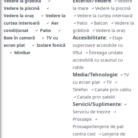
Exterior/Vedere
:
Vedere la grădină
Vedere
Vedere la piscină
la mare
Vedere la piscină
Vedere la oraș
Vedere la
Vedere la curtea interioară
curtea interioară
Aer
Patio
Balcon
Vedere la
condiţionat
Patio
grădină
Vedere la oraș
Accesibilitate
:
Baie în cameră
TV cu
Etaje
ecran plat
Izolare fonică
superioare accesibile cu
Minibar
liftul
Întreaga unitate
accesibilă cu scaunul cu
rotile
Media/Tehnologie
:
TV
cu ecran plat
TV
Telefon
Canale prin cablu
Canale prin satelit
Servicii/Suplimente
:
Serviciu de trezire
Prosoape
Prosoape/lenjerie de pat
contra cost
Lenjerie de