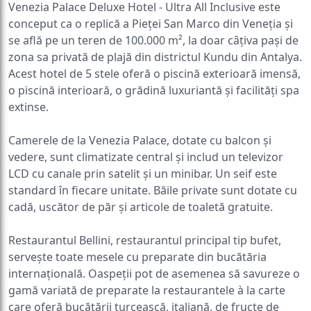
Venezia Palace Deluxe Hotel - Ultra All Inclusive este
conceput ca o replică a Pieței San Marco din Veneția și
se află pe un teren de 100.000 m², la doar câțiva pași de
zona sa privată de plajă din districtul Kundu din Antalya.
Acest hotel de 5 stele oferă o piscină exterioară imensă,
o piscină interioară, o grădină luxuriantă și facilități spa
extinse.
Camerele de la Venezia Palace, dotate cu balcon și
vedere, sunt climatizate central și includ un televizor
LCD cu canale prin satelit și un minibar. Un seif este
standard în fiecare unitate. Băile private sunt dotate cu
cadă, uscător de păr și articole de toaletă gratuite.
Restaurantul Bellini, restaurantul principal tip bufet,
servește toate mesele cu preparate din bucătăria
internațională. Oaspeții pot de asemenea să savureze o
gamă variată de preparate la restaurantele à la carte
care oferă bucătării turcească, italiană, de fructe de