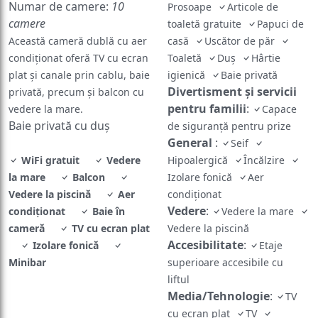
Numar de camere:
10
Prosoape
Articole de
camere
toaletă gratuite
Papuci de
Această cameră dublă cu aer
casă
Uscător de păr
condiționat oferă TV cu ecran
Toaletă
Duş
Hârtie
plat și canale prin cablu, baie
igienică
Baie privată
Divertisment și servicii
privată, precum și balcon cu
pentru familii
:
vedere la mare.
Capace
Baie privată cu duș
de siguranță pentru prize
General
:
Seif
WiFi gratuit
Vedere
Hipoalergică
Încălzire
la mare
Balcon
Izolare fonică
Aer
Vedere la piscină
Aer
condiţionat
Vedere
:
condiţionat
Baie în
Vedere la mare
cameră
TV cu ecran plat
Vedere la piscină
Accesibilitate
:
Izolare fonică
Etaje
Minibar
superioare accesibile cu
liftul
Media/Tehnologie
:
TV
cu ecran plat
TV