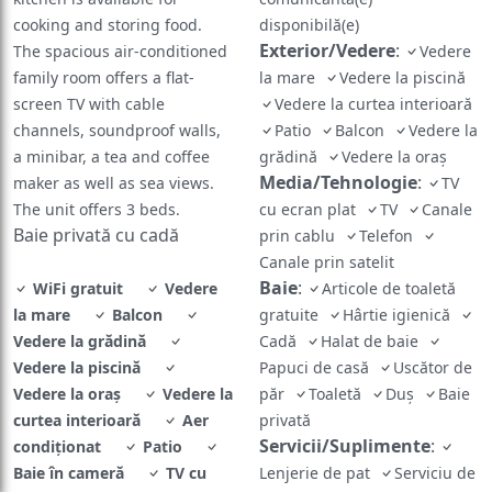
cooking and storing food.
disponibilă(e)
Exterior/Vedere
:
The spacious air-conditioned
Vedere
family room offers a flat-
la mare
Vedere la piscină
screen TV with cable
Vedere la curtea interioară
channels, soundproof walls,
Patio
Balcon
Vedere la
a minibar, a tea and coffee
grădină
Vedere la oraș
Media/Tehnologie
:
maker as well as sea views.
TV
The unit offers 3 beds.
cu ecran plat
TV
Canale
Baie privată cu cadă
prin cablu
Telefon
Canale prin satelit
Baie
:
WiFi gratuit
Vedere
Articole de toaletă
la mare
Balcon
gratuite
Hârtie igienică
Vedere la grădină
Cadă
Halat de baie
Vedere la piscină
Papuci de casă
Uscător de
Vedere la oraș
Vedere la
păr
Toaletă
Duş
Baie
curtea interioară
Aer
privată
Servicii/Suplimente
:
condiţionat
Patio
Baie în cameră
TV cu
Lenjerie de pat
Serviciu de