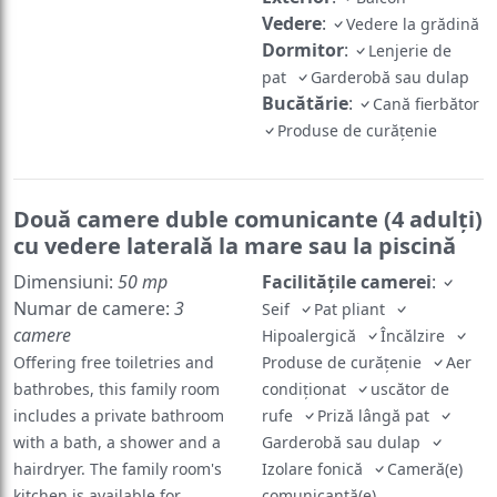
Vedere
:
Vedere la grădină
Dormitor
:
Lenjerie de
pat
Garderobă sau dulap
Bucătărie
:
Cană fierbător
Produse de curățenie
Două camere duble comunicante (4 adulţi)
cu vedere laterală la mare sau la piscină
Dimensiuni:
50 mp
Facilităţile camerei
:
Numar de camere:
3
Seif
Pat pliant
camere
Hipoalergică
Încălzire
Offering free toiletries and
Produse de curățenie
Aer
bathrobes, this family room
condiţionat
uscător de
includes a private bathroom
rufe
Priză lângă pat
with a bath, a shower and a
Garderobă sau dulap
hairdryer. The family room's
Izolare fonică
Cameră(e)
kitchen is available for
comunicantă(e)