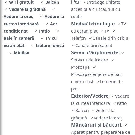
WiFi gratuit
Balcon
liftul
Întreaga unitate
Vedere la grădină
accesibilă cu scaunul cu
Vedere la oraș
Vedere la
rotile
Media/Tehnologie
:
curtea interioară
Aer
TV
condiţionat
Patio
cu ecran plat
TV
Baie în cameră
TV cu
Telefon
Canale prin cablu
ecran plat
Izolare fonică
Canale prin satelit
Servicii/Suplimente
:
Minibar
Serviciu de trezire
Prosoape
Prosoape/lenjerie de pat
contra cost
Lenjerie de
pat
Exterior/Vedere
:
Vedere
la curtea interioară
Patio
Balcon
Vedere la
grădină
Vedere la oraș
Mâncăruri și băuturi
:
Aparat pentru prepararea de