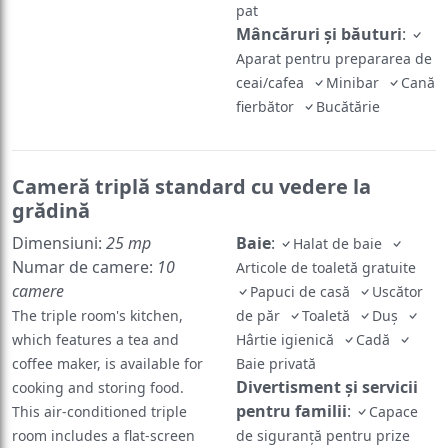
pat
Mâncăruri și băuturi
:
Aparat pentru prepararea de
ceai/cafea
Minibar
Cană
fierbător
Bucătărie
Cameră triplă standard cu vedere la
grădină
Dimensiuni:
25 mp
Baie
:
Halat de baie
Numar de camere:
10
Articole de toaletă gratuite
camere
Papuci de casă
Uscător
The triple room's kitchen,
de păr
Toaletă
Duş
which features a tea and
Hârtie igienică
Cadă
coffee maker, is available for
Baie privată
Divertisment și servicii
cooking and storing food.
pentru familii
:
This air-conditioned triple
Capace
room includes a flat-screen
de siguranță pentru prize