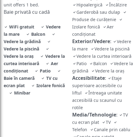
unit offers 1 bed.
Hipoalergică
Încălzire
Baie privată cu cadă
Garderobă sau dulap
Produse de curățenie
WiFi gratuit
Vedere
Izolare fonică
Aer
la mare
Balcon
condiţionat
Exterior/Vedere
:
Vedere la grădină
Vedere
Vedere la piscină
la mare
Vedere la piscină
Vedere la oraș
Vedere la
Vedere la curtea interioară
curtea interioară
Aer
Patio
Balcon
Vedere la
condiţionat
Patio
grădină
Vedere la oraș
Accesibilitate
:
Baie în cameră
TV cu
Etaje
ecran plat
Izolare fonică
superioare accesibile cu
Minibar
liftul
Întreaga unitate
accesibilă cu scaunul cu
rotile
Media/Tehnologie
:
TV
cu ecran plat
TV
Telefon
Canale prin cablu
Canale prin satelit