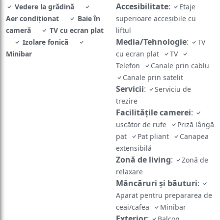
Accesibilitate
:
Vedere la grădină
Etaje
Aer condiţionat
Baie în
superioare accesibile cu
cameră
TV cu ecran plat
liftul
Media/Tehnologie
:
Izolare fonică
TV
Minibar
cu ecran plat
TV
Telefon
Canale prin cablu
Canale prin satelit
Servicii
:
Serviciu de
trezire
Facilităţile camerei
:
uscător de rufe
Priză lângă
pat
Pat pliant
Canapea
extensibilă
Zonă de living
:
Zonă de
relaxare
Mâncăruri și băuturi
:
Aparat pentru prepararea de
ceai/cafea
Minibar
Exterior
:
Balcon