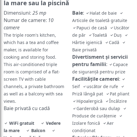
la mare sau la piscină
Dimensiuni:
25 mp
Baie
:
Halat de baie
Numar de camere:
10
Articole de toaletă gratuite
camere
Papuci de casă
Uscător
The triple room's kitchen,
de păr
Toaletă
Duş
which has a tea and coffee
Hârtie igienică
Cadă
maker, is available for
Baie privată
Divertisment și servicii
cooking and storing food.
pentru familii
:
This air-conditioned triple
Capace
room is comprised of a flat-
de siguranță pentru prize
Facilităţile camerei
:
screen TV with cable
channels, a private bathroom
Seif
uscător de rufe
as well as a balcony with sea
Priză lângă pat
Pat pliant
views.
Hipoalergică
Încălzire
Baie privată cu cadă
Garderobă sau dulap
Produse de curățenie
WiFi gratuit
Vedere
Izolare fonică
Aer
la mare
Balcon
condiţionat