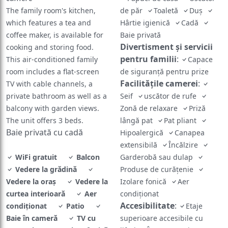
The family room's kitchen,
de păr
Toaletă
Duş
which features a tea and
Hârtie igienică
Cadă
coffee maker, is available for
Baie privată
Divertisment și servicii
cooking and storing food.
pentru familii
:
This air-conditioned family
Capace
room includes a flat-screen
de siguranță pentru prize
Facilităţile camerei
:
TV with cable channels, a
private bathroom as well as a
Seif
uscător de rufe
balcony with garden views.
Zonă de relaxare
Priză
The unit offers 3 beds.
lângă pat
Pat pliant
Baie privată cu cadă
Hipoalergică
Canapea
extensibilă
Încălzire
WiFi gratuit
Balcon
Garderobă sau dulap
Vedere la grădină
Produse de curățenie
Vedere la oraș
Vedere la
Izolare fonică
Aer
curtea interioară
Aer
condiţionat
Accesibilitate
:
condiţionat
Patio
Etaje
Baie în cameră
TV cu
superioare accesibile cu