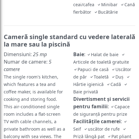
ceai/cafea
Minibar
Cană
fierbător
Bucătărie
Cameră single standard cu vedere laterală
la mare sau la piscină
Dimensiuni:
25 mp
Baie
:
Halat de baie
Numar de camere:
5
Articole de toaletă gratuite
camere
Papuci de casă
Uscător
The single room's kitchen,
de păr
Toaletă
Duş
which features a tea and
Hârtie igienică
Cadă
coffee maker, is available for
Baie privată
Divertisment și servicii
cooking and storing food.
pentru familii
:
This air-conditioned single
Capace
room includes a flat-screen
de siguranță pentru prize
Facilităţile camerei
:
TV with cable channels, a
private bathroom as well as a
Seif
uscător de rufe
balcony with sea views. The
Priză lângă pat
Pat pliant