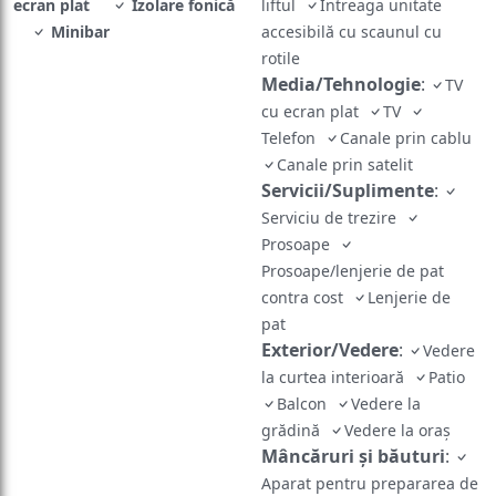
ecran plat
Izolare fonică
liftul
Întreaga unitate
Minibar
accesibilă cu scaunul cu
rotile
Media/Tehnologie
:
TV
cu ecran plat
TV
Telefon
Canale prin cablu
Canale prin satelit
Servicii/Suplimente
:
Serviciu de trezire
Prosoape
Prosoape/lenjerie de pat
contra cost
Lenjerie de
pat
Exterior/Vedere
:
Vedere
la curtea interioară
Patio
Balcon
Vedere la
grădină
Vedere la oraș
Mâncăruri și băuturi
:
Aparat pentru prepararea de