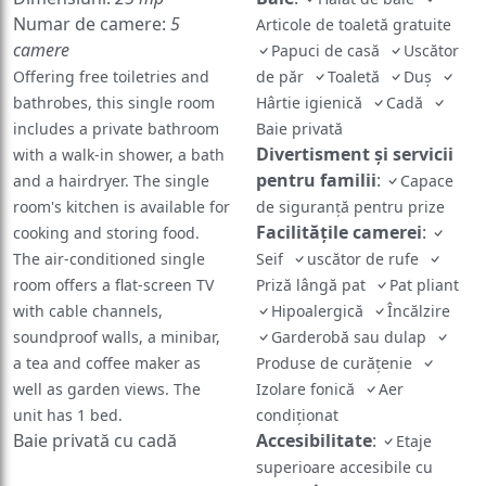
Numar de camere:
5
Articole de toaletă gratuite
camere
Papuci de casă
Uscător
Offering free toiletries and
de păr
Toaletă
Duş
bathrobes, this single room
Hârtie igienică
Cadă
includes a private bathroom
Baie privată
Divertisment și servicii
with a walk-in shower, a bath
pentru familii
:
and a hairdryer. The single
Capace
room's kitchen is available for
de siguranță pentru prize
Facilităţile camerei
:
cooking and storing food.
The air-conditioned single
Seif
uscător de rufe
room offers a flat-screen TV
Priză lângă pat
Pat pliant
with cable channels,
Hipoalergică
Încălzire
soundproof walls, a minibar,
Garderobă sau dulap
a tea and coffee maker as
Produse de curățenie
well as garden views. The
Izolare fonică
Aer
unit has 1 bed.
condiţionat
Baie privată cu cadă
Accesibilitate
:
Etaje
superioare accesibile cu