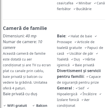
ceai/cafea
Minibar
Cană
fierbător
Bucătărie
Cameră de familie
Dimensiuni:
40 mp
Baie
:
Halat de baie
Numar de camere:
10
Prosoape
Articole de
camere
toaletă gratuite
Papuci de
Această cameră de familie
casă
Uscător de păr
este dotată cu aer
Toaletă
Duş
Hârtie
condiționat și are TV cu ecran
igienică
Baie privată
Divertisment și servicii
plat cu canale prin cablu,
pentru familii
:
baie privată și balcon cu
Capace
vedere la grădină. Unitatea
de siguranță pentru prize
General
:
oferă 4 paturi.
Seif
Baie privată cu duș
Hipoalergică
Încălzire
Izolare fonică
Aer
WiFi gratuit
Balcon
condiţionat