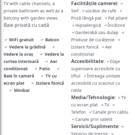
Facilităţile camerei
:
TV with cable channels, a
private bathroom as well as a
Seif
uscător de rufe
balcony with garden views.
Priză lângă pat
Pat pliant
Baie privată cu cadă
Hipoalergică
Încălzire
Garderobă sau dulap
WiFi gratuit
Balcon
Produse de curățenie
Vedere la grădină
Izolare fonică
Aer
Vedere la oraș
Vedere la
condiţionat
Accesibilitate
:
curtea interioară
Aer
Etaje
condiţionat
Patio
superioare accesibile cu
Baie în cameră
TV cu
liftul
Întreaga unitate
ecran plat
Izolare fonică
accesibilă cu scaunul cu
Minibar
rotile
Media/Tehnologie
:
TV
cu ecran plat
TV
Telefon
Canale prin cablu
Canale prin satelit
Servicii/Suplimente
:
Serviciu de trezire