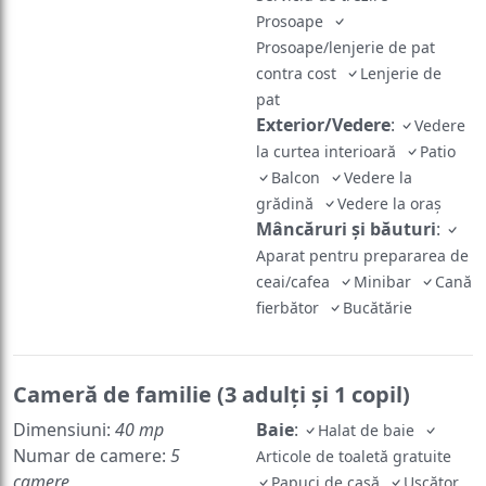
Prosoape
Prosoape/lenjerie de pat
contra cost
Lenjerie de
pat
Exterior/Vedere
:
Vedere
la curtea interioară
Patio
Balcon
Vedere la
grădină
Vedere la oraș
Mâncăruri și băuturi
:
Aparat pentru prepararea de
ceai/cafea
Minibar
Cană
fierbător
Bucătărie
Cameră de familie (3 adulţi şi 1 copil)
Dimensiuni:
40 mp
Baie
:
Halat de baie
Numar de camere:
5
Articole de toaletă gratuite
camere
Papuci de casă
Uscător