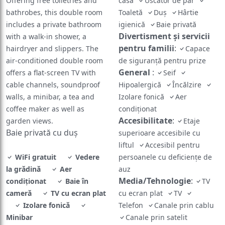
Offering free toiletries and
casă
Uscător de păr
bathrobes, this double room
Toaletă
Duş
Hârtie
includes a private bathroom
igienică
Baie privată
Divertisment și servicii
with a walk-in shower, a
pentru familii
:
hairdryer and slippers. The
Capace
air-conditioned double room
de siguranță pentru prize
General
:
offers a flat-screen TV with
Seif
cable channels, soundproof
Hipoalergică
Încălzire
walls, a minibar, a tea and
Izolare fonică
Aer
coffee maker as well as
condiţionat
Accesibilitate
:
garden views.
Etaje
Baie privată cu duș
superioare accesibile cu
liftul
Accesibil pentru
WiFi gratuit
Vedere
persoanele cu deficiențe de
la grădină
Aer
auz
Media/Tehnologie
:
condiţionat
Baie în
TV
cameră
TV cu ecran plat
cu ecran plat
TV
Izolare fonică
Telefon
Canale prin cablu
Minibar
Canale prin satelit