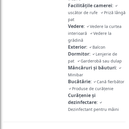
Facilităţile camerei
:
uscător de rufe
Priză lângă
pat
Vedere
:
Vedere la curtea
interioară
Vedere la
grădină
Exterior
:
Balcon
Dormitor
:
Lenjerie de
pat
Garderobă sau dulap
Mâncăruri și băuturi
:
Minibar
Bucătărie
:
Cană fierbător
Produse de curățenie
Curățenie și
dezinfectare
:
Dezinfectant pentru mâini