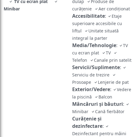
TV cu ecran plat
dulap
Produse de
Minibar
curățenie
Aer condiţionat
Accesibilitate
:
Etaje
superioare accesibile cu
liftul
Unitate situată
integral la parter
Media/Tehnologie
:
TV
cu ecran plat
TV
Telefon
Canale prin satelit
Servicii/Suplimente
:
Serviciu de trezire
Prosoape
Lenjerie de pat
Exterior/Vedere
:
Vedere
la piscină
Balcon
Mâncăruri și băuturi
:
Minibar
Cană fierbător
Curățenie și
dezinfectare
:
Dezinfectant pentru mâini