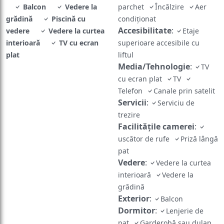
Balcon
Vedere la
parchet
Încălzire
Aer
grădină
Piscină cu
condiţionat
Accesibilitate
:
vedere
Vedere la curtea
Etaje
interioară
TV cu ecran
superioare accesibile cu
plat
liftul
Media/Tehnologie
:
TV
cu ecran plat
TV
Telefon
Canale prin satelit
Servicii
:
Serviciu de
trezire
Facilităţile camerei
:
uscător de rufe
Priză lângă
pat
Vedere
:
Vedere la curtea
interioară
Vedere la
grădină
Exterior
:
Balcon
Dormitor
:
Lenjerie de
pat
Garderobă sau dulap