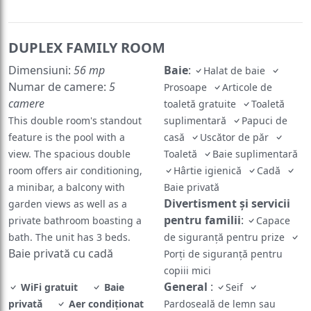
DUPLEX FAMILY ROOM
Dimensiuni:
56 mp
Baie
:
Halat de baie
Numar de camere:
5
Prosoape
Articole de
camere
toaletă gratuite
Toaletă
This double room's standout
suplimentară
Papuci de
feature is the pool with a
casă
Uscător de păr
view. The spacious double
Toaletă
Baie suplimentară
room offers air conditioning,
Hârtie igienică
Cadă
a minibar, a balcony with
Baie privată
Divertisment și servicii
garden views as well as a
pentru familii
:
private bathroom boasting a
Capace
bath. The unit has 3 beds.
de siguranță pentru prize
Baie privată cu cadă
Porți de siguranță pentru
copiii mici
General
:
WiFi gratuit
Baie
Seif
privată
Aer condiţionat
Pardoseală de lemn sau