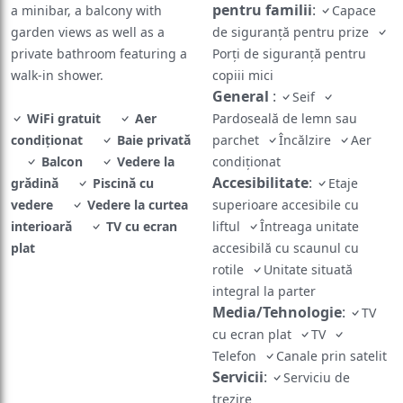
pentru familii
:
a minibar, a balcony with
Capace
garden views as well as a
de siguranță pentru prize
private bathroom featuring a
Porți de siguranță pentru
walk-in shower.
copiii mici
General
:
Seif
WiFi gratuit
Aer
Pardoseală de lemn sau
condiţionat
Baie privată
parchet
Încălzire
Aer
Balcon
Vedere la
condiţionat
Accesibilitate
:
grădină
Piscină cu
Etaje
vedere
Vedere la curtea
superioare accesibile cu
interioară
TV cu ecran
liftul
Întreaga unitate
plat
accesibilă cu scaunul cu
rotile
Unitate situată
integral la parter
Media/Tehnologie
:
TV
cu ecran plat
TV
Telefon
Canale prin satelit
Servicii
:
Serviciu de
trezire