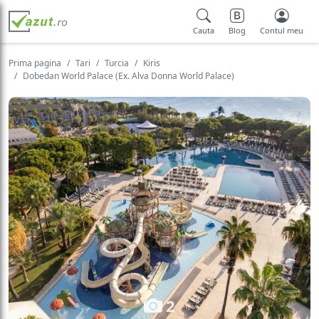
Cauta
Blog
Contul meu
Prima pagina
Tari
Turcia
Kiris
Dobedan World Palace (Ex. Alva Donna World Palace)
2