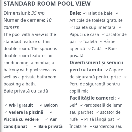
STANDARD ROOM POOL VIEW
Dimensiuni:
35 mp
Baie
:
Halat de baie
Numar de camere:
10
Articole de toaletă gratuite
camere
Toaletă suplimentară
The pool with a view is the
Papuci de casă
Uscător de
standout feature of this
păr
Toaletă
Hârtie
double room. The spacious
igienică
Cadă
Baie
double room features air
privată
Divertisment și servicii
conditioning, a minibar, a
pentru familii
:
balcony with pool views as
Capace
well as a private bathroom
de siguranță pentru prize
boasting a bath.
Porți de siguranță pentru
Baie privată cu cadă
copiii mici
Facilităţile camerei
:
WiFi gratuit
Balcon
Seif
Pardoseală de lemn
Vedere la piscină
sau parchet
uscător de
Piscină cu vedere
Aer
rufe
Priză lângă pat
condiţionat
Baie privată
Încălzire
Garderobă sau