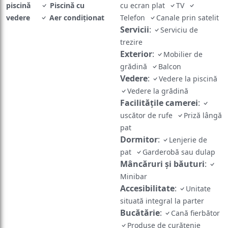
piscină
Piscină cu
cu ecran plat
TV
vedere
Aer condiţionat
Telefon
Canale prin satelit
Servicii
:
Serviciu de
trezire
Exterior
:
Mobilier de
grădină
Balcon
Vedere
:
Vedere la piscină
Vedere la grădină
Facilităţile camerei
:
uscător de rufe
Priză lângă
pat
Dormitor
:
Lenjerie de
pat
Garderobă sau dulap
Mâncăruri și băuturi
:
Minibar
Accesibilitate
:
Unitate
situată integral la parter
Bucătărie
:
Cană fierbător
Produse de curățenie