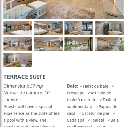
TERRACE SUITE
Dimensiuni:
57 mp
Baie
:
Halat de baie
Numar de camere:
10
Prosoape
Articole de
camere
toaletă gratuite
Toaletă
Guests will have a special
suplimentară
Papuci de
experience as the suite offers
casă
Uscător de păr
a pool with a view. The
Cadă spa
Toaletă
Baie
spacious suite provides air
suplimentară
Duș