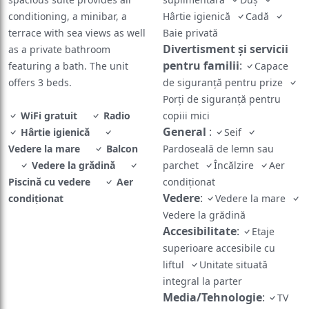
conditioning, a minibar, a
Hârtie igienică
Cadă
terrace with sea views as well
Baie privată
Divertisment și servicii
as a private bathroom
pentru familii
:
featuring a bath. The unit
Capace
offers 3 beds.
de siguranță pentru prize
Porți de siguranță pentru
WiFi gratuit
Radio
copiii mici
General
:
Hârtie igienică
Seif
Vedere la mare
Balcon
Pardoseală de lemn sau
Vedere la grădină
parchet
Încălzire
Aer
Piscină cu vedere
Aer
condiționat
Vedere
:
condiționat
Vedere la mare
Vedere la grădină
Accesibilitate
:
Etaje
superioare accesibile cu
liftul
Unitate situată
integral la parter
Media/Tehnologie
:
TV