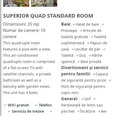
SUPERIOR QUAD STANDARD ROOM
Dimensiuni:
35 mp
Baie
:
Halat de baie
Numar de camere:
10
Prosoape
Articole de
camere
toaletă gratuite
Toaletă
This quadruple room
suplimentară
Papuci de
features a pool with a view.
casă
Uscător de păr
This air-conditioned
Toaletă
Duş
Hârtie
quadruple room is comprised
igienică
Baie privată
Divertisment și servicii
of a flat-screen TV with
pentru familii
:
satellite channels, a private
Capace
bathroom as well as a
de siguranță pentru prize
balcony with garden views.
Porți de siguranță pentru
The unit has 4 beds.
copiii mici
General
:
Seif
WiFi gratuit
Telefon
Pardoseală de lemn sau
Serviciu de trezire
parchet
Încălzire
Aer