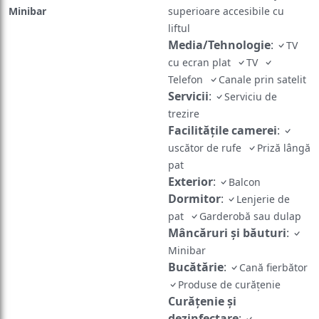
Minibar
superioare accesibile cu
liftul
Media/Tehnologie
:
TV
cu ecran plat
TV
Telefon
Canale prin satelit
Servicii
:
Serviciu de
trezire
Facilităţile camerei
:
uscător de rufe
Priză lângă
pat
Exterior
:
Balcon
Dormitor
:
Lenjerie de
pat
Garderobă sau dulap
Mâncăruri și băuturi
:
Minibar
Bucătărie
:
Cană fierbător
Produse de curățenie
Curățenie și
dezinfectare
: