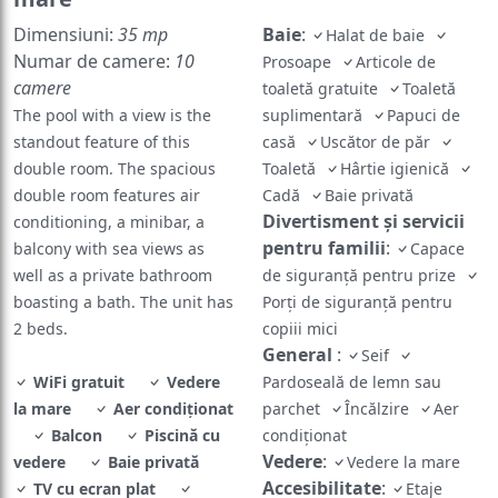
Dimensiuni:
35 mp
Baie
:
Halat de baie
Numar de camere:
10
Prosoape
Articole de
camere
toaletă gratuite
Toaletă
The pool with a view is the
suplimentară
Papuci de
standout feature of this
casă
Uscător de păr
double room. The spacious
Toaletă
Hârtie igienică
double room features air
Cadă
Baie privată
Divertisment și servicii
conditioning, a minibar, a
pentru familii
:
balcony with sea views as
Capace
well as a private bathroom
de siguranță pentru prize
boasting a bath. The unit has
Porți de siguranță pentru
2 beds.
copiii mici
General
:
Seif
WiFi gratuit
Vedere
Pardoseală de lemn sau
la mare
Aer condiţionat
parchet
Încălzire
Aer
Balcon
Piscină cu
condiţionat
Vedere
:
vedere
Baie privată
Vedere la mare
Accesibilitate
:
TV cu ecran plat
Etaje