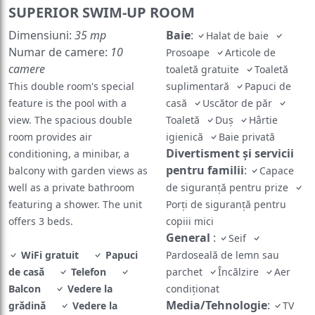
SUPERIOR SWIM-UP ROOM
Dimensiuni:
35 mp
Baie
:
Halat de baie
Numar de camere:
10
Prosoape
Articole de
camere
toaletă gratuite
Toaletă
This double room's special
suplimentară
Papuci de
feature is the pool with a
casă
Uscător de păr
view. The spacious double
Toaletă
Duş
Hârtie
room provides air
igienică
Baie privată
Divertisment și servicii
conditioning, a minibar, a
pentru familii
:
balcony with garden views as
Capace
well as a private bathroom
de siguranță pentru prize
featuring a shower. The unit
Porți de siguranță pentru
offers 3 beds.
copiii mici
General
:
Seif
WiFi gratuit
Papuci
Pardoseală de lemn sau
de casă
Telefon
parchet
Încălzire
Aer
Balcon
Vedere la
condiţionat
Media/Tehnologie
:
grădină
Vedere la
TV