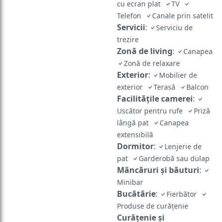
cu ecran plat
TV
Telefon
Canale prin satelit
Servicii
:
Serviciu de
trezire
Zonă de living
:
Canapea
Zonă de relaxare
Exterior
:
Mobilier de
exterior
Terasă
Balcon
Facilităţile camerei
:
Uscător pentru rufe
Priză
lângă pat
Canapea
extensibilă
Dormitor
:
Lenjerie de
pat
Garderobă sau dulap
Mâncăruri și băuturi
:
Minibar
Bucătărie
:
Fierbător
Produse de curățenie
Curățenie și