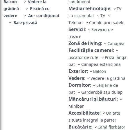
Balcon
Vedere la
condiţionat
Media/Tehnologie
:
grădină
Piscină cu
TV
vedere
Aer condiţionat
cu ecran plat
TV
Baie privată
Telefon
Canale prin satelit
Servicii
:
Serviciu de
trezire
Zonă de living
:
Canapea
Facilităţile camerei
:
uscător de rufe
Priză lângă
pat
Canapea extensibilă
Exterior
:
Balcon
Vedere
:
Vedere la grădină
Dormitor
:
Lenjerie de
pat
Garderobă sau dulap
Mâncăruri și băuturi
:
Minibar
Accesibilitate
:
Unitate
situată integral la parter
Bucătărie
:
Cană fierbător