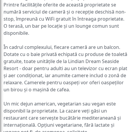
Printre facilitățile oferite de această proprietate se
numără serviciul de cameră și o recepție deschisă non-
stop, împreună cu WiFi gratuit în întreaga proprietate.
O terasă, un bar pe locație și un lounge comun sunt
disponibile.
În cadrul complexului, fiecare cameră are un balcon.
Dotate cu o baie privată echipată cu produse de toaletă
gratuite, toate unitățile de la Lindian Dream Seaside
Resort - doar pentru adulti au un televizor cu ecran plat
și aer condiționat, iar anumite camere includ o zonă de
relaxare. Camerele pentru oaspeți vor oferi oaspeților
un birou și o mașină de cafea.
Un mic dejun american, vegetarian sau vegan este
disponibil la proprietate. La cazare veți găsi un
restaurant care servește bucătărie mediteraneană și
internațională. Opțiuni vegetariane, fără lactate și
vegane pot fi, de asemenea, solicitate.