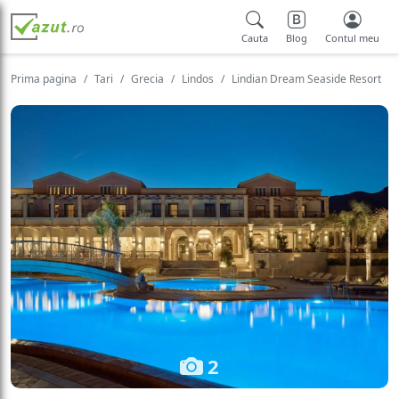
Cauta
Blog
Contul meu
Prima pagina
Tari
Grecia
Lindos
Lindian Dream Seaside Resort
2