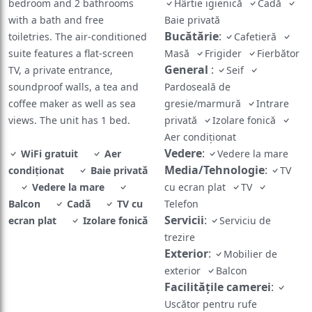
bedroom and 2 bathrooms
Hârtie igienică
Cadă
with a bath and free
Baie privată
Bucătărie
:
toiletries. The air-conditioned
Cafetieră
suite features a flat-screen
Masă
Frigider
Fierbător
General
:
TV, a private entrance,
Seif
soundproof walls, a tea and
Pardoseală de
coffee maker as well as sea
gresie/marmură
Intrare
views. The unit has 1 bed.
privată
Izolare fonică
Aer condiționat
Vedere
:
WiFi gratuit
Aer
Vedere la mare
Media/Tehnologie
:
condiționat
Baie privată
TV
Vedere la mare
cu ecran plat
TV
Balcon
Cadă
TV cu
Telefon
Servicii
:
ecran plat
Izolare fonică
Serviciu de
trezire
Exterior
:
Mobilier de
exterior
Balcon
Facilităţile camerei
:
Uscător pentru rufe