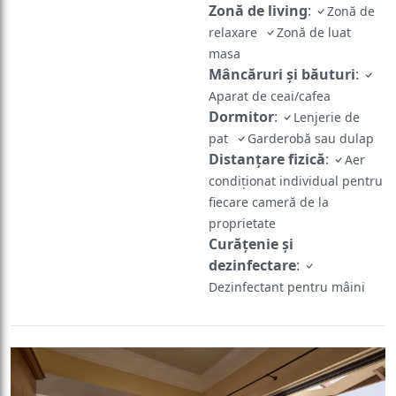
Zonă de living
:
Zonă de
relaxare
Zonă de luat
masa
Mâncăruri și băuturi
:
Aparat de ceai/cafea
Dormitor
:
Lenjerie de
pat
Garderobă sau dulap
Distanțare fizică
:
Aer
condiționat individual pentru
fiecare cameră de la
proprietate
Curățenie și
dezinfectare
:
Dezinfectant pentru mâini