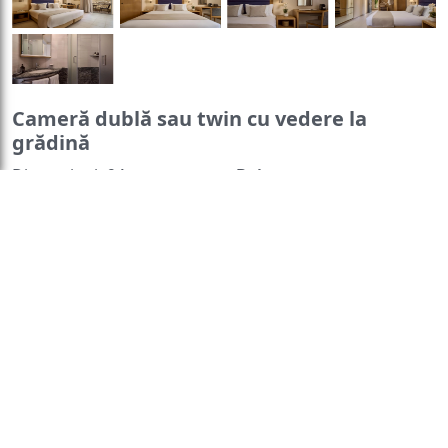
Cameră dublă sau twin cu vedere la
grădină
Dimensiuni:
24 mp
Baie
:
Halat de baie
Numar de camere:
2
Prosoape
Articole de
camere
toaletă gratuite
Papuci de
The twin/double room offers
casă
Cadă sau duș
air conditioning, a private
Uscător de păr
Toaletă
entrance, a balcony with
Hârtie igienică
Baie
garden views as well as a
privată
Bucătărie
:
private bathroom boasting a
Cafetieră
bath or a shower.
Frigider
Fierbător
General
:
Seif
WiFi gratuit
Aer
Pardoseală de
condiționat
Baie privată
gresie/marmură
Intrare