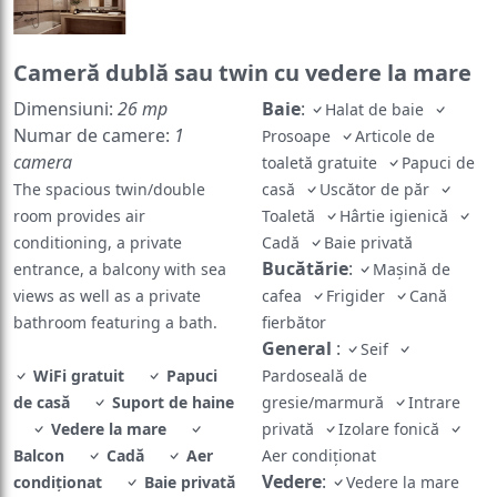
Cameră dublă sau twin cu vedere la mare
Dimensiuni:
26 mp
Baie
:
Halat de baie
Numar de camere:
1
Prosoape
Articole de
camera
toaletă gratuite
Papuci de
The spacious twin/double
casă
Uscător de păr
room provides air
Toaletă
Hârtie igienică
conditioning, a private
Cadă
Baie privată
Bucătărie
:
entrance, a balcony with sea
Mașină de
views as well as a private
cafea
Frigider
Cană
bathroom featuring a bath.
fierbător
General
:
Seif
WiFi gratuit
Papuci
Pardoseală de
de casă
Suport de haine
gresie/marmură
Intrare
Vedere la mare
privată
Izolare fonică
Balcon
Cadă
Aer
Aer condiţionat
Vedere
:
condiţionat
Baie privată
Vedere la mare