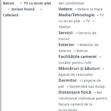
Balcon
TV cu ecran plat
Aer condiționat
Vedere
:
Izolare fonică
Vedere la mare
Media/Tehnologie
:
Cafetieră
TV
cu ecran plat
TV
Telefon
Servicii
:
Serviciu de
trezire
Exterior
:
Mobilier de
exterior
Balcon
Facilităţile camerei
:
Uscător pentru rufe
Mâncăruri și băuturi
:
Aparat de ceai/cafea
Dormitor
:
Lenjerie de
pat
Garderobă sau dulap
Distanțare fizică
:
Aer
condiționat individual pentru
fiecare cameră de la
proprietate