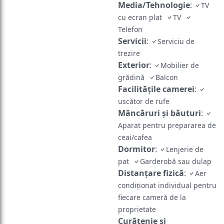
Media/Tehnologie
:
TV
cu ecran plat
TV
Telefon
Servicii
:
Serviciu de
trezire
Exterior
:
Mobilier de
grădină
Balcon
Facilităţile camerei
:
uscător de rufe
Mâncăruri și băuturi
:
Aparat pentru prepararea de
ceai/cafea
Dormitor
:
Lenjerie de
pat
Garderobă sau dulap
Distanțare fizică
:
Aer
condiționat individual pentru
fiecare cameră de la
proprietate
Curățenie și