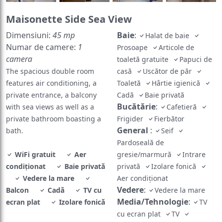
Maisonette Side Sea View
Dimensiuni:
45 mp
Baie
:
Halat de baie
Numar de camere:
1
Prosoape
Articole de
camera
toaletă gratuite
Papuci de
The spacious double room
casă
Uscător de păr
features air conditioning, a
Toaletă
Hârtie igienică
private entrance, a balcony
Cadă
Baie privată
Bucătărie
:
with sea views as well as a
Cafetieră
private bathroom boasting a
Frigider
Fierbător
General
:
bath.
Seif
Pardoseală de
WiFi gratuit
Aer
gresie/marmură
Intrare
condiționat
Baie privată
privată
Izolare fonică
Vedere la mare
Aer condiționat
Vedere
:
Balcon
Cadă
TV cu
Vedere la mare
Media/Tehnologie
:
ecran plat
Izolare fonică
TV
cu ecran plat
TV