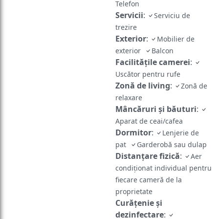
Telefon
Servicii
:
Serviciu de
trezire
Exterior
:
Mobilier de
exterior
Balcon
Facilităţile camerei
:
Uscător pentru rufe
Zonă de living
:
Zonă de
relaxare
Mâncăruri și băuturi
:
Aparat de ceai/cafea
Dormitor
:
Lenjerie de
pat
Garderobă sau dulap
Distanțare fizică
:
Aer
condiționat individual pentru
fiecare cameră de la
proprietate
Curățenie și
dezinfectare
: