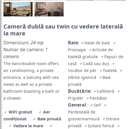
Cameră dublă sau twin cu vedere laterală
la mare
Dimensiuni:
24 mp
Baie
:
Halat de baie
Numar de camere:
1
Prosoape
Articole de
camera
toaletă gratuite
Papuci de
The twin/double room offers
casă
Cadă sau duș
air conditioning, a private
Uscător de păr
Toaletă
entrance, a balcony with sea
Hârtie igienică
Baie
views as well as a private
privată
Bucătărie
:
bathroom boasting a bath or
Cafetieră
a shower.
Frigider
Fierbător
General
:
Seif
WiFi gratuit
Aer
Pardoseală de
condiționat
Baie privată
gresie/marmură
Intrare
Vedere la mare
privată
Izolare fonică