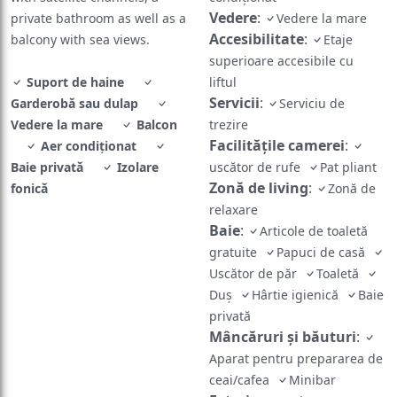
Vedere
:
private bathroom as well as a
Vedere la mare
Accesibilitate
:
balcony with sea views.
Etaje
superioare accesibile cu
Suport de haine
liftul
Servicii
:
Garderobă sau dulap
Serviciu de
Vedere la mare
Balcon
trezire
Facilităţile camerei
:
Aer condiţionat
Baie privată
Izolare
uscător de rufe
Pat pliant
Zonă de living
:
fonică
Zonă de
relaxare
Baie
:
Articole de toaletă
gratuite
Papuci de casă
Uscător de păr
Toaletă
Duş
Hârtie igienică
Baie
privată
Mâncăruri și băuturi
:
Aparat pentru prepararea de
ceai/cafea
Minibar