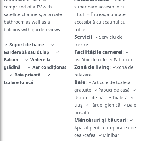
comprised of a TV with
superioare accesibile cu
satellite channels, a private
liftul
Întreaga unitate
bathroom as well as a
accesibilă cu scaunul cu
balcony with garden views.
rotile
Servicii
:
Serviciu de
Suport de haine
trezire
Facilităţile camerei
:
Garderobă sau dulap
Balcon
Vedere la
uscător de rufe
Pat pliant
Zonă de living
:
grădină
Aer condiţionat
Zonă de
Baie privată
relaxare
Baie
:
Izolare fonică
Articole de toaletă
gratuite
Papuci de casă
Uscător de păr
Toaletă
Duş
Hârtie igienică
Baie
privată
Mâncăruri și băuturi
:
Aparat pentru prepararea de
ceai/cafea
Minibar