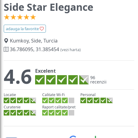
Side Star Elegance
adauga la favorite
Kumkoy, Side, Turcia
36.786095, 31.385454
(vezi harta)
4.6
Excelent
96
recenzii
Locatie
Calitate Wi-Fi
Personal
Curatenie
Raport calitate/pret