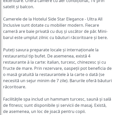
exterioare. Oferă camere cu aer condiționat, TV prin
satelit și balcon.
Camerele de la Hotelul Side Star Elegance - Ultra All
Inclusive sunt dotate cu mobilier modern. Fiecare
cameră are baie privată cu duș și uscător de păr. Mini-
barul este umplut zilnic cu băuturi răcoritoare și bere.
Puteți savura preparate locale și internaționale la
restaurantul tip bufet. De asemenea, există 4
restaurante à la carte: italian, turcesc, chinezesc și cu
fructe de mare. Prin rezervare, oaspeții pot beneficia de
o masă gratuită la restaurantele à la carte o dată (se
necesită un sejur minim de 7 zile). Barurile oferă băuturi
răcoritoare.
Facilitățile spa includ un hammam turcesc, saună și sală
de fitness; sunt disponibile și servicii de masaj. Există,
de asemenea, un loc de joacă pentru copii.