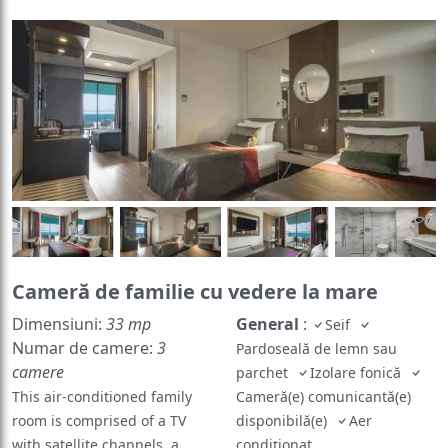
Cameră de familie cu vedere la mare
Dimensiuni:
33 mp
General
:
Seif
Numar de camere:
3
Pardoseală de lemn sau
camere
parchet
Izolare fonică
This air-conditioned family
Cameră(e) comunicantă(e)
room is comprised of a TV
disponibilă(e)
Aer
with satellite channels, a
condiţionat