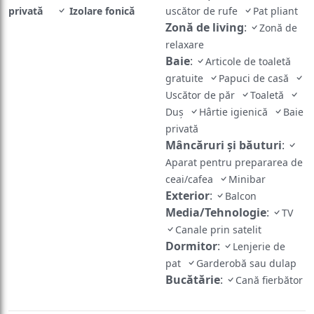
privată
Izolare fonică
uscător de rufe
Pat pliant
Zonă de living
:
Zonă de
relaxare
Baie
:
Articole de toaletă
gratuite
Papuci de casă
Uscător de păr
Toaletă
Duş
Hârtie igienică
Baie
privată
Mâncăruri și băuturi
:
Aparat pentru prepararea de
ceai/cafea
Minibar
Exterior
:
Balcon
Media/Tehnologie
:
TV
Canale prin satelit
Dormitor
:
Lenjerie de
pat
Garderobă sau dulap
Bucătărie
:
Cană fierbător