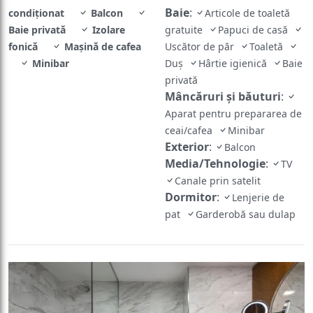
Baie
:
condiţionat
Balcon
Articole de toaletă
Baie privată
Izolare
gratuite
Papuci de casă
fonică
Mașină de cafea
Uscător de păr
Toaletă
Minibar
Duş
Hârtie igienică
Baie
privată
Mâncăruri și băuturi
:
Aparat pentru prepararea de
ceai/cafea
Minibar
Exterior
:
Balcon
Media/Tehnologie
:
TV
Canale prin satelit
Dormitor
:
Lenjerie de
pat
Garderobă sau dulap