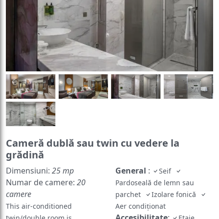
Cameră dublă sau twin cu vedere la
grădină
Dimensiuni:
25 mp
General
:
Seif
Numar de camere:
20
Pardoseală de lemn sau
camere
parchet
Izolare fonică
This air-conditioned
Aer condiţionat
Accesibilitate
:
twin/double room is
Etaje