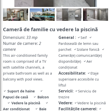
Cameră de familie cu vedere la piscină
Dimensiuni:
33 mp
General
:
Seif
Numar de camere:
2
Pardoseală de lemn sau
camere
parchet
Izolare fonică
This air-conditioned family
Cameră(e) comunicantă(e)
room is comprised of a TV
disponibilă(e)
Aer
with satellite channels, a
condiţionat
Accesibilitate
:
private bathroom as well as a
Etaje
balcony with pool views.
superioare accesibile cu
liftul
Servicii
:
Suport de haine
Serviciu de
Papuci de casă
Balcon
trezire
Vedere
:
Vedere la piscină
Vedere la piscină
Facilităţile camerei
:
Aer condiţionat
Baie