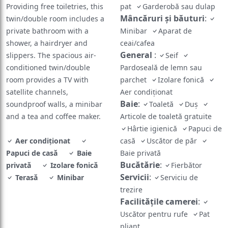
Providing free toiletries, this
pat
Garderobă sau dulap
Mâncăruri și băuturi
:
twin/double room includes a
private bathroom with a
Minibar
Aparat de
shower, a hairdryer and
ceai/cafea
General
:
slippers. The spacious air-
Seif
conditioned twin/double
Pardoseală de lemn sau
room provides a TV with
parchet
Izolare fonică
satellite channels,
Aer condiționat
Baie
:
soundproof walls, a minibar
Toaletă
Duș
and a tea and coffee maker.
Articole de toaletă gratuite
Hârtie igienică
Papuci de
Aer condiționat
casă
Uscător de păr
Papuci de casă
Baie
Baie privată
Bucătărie
:
privată
Izolare fonică
Fierbător
Servicii
:
Terasă
Minibar
Serviciu de
trezire
Facilităţile camerei
:
Uscător pentru rufe
Pat
pliant