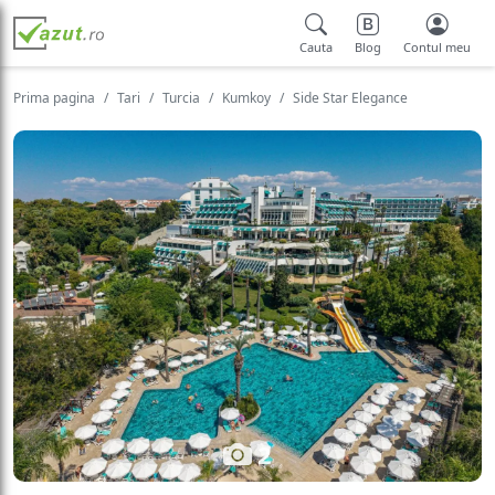
Cauta
Blog
Contul meu
Prima pagina
Tari
Turcia
Kumkoy
Side Star Elegance
2