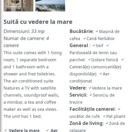
Suită cu vedere la mare
Dimensiuni:
33 mp
Bucătărie
:
Mașină de
Numar de camere:
4
cafea
Cană fierbător
camere
General
:
Seif
This suite comes with 1 living
Pardoseală de lemn sau
room, 1 separate bedroom
parchet
Izolare fonică
and 1 bathroom with a
Cameră(e) comunicantă(e)
shower and free toiletries.
disponibilă(e)
Aer
The air-conditioned suite
condiţionat
Vedere
:
features a TV with satellite
Vedere la mare
Servicii
:
channels, soundproof walls,
Serviciu de
a minibar, a tea and coffee
trezire
Facilităţile camerei
:
maker as well as sea views.
The unit has 1 bed.
uscător de rufe
Pat pliant
Zonă de living
:
Zonă de
Vedere la mare
Aer
relaxare