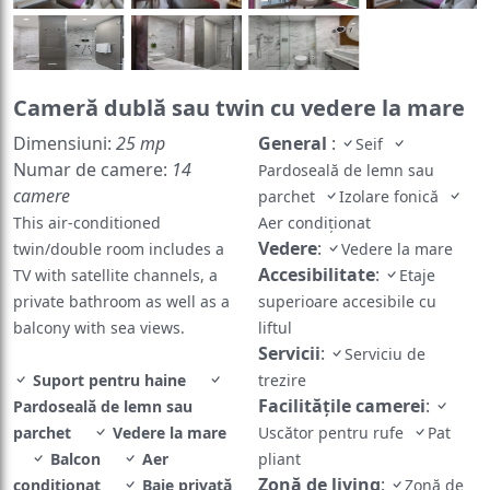
Cameră dublă sau twin cu vedere la mare
Dimensiuni:
25 mp
General
:
Seif
Numar de camere:
14
Pardoseală de lemn sau
camere
parchet
Izolare fonică
This air-conditioned
Aer condiționat
Vedere
:
twin/double room includes a
Vedere la mare
Accesibilitate
:
TV with satellite channels, a
Etaje
private bathroom as well as a
superioare accesibile cu
balcony with sea views.
liftul
Servicii
:
Serviciu de
Suport pentru haine
trezire
Facilităţile camerei
:
Pardoseală de lemn sau
parchet
Vedere la mare
Uscător pentru rufe
Pat
Balcon
Aer
pliant
Zonă de living
:
condiționat
Baie privată
Zonă de