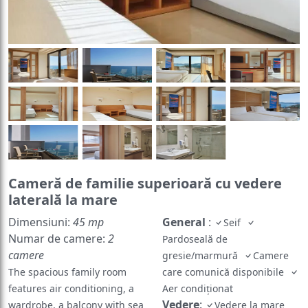
Cameră de familie superioară cu vedere
laterală la mare
Dimensiuni:
45 mp
General
:
Seif
Numar de camere:
2
Pardoseală de
camere
gresie/marmură
Camere
The spacious family room
care comunică disponibile
features air conditioning, a
Aer condiționat
Vedere
:
wardrobe, a balcony with sea
Vedere la mare