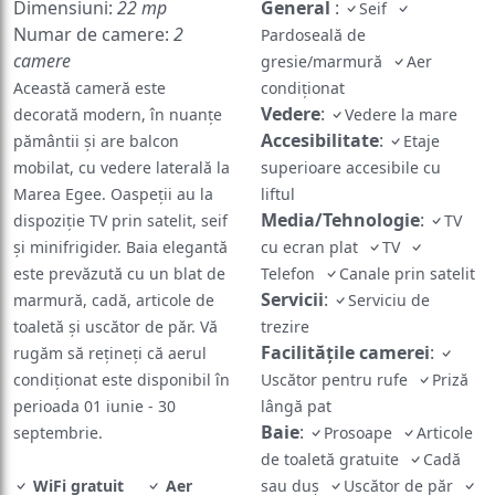
Dimensiuni:
22 mp
General
:
Seif
Numar de camere:
2
Pardoseală de
camere
gresie/marmură
Aer
Această cameră este
condiționat
Vedere
:
decorată modern, în nuanțe
Vedere la mare
Accesibilitate
:
pământii şi are balcon
Etaje
mobilat, cu vedere laterală la
superioare accesibile cu
Marea Egee. Oaspeții au la
liftul
Media/Tehnologie
:
dispoziție TV prin satelit, seif
TV
și minifrigider. Baia elegantă
cu ecran plat
TV
este prevăzută cu un blat de
Telefon
Canale prin satelit
Servicii
:
marmură, cadă, articole de
Serviciu de
toaletă și uscător de păr. Vă
trezire
Facilităţile camerei
:
rugăm să rețineți că aerul
condiționat este disponibil în
Uscător pentru rufe
Priză
perioada 01 iunie - 30
lângă pat
Baie
:
septembrie.
Prosoape
Articole
de toaletă gratuite
Cadă
WiFi gratuit
Aer
sau duș
Uscător de păr