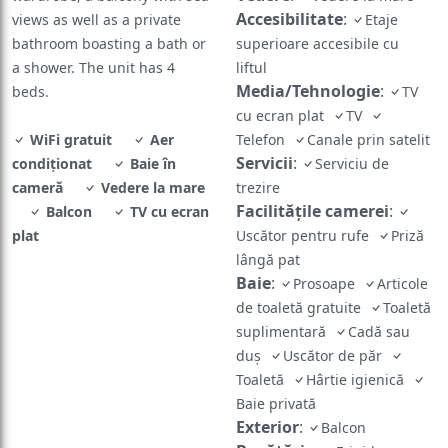
Accesibilitate
:
views as well as a private
Etaje
bathroom boasting a bath or
superioare accesibile cu
a shower. The unit has 4
liftul
Media/Tehnologie
:
beds.
TV
cu ecran plat
TV
WiFi gratuit
Aer
Telefon
Canale prin satelit
Servicii
:
condiționat
Baie în
Serviciu de
cameră
Vedere la mare
trezire
Facilităţile camerei
:
Balcon
TV cu ecran
plat
Uscător pentru rufe
Priză
lângă pat
Baie
:
Prosoape
Articole
de toaletă gratuite
Toaletă
suplimentară
Cadă sau
duș
Uscător de păr
Toaletă
Hârtie igienică
Baie privată
Exterior
:
Balcon