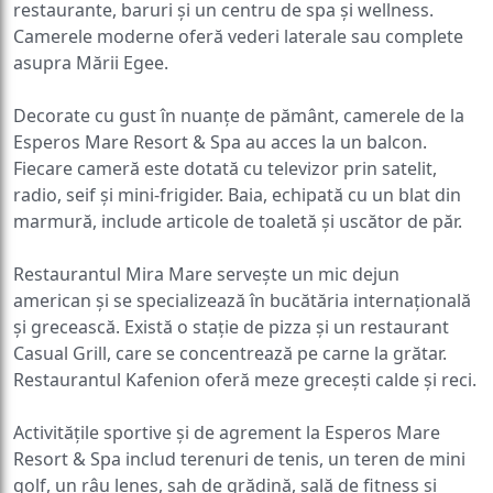
restaurante, baruri și un centru de spa și wellness.
Camerele moderne oferă vederi laterale sau complete
asupra Mării Egee.
Decorate cu gust în nuanțe de pământ, camerele de la
Esperos Mare Resort & Spa au acces la un balcon.
Fiecare cameră este dotată cu televizor prin satelit,
radio, seif și mini-frigider. Baia, echipată cu un blat din
marmură, include articole de toaletă și uscător de păr.
Restaurantul Mira Mare servește un mic dejun
american și se specializează în bucătăria internațională
și grecească. Există o stație de pizza și un restaurant
Casual Grill, care se concentrează pe carne la grătar.
Restaurantul Kafenion oferă meze grecești calde și reci.
Activitățile sportive și de agrement la Esperos Mare
Resort & Spa includ terenuri de tenis, un teren de mini
golf, un râu leneș, șah de grădină, sală de fitness și