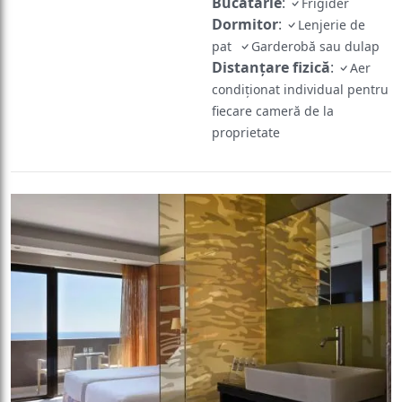
Bucătărie
:
Frigider
Dormitor
:
Lenjerie de
pat
Garderobă sau dulap
Distanțare fizică
:
Aer
condiționat individual pentru
fiecare cameră de la
proprietate