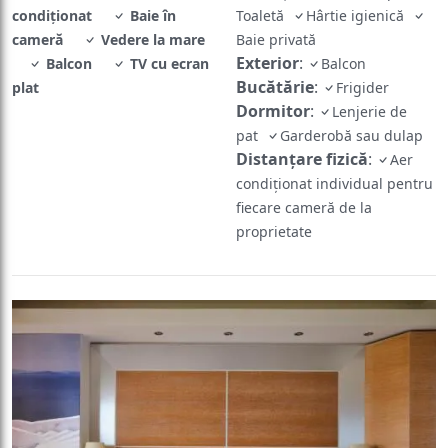
condiționat
Baie în
Toaletă
Hârtie igienică
cameră
Vedere la mare
Baie privată
Exterior
:
Balcon
TV cu ecran
Balcon
Bucătărie
:
plat
Frigider
Dormitor
:
Lenjerie de
pat
Garderobă sau dulap
Distanțare fizică
:
Aer
condiționat individual pentru
fiecare cameră de la
proprietate