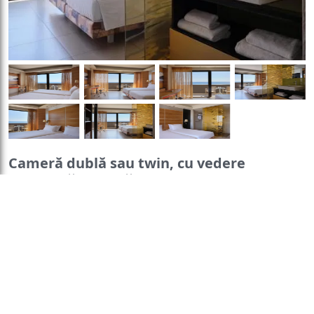
Cameră dublă sau twin, cu vedere
frumoasă, directă la mare
Dimensiuni:
22 mp
General
:
Seif
Numar de camere:
2
Pardoseală de
camere
gresie/marmură
Aer
Această cameră twin/dublă
condiționat
Vedere
:
are aer condiționat, TV cu
Vedere la mare
Accesibilitate
:
ecran plat și canale prin
Etaje
satelit, baie privată și balcon
superioare accesibile cu