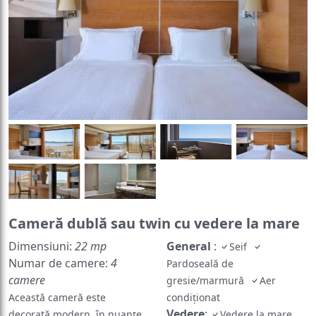
Cameră dublă sau twin cu vedere la mare
Dimensiuni:
22 mp
General
:
Seif
Numar de camere:
4
Pardoseală de
camere
gresie/marmură
Aer
Această cameră este
condiționat
Vedere
:
decorată modern, în nuanțe
Vedere la mare