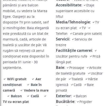
Accesibilitate
:
pământii şi are balcon
Etaje
mobilat, cu vedere la Marea
superioare accesibile cu
Egee. Oaspeții au la
liftul
Media/Tehnologie
:
dispoziție TV prin satelit, seif
TV
și minifrigider. Baia elegantă
cu ecran plat
TV
este prevăzută cu un blat de
Telefon
Canale prin satelit
Servicii
:
marmură, cadă, articole de
Serviciu de
toaletă și uscător de păr. Vă
trezire
Facilităţile camerei
:
rugăm să rețineți că aerul
condiționat este disponibil în
Uscător pentru rufe
Priză
perioada 01 iunie - 30
lângă pat
Baie
:
septembrie.
Prosoape
Articole
de toaletă gratuite
Uscător
WiFi gratuit
Aer
de păr
Toaletă
Hârtie
condiționat
Baie în
igienică
Cadă
Baie
cameră
Vedere la mare
privată
Exterior
:
Balcon
Cadă
Balcon
Bucătărie
:
TV cu ecran plat
Frigider