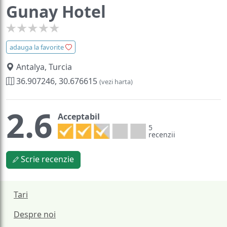
Gunay Hotel
adauga la favorite
Antalya, Turcia
36.907246, 30.676615
(vezi harta)
2.6
Acceptabil
5
recenzii
Scrie recenzie
Tari
Despre noi